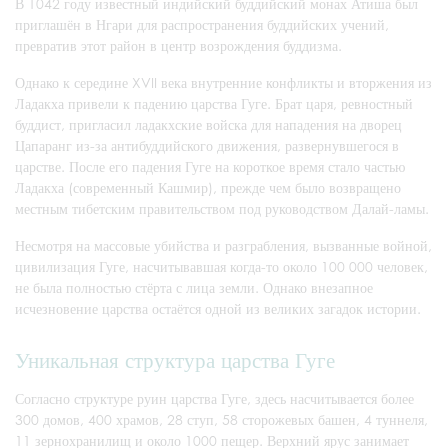
В 1042 году известный индийский буддийский монах Атиша был
приглашён в Нгари для распространения буддийских учений,
превратив этот район в центр возрождения буддизма.
Однако к середине XVII века внутренние конфликты и вторжения из
Ладакха привели к падению царства Гуге. Брат царя, ревностный
буддист, пригласил ладакхские войска для нападения на дворец
Цапаранг из-за антибуддийского движения, развернувшегося в
царстве. После его падения Гуге на короткое время стало частью
Ладакха (современный Кашмир), прежде чем было возвращено
местным тибетским правительством под руководством Далай-ламы.
Несмотря на массовые убийства и разграбления, вызванные войной,
цивилизация Гуге, насчитывавшая когда-то около 100 000 человек,
не была полностью стёрта с лица земли. Однако внезапное
исчезновение царства остаётся одной из великих загадок истории.
Уникальная структура царства Гуге
Согласно структуре руин царства Гуге, здесь насчитывается более
300 домов, 400 храмов, 28 ступ, 58 сторожевых башен, 4 туннеля,
11 зернохранилищ и около 1000 пещер. Верхний ярус занимает