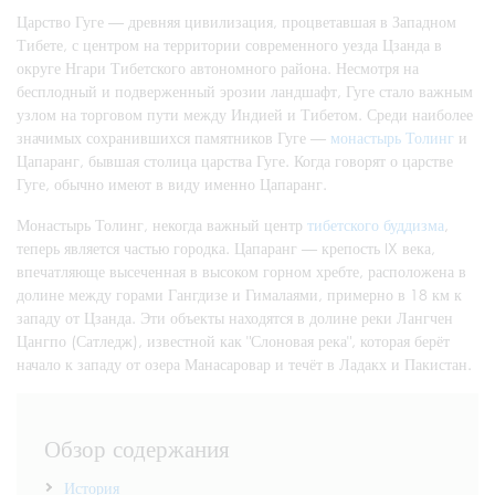
Царство Гуге — древняя цивилизация, процветавшая в Западном
Тибете, с центром на территории современного уезда Цзанда в
округе Нгари Тибетского автономного района. Несмотря на
бесплодный и подверженный эрозии ландшафт, Гуге стало важным
узлом на торговом пути между Индией и Тибетом. Среди наиболее
значимых сохранившихся памятников Гуге —
монастырь Толинг
и
Цапаранг, бывшая столица царства Гуге. Когда говорят о царстве
Гуге, обычно имеют в виду именно Цапаранг.
Монастырь Толинг, некогда важный центр
тибетского буддизма
,
теперь является частью городка. Цапаранг — крепость IX века,
впечатляюще высеченная в высоком горном хребте, расположена в
долине между горами Гангдизе и Гималаями, примерно в 18 км к
западу от Цзанда. Эти объекты находятся в долине реки Лангчен
Цангпо (Сатледж), известной как "Слоновая река", которая берёт
начало к западу от озера Манасаровар и течёт в Ладакх и Пакистан.
Обзор содержания
История