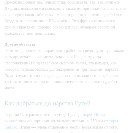
фресок включают различных будд, бодхисаттв, тар, защитников
Дхармы, выдающихся монахов, а также исторические сцены, такие
как родословная тибетских императоров, поклонение царей Гуге
Будде и жизнеописание Шакьямуни. Эти фрески отличаются
яркими красками, хорошо сохранились и обладают огромной
художественной ценностью.
Другие объекты
Помимо дворцового и храмового районов, среди руин Гуге также
есть примечательные места, такие как Пещера трупов.
Расположенная под северным склоном холма, эта пещера, как
говорят, использовалась для захоронений при падении царства.
Ходят слухи, что из пещеры до сих пор исходит сильный запах
тления, и посетителям не рекомендуется отправляться туда без
масок.
Как добраться до царства Гуге?
Царство Гуге расположено в уезде Цзанда,
округ Нгари
,
окружённое обширными земляными лесами, в 230 км от
горы
Кайлас
. Нгари — очень отдалённое место, независимо от того,