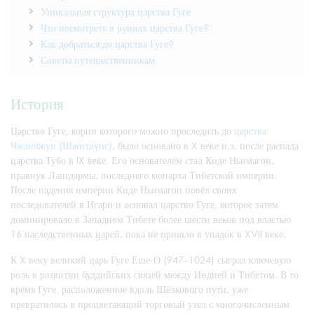
Уникальная структура царства Гуге
Что посмотреть в руинах царства Гуге?
Как добраться до царства Гуге?
Советы путешественникам
История
Царство Гуге, корни которого можно проследить до
царства
Чжанчжун (Шангшунг)
, было основано в X веке н.э. после распада
царства Тубо в IX веке. Его основателем стал Киде Ньимагон,
правнук Лангдармы, последнего монарха Тибетской империи.
После падения империи Киде Ньимагон повёл своих
последователей в Нгари и основал царство Гуге, которое затем
доминировало в Западном Тибете более шести веков под властью
16 наследственных царей, пока не пришло в упадок в XVII веке.
К X веку великий царь Гуге Еше-О (947–1024) сыграл ключевую
роль в развитии буддийских связей между Индией и Тибетом. В то
время Гуге, расположенное вдоль Шёлкового пути, уже
превратилось в процветающий торговый узел с многочисленным