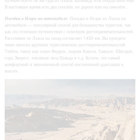
путешествуете ли вы туда из Лхасы, Катманду или откуда-либо ещё.
В настоящее время есть два способа: по дороге или на самолёте.
Поездка в Нгари на автомобиле
: Поездка в Нгари из Лхасы на
автомобиле — популярный способ для большинства туристов, так
как это отличное путешествие с осмотром достопримечательностей.
Расстояние от Лхасы на запад составляет 1450 км. Вы проедете
мимо многих крупных туристических достопримечательностей
Тибета, таких как озеро Ямдрок, ледник Карола, Гьянцзе, Шигадзе,
гора Эверест, земляные леса Цзанда и т.д. Кстати, это самый
комфортный и экономичный способ постепенной адаптации к
высоте.