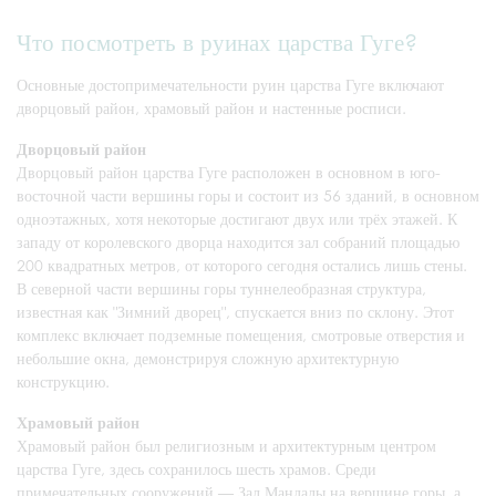
Что посмотреть в руинах царства Гуге?
Основные достопримечательности руин царства Гуге включают
дворцовый район, храмовый район и настенные росписи.
Дворцовый район
Дворцовый район царства Гуге расположен в основном в юго-
восточной части вершины горы и состоит из 56 зданий, в основном
одноэтажных, хотя некоторые достигают двух или трёх этажей. К
западу от королевского дворца находится зал собраний площадью
200 квадратных метров, от которого сегодня остались лишь стены.
В северной части вершины горы туннелеобразная структура,
известная как "Зимний дворец", спускается вниз по склону. Этот
комплекс включает подземные помещения, смотровые отверстия и
небольшие окна, демонстрируя сложную архитектурную
конструкцию.
Храмовый район
Храмовый район был религиозным и архитектурным центром
царства Гуге, здесь сохранилось шесть храмов. Среди
примечательных сооружений — Зал Мандалы на вершине горы, а