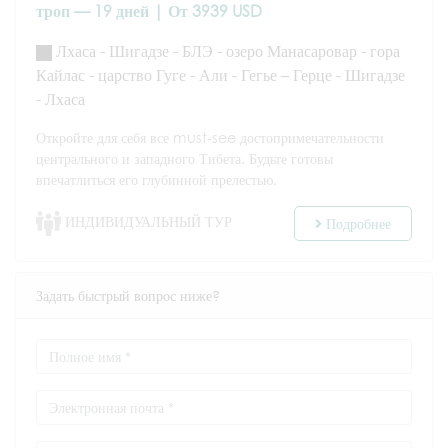
троп — 19 дней | От 3939 USD
Лхаса - Шигадзе - БЛЭ - озеро Манасаровар - гора
Кайлас - царство Гуге - Али - Гегье – Герце - Шигадзе
- Лхаса
Откройте для себя все must-see достопримечательности
центрального и западного Тибета. Будьте готовы
впечатлиться его глубинной прелестью.
ИНДИВИДУАЛЬНЫЙ ТУР
Подробнее
Задать быстрый вопрос ниже?