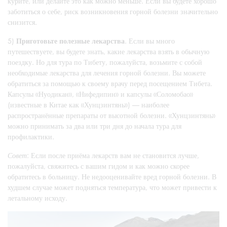
курите, или делайте это как можно меньше. Если вы будете хорошо
заботиться о себе, риск возникновения горной болезни значительно
снизится.
5)
Приготовьте полезные лекарства
. Если вы много
путешествуете, вы будете знать, какие лекарства взять в обычную
поездку. Но для тура по Тибету, пожалуйста, возьмите с собой
необходимые лекарства для лечения горной болезни. Вы можете
обратиться за помощью к своему врачу перед посещением Тибета.
Капсулы «Нуодикан», «Нифедипин» и капсулы «Соломобао»
(известные в Китае как «Хунцзинтянь») — наиболее
распространённые препараты от высотной болезни. «Хунцзинтянь»
можно принимать за два или три дня до начала тура для
профилактики.
Совет
: Если после приёма лекарств вам не становится лучше,
пожалуйста, свяжитесь с вашим гидом и как можно скорее
обратитесь в больницу. Не недооценивайте вред горной болезни. В
худшем случае может подняться температура, что может привести к
летальному исходу.