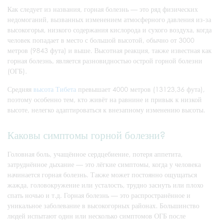
Как следует из названия, горная болезнь — это ряд физических
недомоганий, вызванных изменением атмосферного давления из-за
высокогорья, низкого содержания кислорода и сухого воздуха, когда
человек попадает в место с большой высотой, обычно от 3000
метров (9843 фута) и выше. Высотная реакция, также известная как
горная болезнь, является разновидностью острой горной болезни
(ОГБ).
Средняя
высота Тибета
превышает 4000 метров (13123,36 фута),
поэтому особенно тем, кто живёт на равнине и привык к низкой
высоте, нелегко адаптироваться к внезапному изменению высоты.
Каковы симптомы горной болезни?
Головная боль, учащённое сердцебиение, потеря аппетита,
затруднённое дыхание — это лёгкие симптомы, когда у человека
начинается горная болезнь. Также может постоянно ощущаться
жажда, головокружение или усталость, трудно заснуть или плохо
спать ночью и т.д. Горная болезнь — это распространённое и
уникальное заболевание в высокогорных районах. Большинство
людей испытают один или несколько симптомов ОГБ после