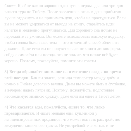
Совет
: Крайне важно хорошо отдохнуть в первые два или три дня
вашего тура по Тибету. После заселения в отель в день прибытия
лучше отдохнуть и не принимать душ, чтобы не простудиться. Если
вы не можете удержаться от выхода на улицу, старайтесь идти
налегке и медленно прогуливаться. Для хорошего сна ночью не
переедайте за ужином. Вы можете использовать высокую подушку,
чтобы голова была выше тела — это отличный способ облегчить
дыхание. Даже если вы не почувствовали никакого дискомфорта,
сойдя с самолёта или поезда, это не значит, что позже всё будет
хорошо. Поэтому, пожалуйста, помните эти советы.
3)
Всегда обращайте внимание на изменение погоды во время
всей поездки
. Как вы знаете, разница температур между днём и
ночью в Тибете довольно велика. Днём вы можете быть в футболке,
а вечером надеть пуховик. Поэтому, пожалуйста, подготовьте
необходимую зимнюю одежду, даже если вы едете в Тибет летом.
4)
Что касается еды, пожалуйста, ешьте то, что легко
переваривается
. И ешьте меньше еды, купленной у
нелицензированных продавцов, что может вызвать расстройство
желудочно-кишечного тракта. Не употребляйте алкоголь и не