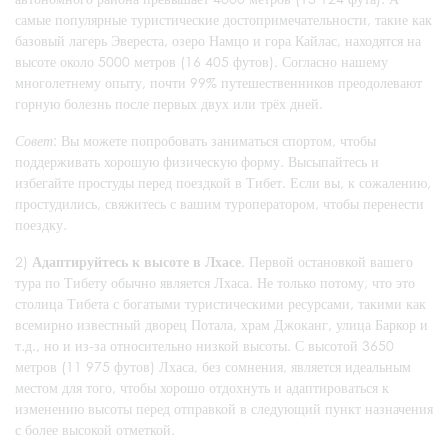
самые популярные туристические достопримечательности, такие как
базовый лагерь Эвереста, озеро Намцо и гора Кайлас, находятся на
высоте около 5000 метров (16 405 футов). Согласно нашему
многолетнему опыту, почти 99% путешественников преодолевают
горную болезнь после первых двух или трёх дней.
Совет
: Вы можете попробовать заниматься спортом, чтобы
поддерживать хорошую физическую форму. Высыпайтесь и
избегайте простуды перед поездкой в Тибет. Если вы, к сожалению,
простудились, свяжитесь с вашим туроператором, чтобы перенести
поездку.
2)
Адаптируйтесь к высоте в Лхасе
. Первой остановкой вашего
тура по Тибету обычно является Лхаса. Не только потому, что это
столица Тибета с богатыми туристическими ресурсами, такими как
всемирно известный дворец Потала, храм Джоканг, улица Баркор и
т.д., но и из-за относительно низкой высоты. С высотой 3650
метров (11 975 футов) Лхаса, без сомнения, является идеальным
местом для того, чтобы хорошо отдохнуть и адаптироваться к
изменению высоты перед отправкой в следующий пункт назначения
с более высокой отметкой.