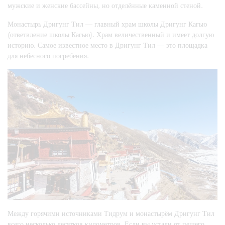
мужские и женские бассейны, но отделённые каменной стеной.
Монастырь Дригунг Тил — главный храм школы Дригунг Кагью
(ответвление школы Кагью). Храм величественный и имеет долгую
историю. Самое известное место в Дригунг Тил — это площадка
для небесного погребения.
Между горячими источниками Тидрум и монастырём Дригунг Тил
всего несколько десятков километров. Если вы устали от пешего