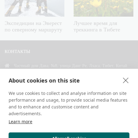
Экспедиции на Эверест
Лучшее время для
по северному маршруту
треккинга в Тибете
КОНТАКТЫ
Частный дом Дава, №8, улица Данг Ре, Лхаса, Тибет, Китай
+86 18583346229
About cookies on this site
inquiry@greattibettour.com
We use cookies to collect and analyse information on site
performance and usage, to provide social media features
СВЯЗАТЬСЯ С НАМИ
and to enhance and customise content and
advertisements.
Learn more