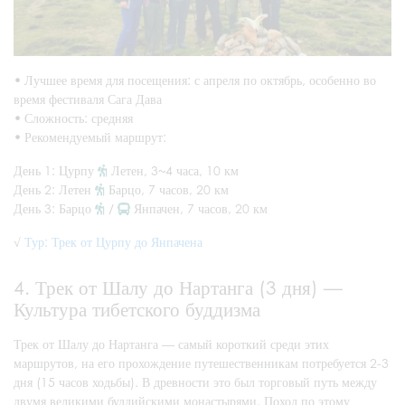
•
Лучшее время для посещения: с апреля по октябрь, особенно во
время фестиваля Сага Дава
•
Сложность: средняя
•
Рекомендуемый маршрут:
День 1: Цурпу
Летен, 3~4 часа, 10 км
День 2: Летен
Барцо, 7 часов, 20 км
День 3: Барцо
/
Янпачен, 7 часов, 20 км
√
Тур: Трек от Цурпу до Янпачена
4. Трек от Шалу до Нартанга (3 дня) —
Культура тибетского буддизма
Трек от Шалу до Нартанга — самый короткий среди этих
маршрутов, на его прохождение путешественникам потребуется 2-3
дня (15 часов ходьбы). В древности это был торговый путь между
двумя великими буддийскими монастырями. Поход по этому