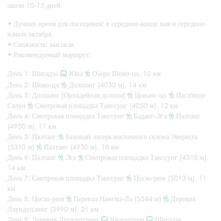
около 10-15 дней.
•
Лучшее время для посещения: в середине-конце мая и середине-
начале октября.
•
Сложность: высокая
•
Рекомендуемый маршрут:
День 1: Шигадзе
Юпа
Озеро Шово-цо, 10 км
День 2: Шово-цо
Долшанг (4030 м), 14 км
День 3: Долшанг (Орхидейная долина)
Цонанг-цо
Пастбище
Сялун
Смотровая площадка Тангсунг (4050 м), 12 км
День 4: Смотровая площадка Тангсунг
Баданг-Эга
Палтанг
(4950 м), 11 км
День 5: Палтанг
Базовый лагерь восточного склона Эвереста
(5310 м)
Палтанг (4950 м), 18 км
День 6: Палтанг
Эга
Смотровая площадка Тангсунг (4510 м),
14 км
День 7: Смотровая площадка Тангсунг
Цосхо-рим (5013 м), 11
км
День 8: Цосхо-рим
Перевал Нангма-Ла (5344 м)
Деревня
Лхундуплинг (3990 м), 21 км
День 9: Деревня Лхундуплинг
Чжасицзум
Шигадзе