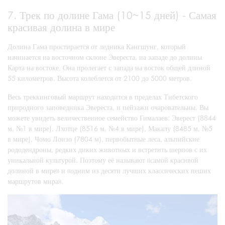
7. Трек по долине Гама (10~15 дней) - Самая
красивая долина в мире
Долина Гама простирается от ледника Кангшунг, который
начинается на восточном склоне Эвереста, на западе до долины
Карта на востоке. Она пролегает с запада на восток общей длиной
55 километров. Высота колеблется от 2100 до 5000 метров.
Весь треккинговый маршрут находится в пределах Тибетского
природного заповедника Эвереста, и пейзажи очаровательны. Вы
можете увидеть величественное семейство Гималаев: Эверест (8844
м, №1 в мире), Лхотце (8516 м, №4 в мире), Макалу (8485 м, №5
в мире), Чомо Лонзо (7804 м), первобытные леса, альпийские
рододендроны, редких диких животных и встретить шерпов с их
уникальной культурой. Поэтому её называют «самой красивой
долиной в мире» и «одним из десяти лучших классических пеших
маршрутов мира».