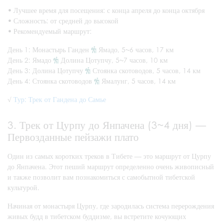
•
Лучшее время для посещения: с конца апреля до конца октября
•
Сложность: от средней до высокой
•
Рекомендуемый маршрут:
День 1: Монастырь Ганден
Ямадо, 5~6 часов, 17 км
День 2: Ямадо
Долина Цотупчу, 5~7 часов, 10 км
День 3: Долина Цотупчу
Стоянка скотоводов, 5 часов, 14 км
День 4: Стоянка скотоводов
Ямалунг, 5 часов, 14 км
√
Тур: Трек от Гандена до Самье
3. Трек от Цурпу до Янпачена (3~4 дня) —
Первозданные пейзажи плато
Один из самых коротких треков в Тибете — это маршрут от Цурпу
до Янпачена. Этот пеший маршрут определенно очень живописный
и также позволит вам познакомиться с самобытной тибетской
культурой.
Начиная от монастыря Цурпу, где зародилась система перерождения
живых будд в тибетском буддизме, вы встретите кочующих