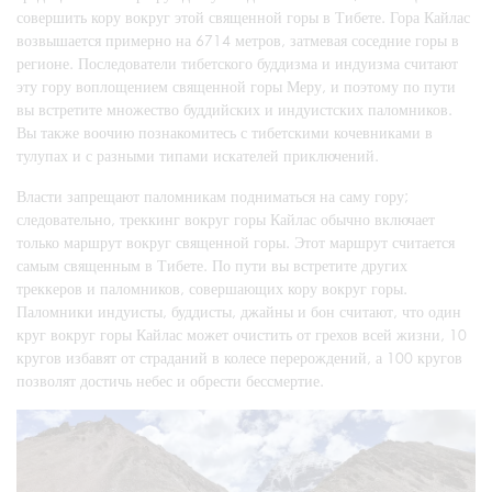
совершить кору вокруг этой священной горы в Тибете. Гора Кайлас
возвышается примерно на 6714 метров, затмевая соседние горы в
регионе. Последователи тибетского буддизма и индуизма считают
эту гору воплощением священной горы Меру, и поэтому по пути
вы встретите множество буддийских и индуистских паломников.
Вы также воочию познакомитесь с тибетскими кочевниками в
тулупах и с разными типами искателей приключений.
Власти запрещают паломникам подниматься на саму гору;
следовательно, треккинг вокруг горы Кайлас обычно включает
только маршрут вокруг священной горы. Этот маршрут считается
самым священным в Тибете. По пути вы встретите других
треккеров и паломников, совершающих кору вокруг горы.
Паломники индуисты, буддисты, джайны и бон считают, что один
круг вокруг горы Кайлас может очистить от грехов всей жизни, 10
кругов избавят от страданий в колесе перерождений, а 100 кругов
позволят достичь небес и обрести бессмертие.