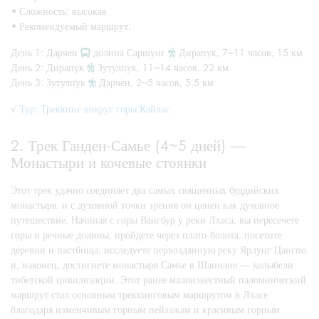
•
Сложность: высокая
•
Рекомендуемый маршрут:
День 1: Дарчен
долина Саршунг
Дирапук, 7~11 часов, 15 км
День 2: Дирапук
Зутулпук, 11~14 часов, 22 км
День 3: Зутулпук
Дарчен, 2~5 часов, 5.5 км
√
Тур: Треккинг вокруг горы Кайлас
2. Трек Ганден-Самье (4~5 дней) —
Монастыри и кочевые стоянки
Этот трек удачно соединяет два самых священных буддийских
монастыря, и с духовной точки зрения он ценен как духовное
путешествие. Начиная с горы Вангбур у реки Лхаса, вы пересечете
горы и речные долины, пройдете через плато-болота, посетите
деревни и пастбища, исследуете первозданную реку Ярлунг Цангпо
и, наконец, достигнете монастыря Самье в Шаннане — колыбели
тибетской цивилизации. Этот ранее малоизвестный паломнический
маршрут стал основным треккинговым маршрутом в Лхасе
благодаря изменчивым горным пейзажам и красивым горным