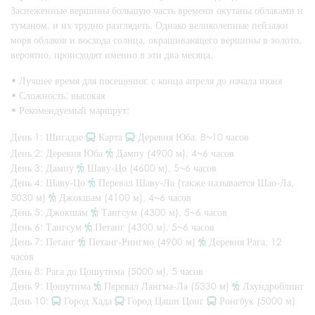
Заснеженные вершины большую часть времени окутаны облаками и
туманом, и их трудно разглядеть. Однако великолепные пейзажи
моря облаков и восхода солнца, окрашивающего вершины в золото,
вероятно, происходят именно в эти два месяца.
•
Лучшее время для посещения: с конца апреля до начала июня
•
Сложность: высокая
•
Рекомендуемый маршрут:
День 1: Шигадзе
Карта
Деревня Юба, 8~10 часов
День 2: Деревня Юба
Дампу (4900 м), 4~6 часов
День 3: Дампу
Шаву-Цо (4600 м), 5~6 часов
День 4: Шаву-Цо
Перевал Шаву-Ла (также называется Шао-Ла,
5030 м)
Джокшам (4100 м), 4~6 часов
День 5: Джокшам
Тангсум (4300 м), 5~6 часов
День 6: Тангсум
Петанг (4300 м), 5~6 часов
День 7: Петанг
Петанг-Рингмо (4900 м)
Деревня Рага, 12
часов
День 8: Рага до Цошутима (5000 м), 5 часов
День 9: Цошутима
Перевал Лангма-Ла (5330 м)
Лхундроблинг
День 10:
Город Хада
Город Цаши Цонг
Ронгбук (5000 м)