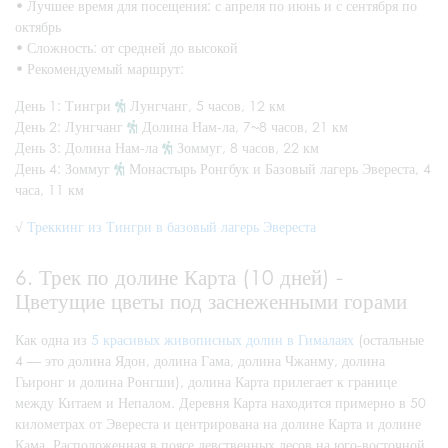
•
Лучшее время для посещения: с апреля по июнь и с сентября по
октябрь
•
Сложность: от средней до высокой
•
Рекомендуемый маршрут:
День 1: Тингри
Лунгчанг, 5 часов, 12 км
День 2: Лунгчанг
Долина Нам-ла, 7~8 часов, 21 км
День 3: Долина Нам-ла
Зоммуг, 8 часов, 22 км
День 4: Зоммуг
Монастырь Ронгбук и Базовый лагерь Эвереста, 4
часа, 11 км
√
Треккинг из Тингри в базовый лагерь Эвереста
6. Трек по долине Карта (10 дней) -
Цветущие цветы под заснеженными горами
Как одна из
5 красивых живописных долин в Гималаях
(остальные
4 — это долина Ядон, долина Гама, долина Чжанму, долина
Гьиронг и долина Ронгши), долина Карта прилегает к границе
между Китаем и Непалом. Деревня Карта находится примерно в 50
километрах от Эвереста и центрирована на долине Карта и долине
Кама. Расположенная в поясе девственных лесов на юго-восточной