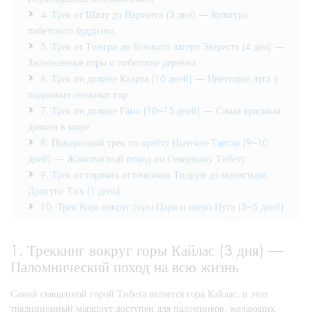
4. Трек от Шалу до Нартанга (3 дня) — Культура
тибетского буддизма
5. Трек от Тингри до базового лагеря Эвереста (4 дня) —
Заснеженные горы и тибетские деревни
6. Трек по долине Кхарта (10 дней) — Цветущие луга у
подножия снежных гор
7. Трек по долине Гама (10~15 дней) — Самая красивая
долина в мире
8. Поперечный трек по хребту Ньенчен-Тангла (9~10
дней) — Живописный поход по Северному Тибету
9. Трек от горячих источников Тидрум до монастыря
Дригунг Тил (1 день)
10. Трек Кора вокруг горы Цари и озеро Цуга (3~5 дней)
1. Треккинг вокруг горы Кайлас (3 дня) —
Паломнический поход на всю жизнь
Самой священной горой Тибета является гора Кайлас, и этот
традиционный маршрут доступен для паломников, желающих