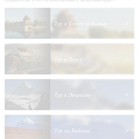
Тур в Тибет из Китая
>
Тур в Лхасу
>
Тур к Эвересту
>
Тур на Кайлаш
>