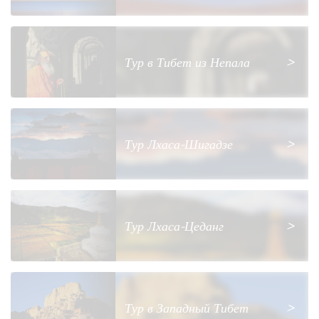
Тур в Тибет из Непала
>
Тур Лхаса-Шигадзе
>
Тур Лхаса-Цеданг
>
Тур в Западный Тибет
>