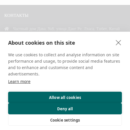
КОНТАКТЫ
Частный дом Дава, №8, улица Данг Ре, Лхаса, Тибет, Китай
+86 18583346229
About cookies on this site
inquiry@greattibettour.com
We use cookies to collect and analyse information on site
performance and usage, to provide social media features
СВЯЗАТЬСЯ С НАМИ
and to enhance and customise content and
advertisements.
Learn more
Allow all cookies
Авторские права © 2026. Все права защищены.
Конфиденциальность
Контакты
Советы путешественникам
Deny all
Cookie settings