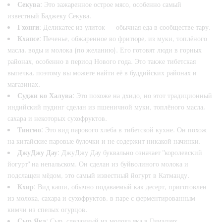
Секува
: Это зажаренное острое мясо, особенно самый
известный Баджеку Секува.
Гхонги
: Деликатес из улиток — обычная еда в сообществе тару.
Кхапсе
: Печенье, обжаренное во фритюре, из муки, топлёного
масла, воды и молока (по желанию). Его готовят люди в горных
районах, особенно в период Нового года. Это также тибетская
выпечка, поэтому вы можете найти её в буддийских районах и
магазинах.
Суджи ко Халува
: Это похоже на дхидо, но этот традиционный
индийский пудинг сделан из пшеничной муки, топлёного масла,
сахара и некоторых сухофруктов.
Тингмо
: Это вид парового хлеба в тибетской кухне. Он похож
на китайские паровые булочки и не содержит никакой начинки.
ДжуДжу Дау
: ДжуДжу Дау буквально означает "королевский
йогурт" на непальском. Он сделан из буйволиного молока и
подслащен мёдом, это самый известный йогурт в Катманду.
Кхир
: Вид каши, обычно подаваемый как десерт, приготовлен
из молока, сахара и сухофруктов, в паре с ферментированным
кимчи из спелых огурцов.
Сыр Яка
: Сыр, сделанный из молока яка в Гималаях.