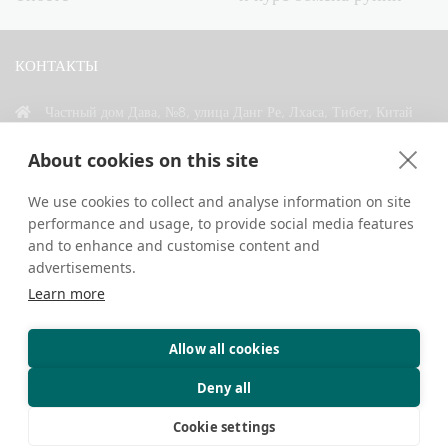
КОНТАКТЫ
Частный дом Дава, №8, улица Данг Ре, Лхаса, Тибет, Китай
+86 18583346229
About cookies on this site
inquiry@greattibettour.com
We use cookies to collect and analyse information on site
performance and usage, to provide social media features
СВЯЗАТЬСЯ С НАМИ
and to enhance and customise content and
advertisements.
Learn more
Allow all cookies
Авторские права © 2026. Все права защищены.
Конфиденциальность
Контакты
Советы путешественникам
Deny all
Cookie settings