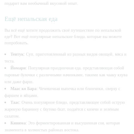
подарит вам необычный вкусовой опыт.
Ещё непальская еда
Вы всё ещё хотите продолжить своё путешествие по непальской
еде? Вот ещё популярные непальские блюда, которые вы можете
попробовать.
Тентук
: Суп, приготовленный из разных видов овощей, мяса и
теста.
Йомари
: Популярная праздничная еда, представляющая собой
паровые булочки с различными начинками, такими как чааку кхува
или даже фарш.
Маас ко Бара
: Чечевичная выпечка или блинчики, сверху с
фаршем и яйцами.
Таас
: Очень популярное блюдо, представляющее собой острую
жареную баранину с бхутеко бхат, подаётся с кимчи и зелёным
салатом.
Кинима
: Это ферментированная и высушенная соя, которая
знаменита в холмистых районах востока.