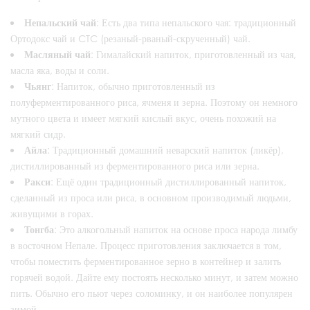
Непальский чай
: Есть два типа непальского чая: традиционный
Ортодокс чай и CTC (резаный-рваный-скрученный) чай.
Масляный чай
: Гималайский напиток, приготовленный из чая,
масла яка, воды и соли.
Чьянг
: Напиток, обычно приготовленный из
полуферментированного риса, ячменя и зерна. Поэтому он немного
мутного цвета и имеет мягкий кислый вкус, очень похожий на
мягкий сидр.
Айла
: Традиционный домашний неварский напиток (ликёр),
дистиллированный из ферментированного риса или зерна.
Ракси
: Ещё один традиционный дистиллированный напиток,
сделанный из проса или риса, в основном производимый людьми,
живущими в горах.
Тонгба
: Это алкогольный напиток на основе проса народа лимбу
в восточном Непале. Процесс приготовления заключается в том,
чтобы поместить ферментированное зерно в контейнер и залить
горячей водой. Дайте ему постоять несколько минут, и затем можно
пить. Обычно его пьют через соломинку, и он наиболее популярен
зимой.