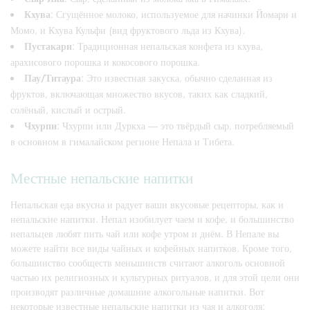
Кхува
: Сгущённое молоко, используемое для начинки Йомари и
Момо, и Кхува Кульфи (вид фруктового льда из Кхува).
Пустакари
: Традиционная непальская конфета из кхува,
арахисового порошка и кокосового порошка.
Пау/Титаура
: Это известная закуска, обычно сделанная из
фруктов, включающая множество вкусов, таких как сладкий,
солёный, кислый и острый.
Чхурпи
: Чхурпи или Дуркха — это твёрдый сыр, потребляемый
в основном в гималайском регионе Непала и Тибета.
Местные непальские напитки
Непальская еда вкусна и радует ваши вкусовые рецепторы, как и
непальские напитки. Непал изобилует чаем и кофе, и большинство
непальцев любят пить чай или кофе утром и днём. В Непале вы
можете найти все виды чайных и кофейных напитков. Кроме того,
большинство сообществ меньшинств считают алкоголь основной
частью их религиозных и культурных ритуалов, и для этой цели они
производят различные домашние алкогольные напитки. Вот
некоторые известные непальские напитки из чая и алкоголя: