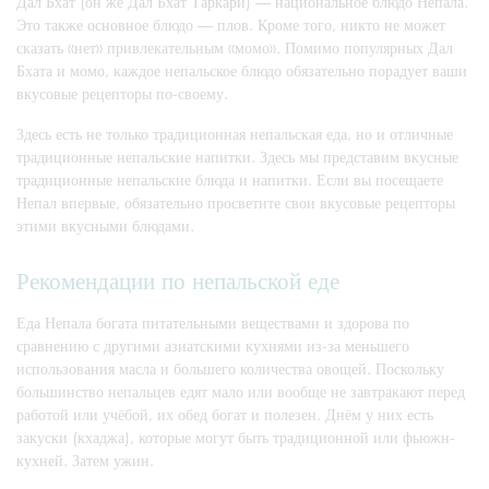
Дал Бхат (он же Дал Бхат Таркари) — национальное блюдо Непала.
Это также основное блюдо — плов. Кроме того, никто не может
сказать «нет» привлекательным «момо». Помимо популярных Дал
Бхата и момо, каждое непальское блюдо обязательно порадует ваши
вкусовые рецепторы по-своему.
Здесь есть не только традиционная непальская еда, но и отличные
традиционные непальские напитки. Здесь мы представим вкусные
традиционные непальские блюда и напитки. Если вы посещаете
Непал впервые, обязательно просветите свои вкусовые рецепторы
этими вкусными блюдами.
Рекомендации по непальской еде
Еда Непала богата питательными веществами и здорова по
сравнению с другими азиатскими кухнями из-за меньшего
использования масла и большего количества овощей. Поскольку
большинство непальцев едят мало или вообще не завтракают перед
работой или учёбой, их обед богат и полезен. Днём у них есть
закуски (кхаджа), которые могут быть традиционной или фьюжн-
кухней. Затем ужин.