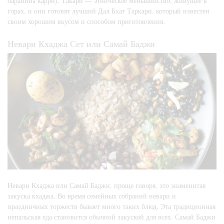
баранина карри). Такари — этническое меньшинство, живущее в
горах, и они готовят лучший Дал Бхат Таркари, который известен
своим хорошим вкусом и способом приготовления.
Невари Кхаджа Сет или Самай Баджи
Невари Кхаджа или Самай Баджи, проще говоря, это знаменитая
закуска кхаджа. Во время семейных собраний невари и
праздничных торжеств бывает много таких блюд. Эта традиционная
непальская еда становится обычной закуской для всех. Самай Баджи