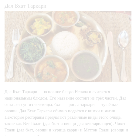
Дал Бхат Таркари
Дал Бхат Таркари — основное блюдо Непала и считается
национальным блюдом. Его название состоит из трёх частей. Дал
означает суп из чечевицы, бхат — рис, а таркари — тушёные
овощи. Дал Бхат Таркари обычно подаётся с кимчи и чатни.
Некоторые рестораны предлагают различные виды этого блюда,
такие как Вег Тхали (дал бхат и овощи для вегетарианцев), Чикен
Тхали (дал бхат, овощи и курица карри) и Маттон Тхали (овощи и