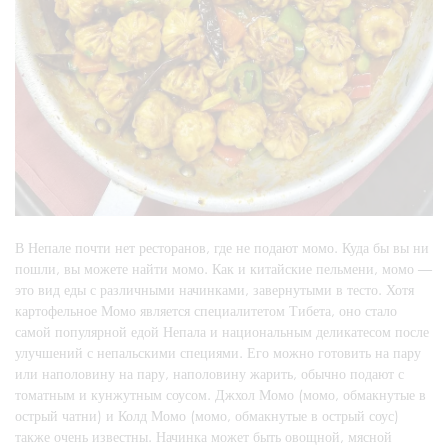
В Непале почти нет ресторанов, где не подают момо. Куда бы вы ни
пошли, вы можете найти момо. Как и китайские пельмени, момо —
это вид еды с различными начинками, завернутыми в тесто. Хотя
картофельное Момо является специалитетом Тибета, оно стало
самой популярной едой Непала и национальным деликатесом после
улучшений с непальскими специями. Его можно готовить на пару
или наполовину на пару, наполовину жарить, обычно подают с
томатным и кунжутным соусом. Джхол Момо (момо, обмакнутые в
острый чатни) и Колд Момо (момо, обмакнутые в острый соус)
также очень известны. Начинка может быть овощной, мясной