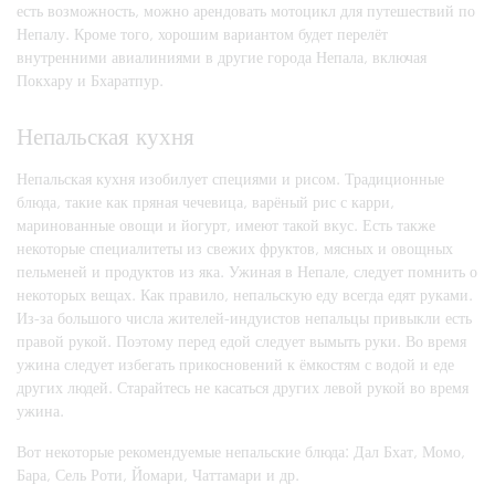
есть возможность, можно арендовать мотоцикл для путешествий по
Непалу. Кроме того, хорошим вариантом будет перелёт
внутренними авиалиниями в другие города Непала, включая
Покхару и Бхаратпур.
Непальская кухня
Непальская кухня изобилует специями и рисом. Традиционные
блюда, такие как пряная чечевица, варёный рис с карри,
маринованные овощи и йогурт, имеют такой вкус. Есть также
некоторые специалитеты из свежих фруктов, мясных и овощных
пельменей и продуктов из яка. Ужиная в Непале, следует помнить о
некоторых вещах. Как правило, непальскую еду всегда едят руками.
Из-за большого числа жителей-индуистов непальцы привыкли есть
правой рукой. Поэтому перед едой следует вымыть руки. Во время
ужина следует избегать прикосновений к ёмкостям с водой и еде
других людей. Старайтесь не касаться других левой рукой во время
ужина.
Вот некоторые рекомендуемые непальские блюда: Дал Бхат, Момо,
Бара, Сель Роти, Йомари, Чаттамари и др.