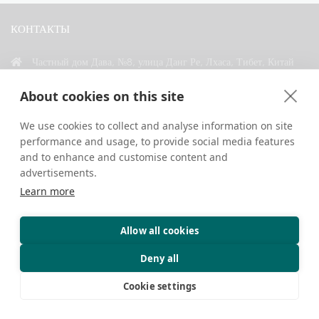
КОНТАКТЫ
Частный дом Дава, №8, улица Данг Ре, Лхаса, Тибет, Китай
+86 18583346229
About cookies on this site
inquiry@greattibettour.com
We use cookies to collect and analyse information on site
performance and usage, to provide social media features
СВЯЗАТЬСЯ С НАМИ
and to enhance and customise content and
advertisements.
Learn more
Allow all cookies
Авторские права © 2026. Все права защищены.
Конфиденциальность
Контакты
Советы путешественникам
Deny all
Cookie settings