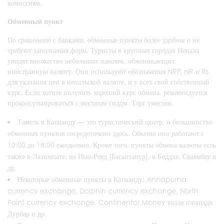
комиссиям.
Обменный пункт
По сравнению с банками, обменные пункты более удобны и не
требуют заполнения форм. Туристы в крупных городах Непала
увидят множество небольших лавочек, обменивающих
иностранную валюту. Они используют обозначения NRP, NR и Rs
для указания цен в непальской валюте, и у всех свой собственный
курс. Если хотите получить хороший курс обмена, рекомендуется
проконсультироваться с местным гидом. Торг уместен.
Тамель в Катманду — это туристический центр, и большинство
обменных пунктов сосредоточено здесь. Обычно они работают с
10:00 до 18:00 ежедневно. Кроме того, пункты обмена валюты есть
также в Лазимпате, на Нью-Роуд (Басантапур), в Боддхе, Сваямбху и
др.
Некоторые обменные пункты в Катманду: Annapurna
currency exchange, Dolphin currency exchange, North
Point currency exchange, Continental Money возле площади
Дурбар и др.