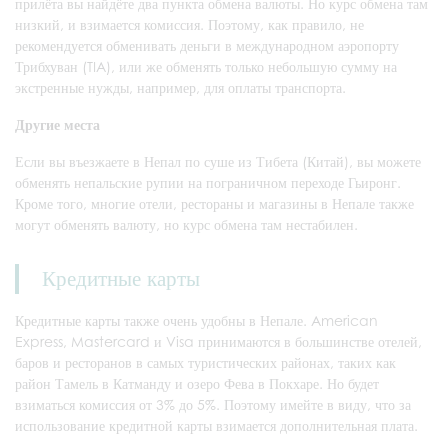
прилёта вы найдёте два пункта обмена валюты. Но курс обмена там
низкий, и взимается комиссия. Поэтому, как правило, не
рекомендуется обменивать деньги в международном аэропорту
Трибхуван (TIA), или же обменять только небольшую сумму на
экстренные нужды, например, для оплаты транспорта.
Другие места
Если вы въезжаете в Непал по суше из Тибета (Китай), вы можете
обменять непальские рупии на пограничном переходе Гьиронг.
Кроме того, многие отели, рестораны и магазины в Непале также
могут обменять валюту, но курс обмена там нестабилен.
Кредитные карты
Кредитные карты также очень удобны в Непале. American
Express, Mastercard и Visa принимаются в большинстве отелей,
баров и ресторанов в самых туристических районах, таких как
район Тамель в Катманду и озеро Фева в Покхаре. Но будет
взиматься комиссия от 3% до 5%. Поэтому имейте в виду, что за
использование кредитной карты взимается дополнительная плата.