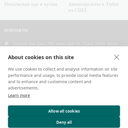
Непальская еда и кухни
Авиаперелеты в Тибет
из США
КОНТАКТЫ
Частный дом Дава, №8, улица Данг Ре, Лхаса, Тибет, Китай
+86 18583346229
About cookies on this site
inquiry@greattibettour.com
We use cookies to collect and analyse information on site
performance and usage, to provide social media features
СВЯЗАТЬСЯ С НАМИ
and to enhance and customise content and
advertisements.
Learn more
Allow all cookies
Авторские права © 2026. Все права защищены.
Конфиденциальность
Контакты
Советы путешественникам
Deny all