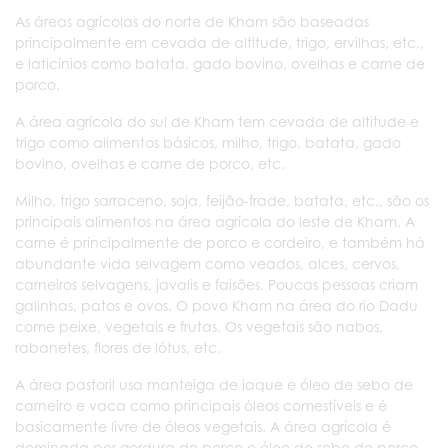
As áreas agrícolas do norte de Kham são baseadas
principalmente em cevada de altitude, trigo, ervilhas, etc.,
e laticínios como batata, gado bovino, ovelhas e carne de
porco.
A área agrícola do sul de Kham tem cevada de altitude e
trigo como alimentos básicos, milho, trigo, batata, gado
bovino, ovelhas e carne de porco, etc.
Milho, trigo sarraceno, soja, feijão-frade, batata, etc., são os
principais alimentos na área agrícola do leste de Kham. A
carne é principalmente de porco e cordeiro, e também há
abundante vida selvagem como veados, alces, cervos,
carneiros selvagens, javalis e faisões. Poucas pessoas criam
galinhas, patos e ovos. O povo Kham na área do rio Dadu
come peixe, vegetais e frutas. Os vegetais são nabos,
rabanetes, flores de lótus, etc.
A área pastoril usa manteiga de iaque e óleo de sebo de
carneiro e vaca como principais óleos comestíveis e é
basicamente livre de óleos vegetais. A área agrícola é
dominada por gordura de porco e óleo de sebo de porco,