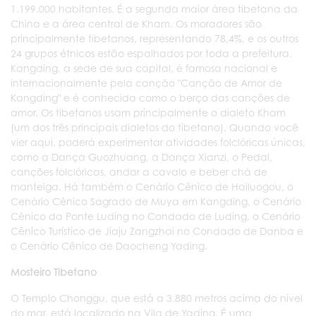
1.199.000 habitantes. É a segunda maior área tibetana da
China e a área central de Kham. Os moradores são
principalmente tibetanos, representando 78,4%, e os outros
24 grupos étnicos estão espalhados por toda a prefeitura.
Kangding, a sede de sua capital, é famosa nacional e
internacionalmente pela canção "Canção de Amor de
Kangding" e é conhecida como o berço das canções de
amor. Os tibetanos usam principalmente o dialeto Kham
(um dos três principais dialetos do tibetano). Quando você
vier aqui, poderá experimentar atividades folclóricas únicas,
como a Dança Guozhuang, a Dança Xianzi, o Pedal,
canções folclóricas, andar a cavalo e beber chá de
manteiga. Há também o Cenário Cênico de Hailuogou, o
Cenário Cênico Sagrado de Muya em Kangding, o Cenário
Cênico da Ponte Luding no Condado de Luding, o Cenário
Cênico Turístico de Jiaju Zangzhai no Condado de Danba e
o Cenário Cênico de Daocheng Yading.
Mosteiro Tibetano
O Templo Chonggu, que está a 3.880 metros acima do nível
do mar, está localizado na Vila de Yading. É uma