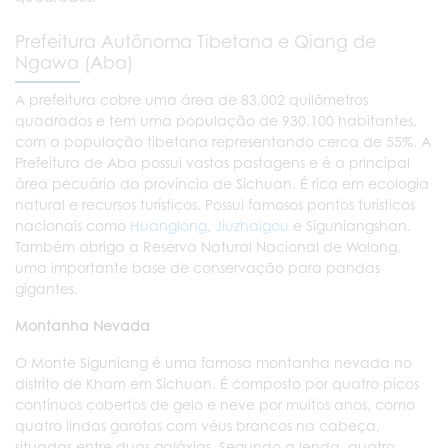
Prefeitura Autônoma Tibetana e Qiang de
Ngawa (Aba)
A prefeitura cobre uma área de 83.002 quilômetros
quadrados e tem uma população de 930.100 habitantes,
com a população tibetana representando cerca de 55%. A
Prefeitura de Aba possui vastas pastagens e é a principal
área pecuária da província de Sichuan. É rica em ecologia
natural e recursos turísticos. Possui famosos pontos turísticos
nacionais como
Huanglong
,
Jiuzhaigou
e Siguniangshan.
Também abriga a Reserva Natural Nacional de Wolong,
uma importante base de conservação para pandas
gigantes.
Montanha Nevada
O Monte Siguniang é uma famosa montanha nevada no
distrito de Kham em Sichuan. É composto por quatro picos
contínuos cobertos de gelo e neve por muitos anos, como
quatro lindas garotas com véus brancos na cabeça,
situadas entre duas galáxias. Segundo a lenda, quatro