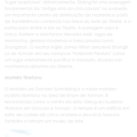
"lugar auspicioso". Historicamente, Diqing foi uma passagem
fundamental da "antiga rota do chá-cavalo" no sudoeste,
um importante centro de distribuição de materiais e posto
de transferência comercial nas áreas do leste do Tibete, e o
portal para entrar e sair do Tibete. A paisagem aqui é
única. Existem a Montanha Nevada Meili, lagos de
montanha, geleiras modernas e belos prados como
Zhongdian. O escritor inglês James Hilton descreve Shangri-
La de Yunnan em seu romance "Horizonte Perdido" como
um lugar eternamente pacífico e tranquilo, situado nas
montanhas distantes do Oriente.
Mosteiro Tibetano
O Mosteiro de Ganden Sumtseling é o maior mosteiro
budista tibetano na área de Kham de Yunnan. É
reconhecido como o centro da seita Gelug do budismo
tibetano em Sichuan e Yunnan. O templo é um edifício em
estilo de castelo de cinco andares e seus ricos tesouros
também o tornam um museu de arte.