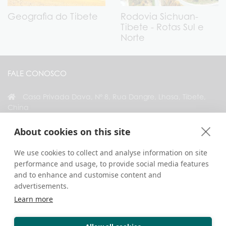
Geografia do Tibete
Rodovia Sichuan-
Tibete - Rotas Sul e
Norte
FALE CONOSCO
Casa Privada Dava, Nº 8, Rua Dangre, Lhasa, Tibete,
China
+86 18583346229
About cookies on this site
inquiry@greattibettour.com
We use cookies to collect and analyse information on site
performance and usage, to provide social media features
CONECTE-SE CONOSCO
and to enhance and customise content and
advertisements.
Learn more