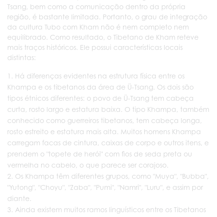
Tsang, bem como a comunicação dentro da própria
região, é bastante limitada. Portanto, o grau de integração
da cultura Tubo com Kham não é nem completo nem
equilibrado. Como resultado, o Tibetano de Kham reteve
mais traços históricos. Ele possui características locais
distintas:
Há diferenças evidentes na estrutura física entre os
Khampa e os tibetanos da área de Ü-Tsang. Os dois são
tipos étnicos diferentes: o povo de Ü-Tsang tem cabeça
curta, rosto largo e estatura baixa. O tipo Khampa, também
conhecido como guerreiros tibetanos, tem cabeça longa,
rosto estreito e estatura mais alta. Muitos homens Khampa
carregam facas de cintura, caixas de corpo e outros itens, e
prendem o "topete de herói" com fios de seda preta ou
vermelha no cabelo, o que parece ser corajoso.
Os Khampa têm diferentes grupos, como "Muya", "Bubba",
"Yutong", "Choyu", "Zaba", "Pumi", "Namri", "Luru", e assim por
diante.
Ainda existem muitos ramos linguísticos entre os Tibetanos