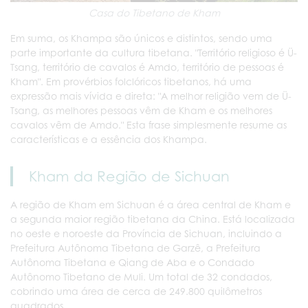
Casa do Tibetano de Kham
Em suma, os Khampa são únicos e distintos, sendo uma
parte importante da cultura tibetana. "Território religioso é Ü-
Tsang, território de cavalos é Amdo, território de pessoas é
Kham". Em provérbios folclóricos tibetanos, há uma
expressão mais vívida e direta: "A melhor religião vem de Ü-
Tsang, as melhores pessoas vêm de Kham e os melhores
cavalos vêm de Amdo." Esta frase simplesmente resume as
características e a essência dos Khampa.
Kham da Região de Sichuan
A região de Kham em Sichuan é a área central de Kham e
a segunda maior região tibetana da China. Está localizada
no oeste e noroeste da Província de Sichuan, incluindo a
Prefeitura Autônoma Tibetana de Garzê, a Prefeitura
Autônoma Tibetana e Qiang de Aba e o Condado
Autônomo Tibetano de Muli. Um total de 32 condados,
cobrindo uma área de cerca de 249.800 quilômetros
quadrados.