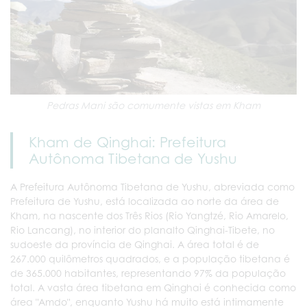
Pedras Mani são comumente vistas em Kham
Kham de Qinghai: Prefeitura
Autônoma Tibetana de Yushu
A Prefeitura Autônoma Tibetana de Yushu, abreviada como
Prefeitura de Yushu, está localizada ao norte da área de
Kham, na nascente dos Três Rios (Rio Yangtzé, Rio Amarelo,
Rio Lancang), no interior do planalto Qinghai-Tibete, no
sudoeste da província de Qinghai. A área total é de
267.000 quilômetros quadrados, e a população tibetana é
de 365.000 habitantes, representando 97% da população
total. A vasta área tibetana em Qinghai é conhecida como
área "Amdo", enquanto Yushu há muito está intimamente