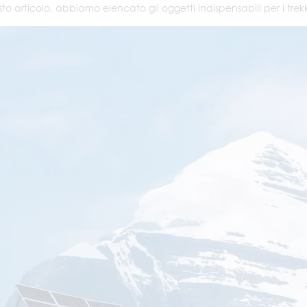
sto articolo, abbiamo elencato gli oggetti indispensabili per i tre