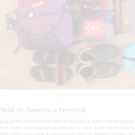
Oggetti necessari per il tuo tour di trek
rticoli da Toeletta e Personali
a quantità insolitamente forte di radiazione solare nell'Altopiano 
ione solare nella regione del Kailash è 2 volte quella di Pechino e
gerti dalla radiazione solare quando fai il tuo trekking attorno al