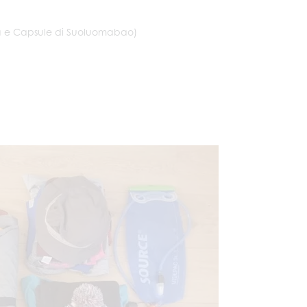
na e Capsule di Suoluomabao)