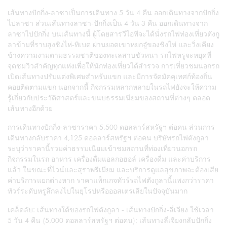
เส้นทางปักกิ่ง-ลาซาเป็นการเดินทาง 5 วัน 4 คืน ออกเดินทางจากปักกิ่ง
ไปลาซา ส่วนเส้นทางลาซา-ปักกิ่งเป็น 4 วัน 3 คืน ออกเดินทางจาก
ลาซาไปปักกิ่ง บนเส้นทางนี้ ผู้โดยสารวีไอพีจะได้นั่งรถไฟท่องเที่ยวตังกู
ลาข้ามที่ราบสูงชิงไห่-ทิเบต ผ่านยอดเขาหยกจู๋ของชิงไห่ และวิ่งเคียง
ข้างความงามตามธรรมชาติของทะเลสาบชัวหนา รถไฟหรูจะหยุดที่
จุดชมวิวสำคัญทุกแห่งเพื่อให้นักท่องเที่ยวได้สำรวจ การเที่ยวชมนอกรถ
เปิดเส้นทางปรับแต่งพิเศษสำหรับแขก และมีการจัดมัคคุเทศก์ท้องถิ่น
คอยติดตามแขก นอกจากนี้ กิจกรรมหลากหลายในรถไฟยังจะให้ความ
รู้เกี่ยวกับประวัติศาสตร์และขนบธรรมเนียมของสถานที่ต่างๆ ตลอด
เส้นทางอีกด้วย
การเดินทางปักกิ่ง-ลาซาราคา 5,500 ดอลลาร์สหรัฐฯ ต่อคน ส่วนการ
เดินทางกลับราคา 4,125 ดอลลาร์สหรัฐฯ ต่อคน บริษัทรถไฟตังกูลา
ระบุว่าราคานี้รวมค่าธรรมเนียมเข้าชมสถานที่ท่องเที่ยวนอกรถ
กิจกรรมในรถ อาหาร เครื่องดื่มแอลกอฮอล์ เครื่องดื่ม และค่าบริการ
แล้ว ในขณะที่ไวน์และสุราพรีเมียม และบริการดูแลสุขภาพจะต้องเสีย
ค่าบริการแยกต่างหาก ราคาแพ็กเกจทัวร์รถไฟตังกูลานี้แพงกว่าราคา
ทัวร์ระดับหรูลึกลงไปในยุโรปหรือออสเตรเลียในปัจจุบันมาก
เคล็ดลับ: เส้นทางใต้ของรถไฟตังกูลา - เส้นทางปักกิ่ง-ลี่เจียง ใช้เวลา
5 วัน 4 คืน (5,000 ดอลลาร์สหรัฐฯ ต่อคน); เส้นทางลี่เจียงกลับปักกิ่ง