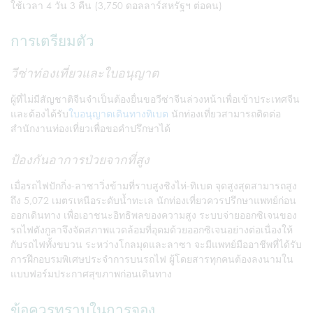
ใช้เวลา 4 วัน 3 คืน (3,750 ดอลลาร์สหรัฐฯ ต่อคน)
การเตรียมตัว
วีซ่าท่องเที่ยวและใบอนุญาต
ผู้ที่ไม่มีสัญชาติจีนจำเป็นต้องยื่นขอวีซ่าจีนล่วงหน้าเพื่อเข้าประเทศจีน
และต้องได้รับ
ใบอนุญาตเดินทางทิเบต
นักท่องเที่ยวสามารถติดต่อ
สำนักงานท่องเที่ยวเพื่อขอคำปรึกษาได้
ป้องกันอาการป่วยจากที่สูง
เมื่อรถไฟปักกิ่ง-ลาซาวิ่งข้ามที่ราบสูงชิงไห่-ทิเบต จุดสูงสุดสามารถสูง
ถึง 5,072 เมตรเหนือระดับน้ำทะเล นักท่องเที่ยวควรปรึกษาแพทย์ก่อน
ออกเดินทาง เพื่อเอาชนะอิทธิพลของความสูง ระบบจ่ายออกซิเจนของ
รถไฟตังกูลาจึงจัดสภาพแวดล้อมที่อุดมด้วยออกซิเจนอย่างต่อเนื่องให้
กับรถไฟทั้งขบวน ระหว่างโกลมุดและลาซา จะมีแพทย์มืออาชีพที่ได้รับ
การฝึกอบรมพิเศษประจำการบนรถไฟ ผู้โดยสารทุกคนต้องลงนามใน
แบบฟอร์มประกาศสุขภาพก่อนเดินทาง
ข้อควรทราบในการจอง