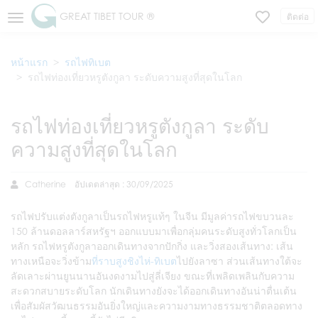
GREAT TIBET TOUR ®
ติดต่อ
หน้าแรก
รถไฟทิเบต
รถไฟท่องเที่ยวหรูตังกูลา ระดับความสูงที่สุดในโลก
รถไฟท่องเที่ยวหรูตังกูลา ระดับ
ความสูงที่สุดในโลก
Catherine
อัปเดตล่าสุด : 30/09/2025
รถไฟปรับแต่งตังกูลาเป็นรถไฟหรูแท้ๆ ในจีน มีมูลค่ารถไฟขบวนละ
150 ล้านดอลลาร์สหรัฐฯ ออกแบบมาเพื่อกลุ่มคนระดับสูงทั่วโลกเป็น
หลัก รถไฟหรูตังกูลาออกเดินทางจากปักกิ่ง และวิ่งสองเส้นทาง: เส้น
ทางเหนือจะวิ่งข้าม
ที่ราบสูงชิงไห่-ทิเบต
ไปยังลาซา ส่วนเส้นทางใต้จะ
ลัดเลาะผ่านยูนนานอันงดงามไปสู่ลี่เจียง ขณะที่เพลิดเพลินกับความ
สะดวกสบายระดับโลก นักเดินทางยังจะได้ออกเดินทางอันน่าตื่นเต้น
เพื่อสัมผัสวัฒนธรรมอันยิ่งใหญ่และความงามทางธรรมชาติตลอดทาง