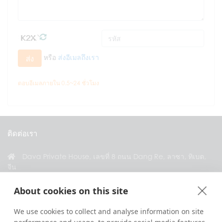
หรือ
ส่งอีเมลถึงเรา
ส่ง
ตอบอีเมลภายใน 0.5~24 ชั่วโมง
ติดต่อเรา
Dava Private House, เลขที่ 8 ถนน Dang Re, ลาซา, ทิเบต,
จีน
+86 18583346229
About cookies on this site
inquiry@greattibettour.com
We use cookies to collect and analyse information on site