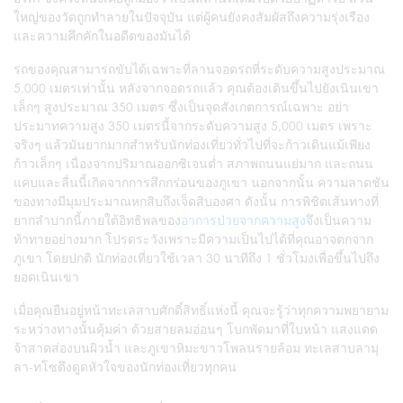
ใหญ่ของวัดถูกทำลายในปัจจุบัน แต่ผู้คนยังคงสัมผัสถึงความรุ่งเรือง
และความคึกคักในอดีตของมันได้
รถของคุณสามารถขับได้เฉพาะที่ลานจอดรถที่ระดับความสูงประมาณ
5,000 เมตรเท่านั้น หลังจากจอดรถแล้ว คุณต้องเดินขึ้นไปยังเนินเขา
เล็กๆ สูงประมาณ 350 เมตร ซึ่งเป็นจุดสังเกตการณ์เฉพาะ อย่า
ประมาทความสูง 350 เมตรนี้จากระดับความสูง 5,000 เมตร เพราะ
จริงๆ แล้วมันยากมากสำหรับนักท่องเที่ยวทั่วไปที่จะก้าวเดินแม้เพียง
ก้าวเล็กๆ เนื่องจากปริมาณออกซิเจนต่ำ สภาพถนนแย่มาก และถนน
แคบและลื่นนี้เกิดจากการสึกกร่อนของภูเขา นอกจากนั้น ความลาดชัน
ของทางมีมุมประมาณหกสิบถึงเจ็ดสิบองศา ดังนั้น การพิชิตเส้นทางที่
ยากลำบากนี้ภายใต้อิทธิพลของ
อาการป่วยจากความสูง
จึงเป็นความ
ท้าทายอย่างมาก โปรดระวังเพราะมีความเป็นไปได้ที่คุณอาจตกจาก
ภูเขา โดยปกติ นักท่องเที่ยวใช้เวลา 30 นาทีถึง 1 ชั่วโมงเพื่อขึ้นไปถึง
ยอดเนินเขา
เมื่อคุณยืนอยู่หน้าทะเลสาบศักดิ์สิทธิ์แห่งนี้ คุณจะรู้ว่าทุกความพยายาม
ระหว่างทางนั้นคุ้มค่า ด้วยสายลมอ่อนๆ โบกพัดมาที่ใบหน้า แสงแดด
จ้าสาดส่องบนผิวน้ำ และภูเขาหิมะขาวโพลนรายล้อม ทะเลสาบลามุ
ลา-ทโซดึงดูดหัวใจของนักท่องเที่ยวทุกคน