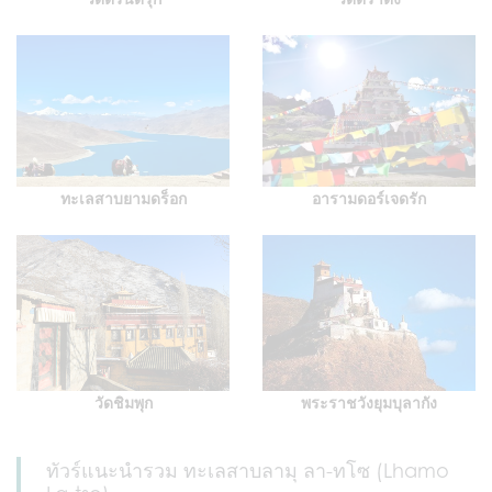
ทะเลสาบยามดร็อก
อารามดอร์เจดรัก
วัดชิมพุก
พระราชวังยุมบุลากัง
ทัวร์แนะนำรวม ทะเลสาบลามุ ลา-ทโซ (Lhamo