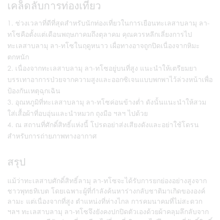
เคล็ดลับการท่องเที่ยว
ช่วงเวลาที่ดีที่สุดสำหรับนักท่องเที่ยวในการเยือนทะเลสาบลามุ ลา-
ทโซคือตั้งแต่เดือนพฤษภาคมถึงตุลาคม คุณควรหลีกเลี่ยงการไป
ทะเลสาบลามุ ลา-ทโซในฤดูหนาว เผื่อทางอาจถูกปิดเนื่องจากหิมะ
ตกหนัก
เนื่องจากทะเลสาบลามุ ลา-ทโซอยู่บนที่สูง แนะนำให้เตรียมยา
บรรเทาอาการป่วยจากความสูงและออกซิเจนแบบพกพาไว้ล่วงหน้าเพื่อ
ป้องกันเหตุฉุกเฉิน
อุณหภูมิที่ทะเลสาบลามุ ลา-ทโซค่อนข้างต่ำ ดังนั้นแนะนำให้สวม
ใส่เสื้อผ้าที่อบอุ่นและนำหมวก ถุงมือ ฯลฯ ไปด้วย
ณ สถานที่ศักดิ์สิทธิ์แห่งนี้ โปรดอย่าส่งเสียงดังและอย่าใช้โดรน
สำหรับการถ่ายภาพทางอากาศ
สรุป
แม้ว่าทะเลสาบศักดิ์สิทธิ์ลามุ ลา-ทโซจะได้รับการยกย่องอย่างสูงจาก
ชาวพุทธทิเบต โดยเฉพาะผู้ที่กำลังค้นหาร่างกลับชาติมาเกิดขององค์
ลามะ แต่เนื่องจากที่สูง ตำแหน่งที่ห่างไกล การคมนาคมที่ไม่สะดวก
ฯลฯ ทะเลสาบลามุ ลา-ทโซจึงยังคงปกปิดตัวเองด้วยผ้าคลุมลึกลับจาก