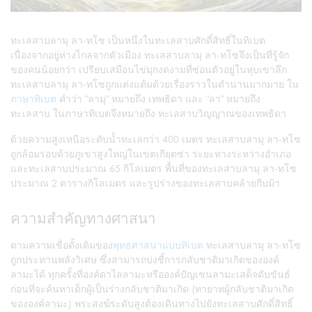
ทะเลสาบลามุ ลา-ทโซ เป็นหนึ่งในทะเลสาบศักดิ์สิทธิ์ในทิเบต
เนื่องจากอยู่ห่างไกลจากตัวเมือง ทะเลสาบลามุ ลา-ทโซจึงเป็นที่รู้จัก
ของคนน้อยกว่า เปรียบเสมือนไข่มุกงดงามที่ซ่อนตัวอยู่ในหุบเขาลึก
ทะเลสาบลามุ ลา-ทโซถูกแต่งแต้มด้วยเรื่องราวในตำนานมากมาย ใน
ภาษาทิเบต
คำว่า "ลามุ" หมายถึง เทพธิดา และ "ลา" หมายถึง
ทะเลสาบ ในภาษาทิเบตจึงหมายถึง ทะเลสาบวิญญาณของเทพธิดา
ด้วยความสูงเหนือระดับน้ำทะเลกว่า 400 เมตร ทะเลสาบลามุ ลา-ทโซ
ถูกล้อมรอบด้วยภูเขาสูงใหญ่ในเขตเกียตซ่า ระยะทางระหว่างอำเภอ
และทะเลสาบประมาณ 65 กิโลเมตร พื้นที่ของทะเลสาบลามุ ลา-ทโซ
ประมาณ 2 ตารางกิโลเมตร และรูปร่างของทะเลสาบคล้ายกีบม้า
ความสำคัญทางศาสนา
ตามความเชื่อดั้งเดิมของ
พุทธศาสนาแบบทิเบต
ทะเลสาบลามุ ลา-ทโซ
ถูกประทานพลังวิเศษ ซึ่งสามารถบ่งชี้การกลับชาติมาเกิดขององค์
ลามะได้ ทุกครั้งที่องค์ดาไลลามะหรือองค์ปัญเชนลามะเสด็จดับขันธ์
ก่อนที่จะค้นหาเด็กผู้เป็นร่างกลับชาติมาเกิด (ทายาทผู้กลับชาติมาเกิด
ขององค์ลามะ) พระสงฆ์ระดับสูงต้องเดินทางไปยังทะเลสาบศักดิ์สิทธิ์