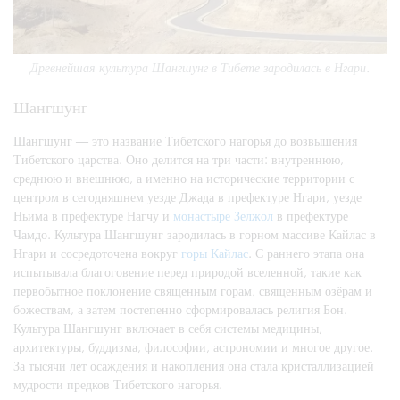
Древнейшая культура Шангшунг в Тибете зародилась в Нгари.
Шангшунг
Шангшунг — это название Тибетского нагорья до возвышения
Тибетского царства. Оно делится на три части: внутреннюю,
среднюю и внешнюю, а именно на исторические территории с
центром в сегодняшнем уезде Джада в префектуре Нгари, уезде
Ньима в префектуре Нагчу и
монастыре Зелжол
в префектуре
Чамдо. Культура Шангшунг зародилась в горном массиве Кайлас в
Нгари и сосредоточена вокруг
горы Кайлас
. С раннего этапа она
испытывала благоговение перед природой вселенной, такие как
первобытное поклонение священным горам, священным озёрам и
божествам, а затем постепенно сформировалась религия Бон.
Культура Шангшунг включает в себя системы медицины,
архитектуры, буддизма, философии, астрономии и многое другое.
За тысячи лет осаждения и накопления она стала кристаллизацией
мудрости предков Тибетского нагорья.