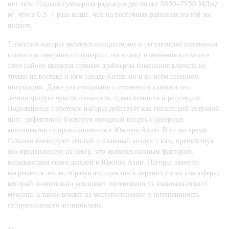
нет лета. Годовая суммарная радиация достигает 5850–7950 МДж/
м², что в 0,5–1 раза выше, чем на восточных равнинах на той же
широте.
Тибетское нагорье является инициатором и регулятором изменения
климата в северном полушарии, поскольку изменение климата в
этом районе является прямым драйвером изменения климата не
только на востоке и юго-западе Китая, но и во всём северном
полушарии. Даже для глобального изменения климата оно
демонстрирует чувствительность, проактивность и регуляцию.
Поднявшееся Тибетское нагорье действует как гигантский ветровой
щит, эффективно блокируя холодный воздух с северных
континентов от проникновения в Южную Азию. В то же время
Гималаи блокируют тёплый и влажный воздух с юга, препятствуя
его продвижению на север, что является важным фактором,
вызывающим сезон дождей в Южной Азии. Нагорье заметно
нагревается летом, образуя антициклон в верхних слоях атмосферы,
который значительно усиливает интенсивность южноазиатского
муссона, а также влияет на местоположение и интенсивность
субтропического антициклона.