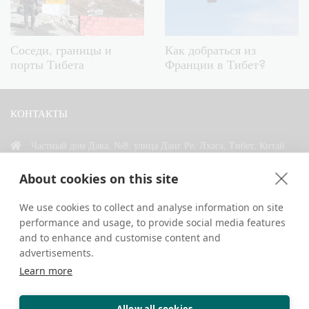
Соседи, границы и
Как добраться из
порты Тибета
Франции в Тибет?
КОНТАКТЫ
Частный дом Дава, №8, улица Данг Ре, Лхаса, Тибет, Китай
+86 18583346229
About cookies on this site
inquiry@greattibettour.com
We use cookies to collect and analyse information on site
performance and usage, to provide social media features
СВЯЗАТЬСЯ С НАМИ
and to enhance and customise content and
advertisements.
Learn more
Allow all cookies