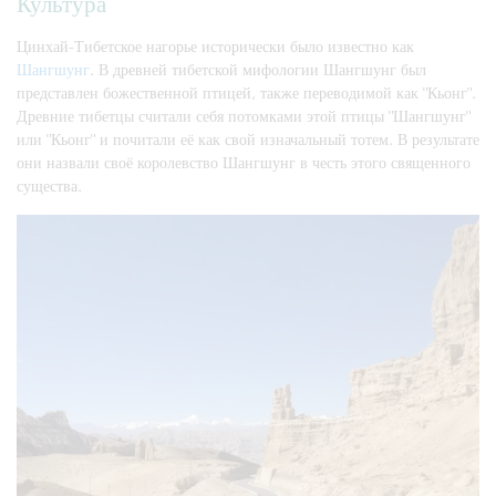
Культура
Цинхай-Тибетское нагорье исторически было известно как
Шангшунг
. В древней тибетской мифологии Шангшунг был
представлен божественной птицей, также переводимой как "Кьонг".
Древние тибетцы считали себя потомками этой птицы "Шангшунг"
или "Кьонг" и почитали её как свой изначальный тотем. В результате
они назвали своё королевство Шангшунг в честь этого священного
существа.