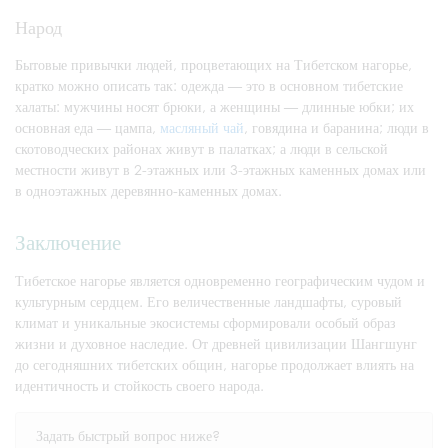
Народ
Бытовые привычки людей, процветающих на Тибетском нагорье,
кратко можно описать так: одежда — это в основном тибетские
халаты: мужчины носят брюки, а женщины — длинные юбки; их
основная еда — цампа,
масляный чай
, говядина и баранина; люди в
скотоводческих районах живут в палатках; а люди в сельской
местности живут в 2-этажных или 3-этажных каменных домах или
в одноэтажных деревянно-каменных домах.
Заключение
Тибетское нагорье является одновременно географическим чудом и
культурным сердцем. Его величественные ландшафты, суровый
климат и уникальные экосистемы сформировали особый образ
жизни и духовное наследие. От древней цивилизации Шангшунг
до сегодняшних тибетских общин, нагорье продолжает влиять на
идентичность и стойкость своего народа.
Задать быстрый вопрос ниже?