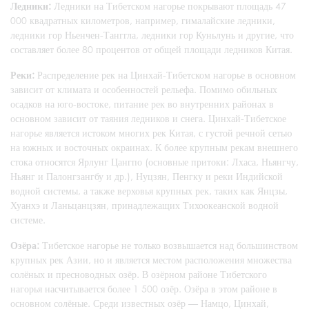
Ледники:
Ледники на Тибетском нагорье покрывают площадь 47
000 квадратных километров, например, гималайские ледники,
ледники гор Ньенчен-Танггла, ледники гор Куньлунь и другие, что
составляет более 80 процентов от общей площади ледников Китая.
Реки:
Распределение рек на Цинхай-Тибетском нагорье в основном
зависит от климата и особенностей рельефа. Помимо обильных
осадков на юго-востоке, питание рек во внутренних районах в
основном зависит от таяния ледников и снега. Цинхай-Тибетское
нагорье является истоком многих рек Китая, с густой речной сетью
на южных и восточных окраинах. К более крупным рекам внешнего
стока относятся Ярлунг Цангпо (основные притоки: Лхаса, Ньянгчу,
Ньянг и Палонгзангбу и др.), Нуцзян, Пенгку и реки Индийской
водной системы, а также верховья крупных рек, таких как Янцзы,
Хуанхэ и Ланьцанцзян, принадлежащих Тихоокеанской водной
системе.
Озёра:
Тибетское нагорье не только возвышается над большинством
крупных рек Азии, но и является местом расположения множества
солёных и пресноводных озёр. В озёрном районе Тибетского
нагорья насчитывается более 1 500 озёр. Озёра в этом районе в
основном солёные. Среди известных озёр — Намцо, Цинхай,