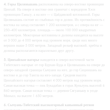
4. Горы Циляньшань
расположены на северо-востоке провинции
Цинхай. На севере и востоке они граничат с коридором Хэси
провинции Ганьсу, а на юге — с Цайдамской котловиной. Горы
Циляньшань состоят из глыбовых гор и долин. Их протяжённость с
востока на запад составляет 1 200 километров, а с севера на юг —
250–400 километров, площадь — около 100 000 квадратных
километров. Межгорные котловины и долины находятся на высоте
от 3 000 до 4 000 метров над уровнем моря, среди них много
вершин выше 5 000 метров. Западный рельеф высокий, хребты и
долины располагаются параллельно друг другу.
5. Цинхайское нагорье
находится в северо-восточной части
Тибетского нагорья: от гор Бурхан-Буда и Циляньшань на севере до
северо-западной границы Сычуани на юге, до гор Сициншань на
востоке и до гор Тангла на юго-западе. Средняя высота
Цинхайского нагорья составляет 4 000 метров над уровнем моря.
Самая высокая точка — пик Букадабан в горах Куньлунь высотой 6
860 метров. Самая низкая точка — деревня Сягуанькоу в уезде
Миньхэ, на высоте 1 650 метров.
6. Сычуань-Тибетский высокогорный каньонный регион
охватывает западную провинцию Сычуань, восточную часть