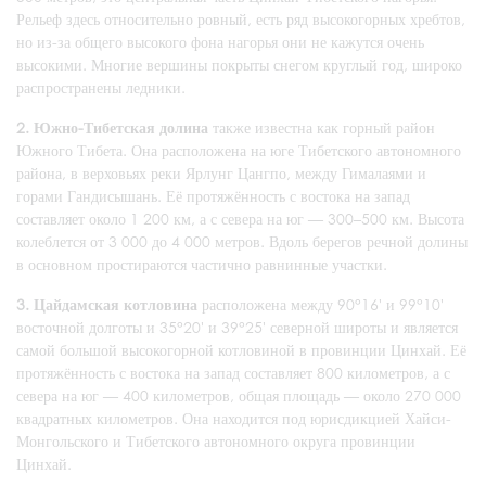
Рельеф здесь относительно ровный, есть ряд высокогорных хребтов,
но из-за общего высокого фона нагорья они не кажутся очень
высокими. Многие вершины покрыты снегом круглый год, широко
распространены ледники.
2. Южно-Тибетская долина
также известна как горный район
Южного Тибета. Она расположена на юге Тибетского автономного
района, в верховьях реки Ярлунг Цангпо, между Гималаями и
горами Гандисышань. Её протяжённость с востока на запад
составляет около 1 200 км, а с севера на юг — 300–500 км. Высота
колеблется от 3 000 до 4 000 метров. Вдоль берегов речной долины
в основном простираются частично равнинные участки.
3. Цайдамская котловина
расположена между 90°16' и 99°10'
восточной долготы и 35°20' и 39°25' северной широты и является
самой большой высокогорной котловиной в провинции Цинхай. Её
протяжённость с востока на запад составляет 800 километров, а с
севера на юг — 400 километров, общая площадь — около 270 000
квадратных километров. Она находится под юрисдикцией Хайси-
Монгольского и Тибетского автономного округа провинции
Цинхай.