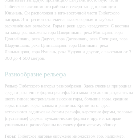
Тибетского автономного района и северо-запад провинции
Юньнань. Он расположен в юго-восточной части Тибетского
нагорья. Этот регион отличается высокогорным и глубоко
расчленённым рельефом. Горы и реки здесь чередуются. С востока
на запад расположены гора Цзюдиншань, река Миньцзян, гора
Цюнлайшань, река Дадухэ, гора Дасюэшань, река Ялунцзян, гора
Шарулишань, река Цзиньшацзян, гора Цзиншань, река
Ланьцанцзян, гора Нушань, река Нуцзян и другие, с высотами от 3
000 до 4 500 метров.
Разнообразие рельефа
Рельеф Тибетского нагорья разнообразен. Здесь сложная природная
среда и различные формы рельефа. Его можно условно разделить на
шесть типов: экстремально высокие горы, большие горы, средние
горы, низкие горы, холмы и равнины. Кроме того, здесь
встречаются ледниковые формы рельефа, карстовые формы, эоловые
(пустынные) формы, вулканические формы и другие, которые
уникальны и разнообразны по своему физическому облику.
Горы:
Тибетское нагорье окружено множеством гор, например,