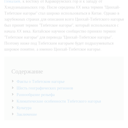
Гималаев
, к востоку от Каракорумских гор и к западу от
Хэндуаньшаньских гор. После середины XX века термин "Цинхай-
Тибетское нагорье" стал широко использоваться в Китае. Однако в
зарубежных странах для описания всего Цинхай-Тибетского нагорья
был принят термин "Тибетское нагорье", который использовался с
начала XX века. Китайское научное сообщество приняло термин
"Тибетское нагорье" для перевода "Цинхай-Тибетское нагорье".
Поэтому ниже под Тибетским нагорьем будет подразумеваться
широкое понятие, а именно Цинхай-Тибетское нагорье.
Содержание
Факты о Тибетском нагорье
Шесть географических регионов
Разнообразие рельефа
Климатические особенности Тибетского нагорья
Культура
Заключение