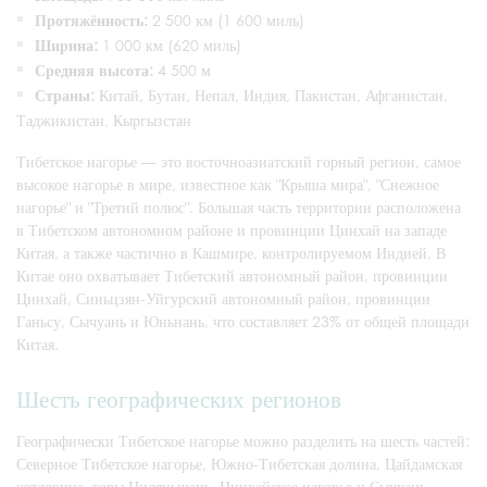
Протяжённость:
2 500 км (1 600 миль)
Ширина:
1 000 км (620 миль)
Средняя высота:
4 500 м
Страны:
Китай, Бутан, Непал, Индия, Пакистан, Афганистан,
Таджикистан, Кыргызстан
Тибетское нагорье — это восточноазиатский горный регион, самое
высокое нагорье в мире, известное как "Крыша мира", "Снежное
нагорье" и "Третий полюс". Большая часть территории расположена
в Тибетском автономном районе и провинции Цинхай на западе
Китая, а также частично в Кашмире, контролируемом Индией. В
Китае оно охватывает Тибетский автономный район, провинции
Цинхай, Синьцзян-Уйгурский автономный район, провинции
Ганьсу, Сычуань и Юньнань, что составляет 23% от общей площади
Китая.
Шесть географических регионов
Географически Тибетское нагорье можно разделить на шесть частей:
Северное Тибетское нагорье, Южно-Тибетская долина, Цайдамская
котловина, горы Циляньшань, Цинхайское нагорье и Сычуань-