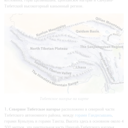
Тибетский высокогорный каньонный регион.
Тибетское нагорье на карте
1. Северное Тибетское нагорье
расположено в северной части
Тибетского автономного района, между
горами Гандисышань
,
горами Куньлунь и горами Тангла. Высота здесь в основном около 4
500 метров, это центральная часть Цинхай-Тибетского нагорья.