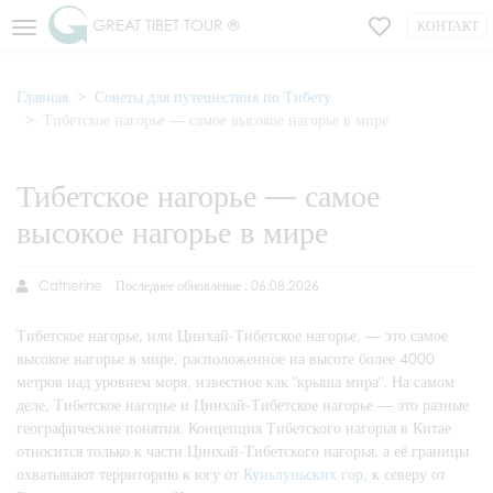
GREAT TIBET TOUR ®
КОНТАКТ
Главная
Советы для путешествия по Тибету
Тибетское нагорье — самое высокое нагорье в мире
Тибетское нагорье — самое
высокое нагорье в мире
Catherine
Последнее обновление : 06.08.2026
Тибетское нагорье, или Цинхай-Тибетское нагорье, — это самое
высокое нагорье в мире, расположенное на высоте более 4000
метров над уровнем моря, известное как "крыша мира". На самом
деле, Тибетское нагорье и Цинхай-Тибетское нагорье — это разные
географические понятия. Концепция Тибетского нагорья в Китае
относится только к части Цинхай-Тибетского нагорья, а её границы
охватывают территорию к югу от
Куньлуньских гор
, к северу от