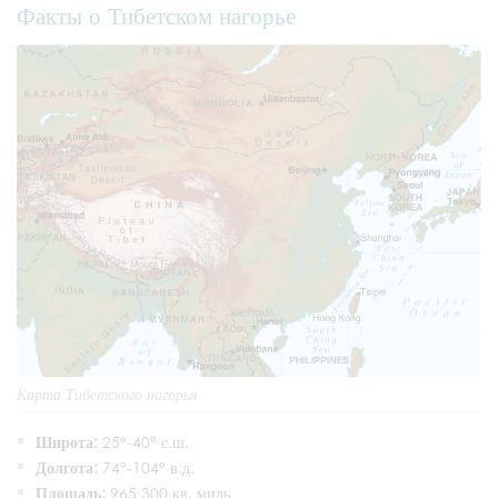
Факты о Тибетском нагорье
Карта Тибетского нагорья
Широта:
25°-40° с.ш.
Долгота:
74°-104° в.д.
Площадь:
965 300 кв. миль