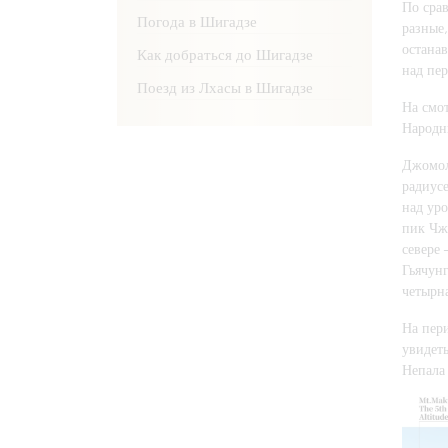
По срав
Погода в Шигадзе
разные
остана
Как добраться до Шигадзе
над пе
Поезд из Лхасы в Шигадзе
На смо
Народн
Джомол
радиус
над ур
пик Чж
севере
Гьячун
четырн
На пер
увидет
Непала 