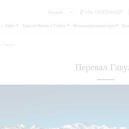
+86 18583346229
 — Тибет
Туры по Китаю и Тибету
Железнодорожные туры
Пут
л Гавула
Перевал Гаву