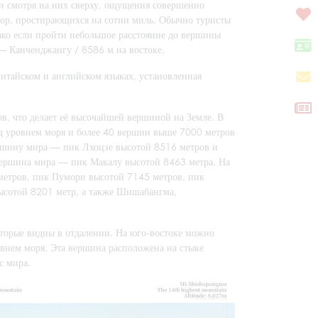
е и смотря на них сверху, ощущения совершенно
 гор, простирающихся на сотни миль. Обычно туристы
нако если пройти небольшое расстояние до вершины
 — Канченджангу / 8586 м на востоке.
китайском и английском языках, установленная
в, что делает её высочайшей вершиной на Земле. В
ад уровнем моря и более 40 вершин выше 7000 метров
ершину мира — пик Лхоцзе высотой 8516 метров и
вершина мира — пик Макалу высотой 8463 метра. На
метров, пик Пумори высотой 7145 метров, пик
высотой 8201 метр, а также Шишабангма,
торые видны в отдалении. На юго-востоке можно
внем моря. Эта вершина расположена на стыке
с мира.