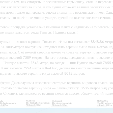
нению с тем, как смотреть на заснеженные горы снизу, стоя на перевал
, так как перспектива шире, и это лучше отражает величие заснеженных
вливаются только на перевале, откуда видны пять восьмитысячников. Од
ревалом, то на её пике можно увидеть третий по высоте восьмитысячник
тровой площадке установлена каменная плита с надписью на тибетском, 
ым правительством уезда Тингри. Надпись гласит:
унгма — главная вершина Гималаев, её высота составляет 8848,86 метро
е 20 километров вокруг неё находятся пять вершин выше 8000 метров н
овнем моря. С её южной стороны можно увидеть четвертую по высоте в
оцюн высотой 7589 метров. На юго-востоке находится пятая по высоте 
 — Чангцзе высотой 7543 метра, на западе — пик Нупцзе высотой 7855 
г Канг высотой 7994 метра и Чо-Ойю, десятая по высоте вершина мира 
адцатая по высоте вершина мира высотой 8012 метров.
иферии Джомолунгмы находятся некоторые вершины мирового класса, ко
ь третью по высоте вершину мира — Канченджангу, 8586 метров над уро
и Сиккима, где множество вершин сходятся вместе, образуя третий полю