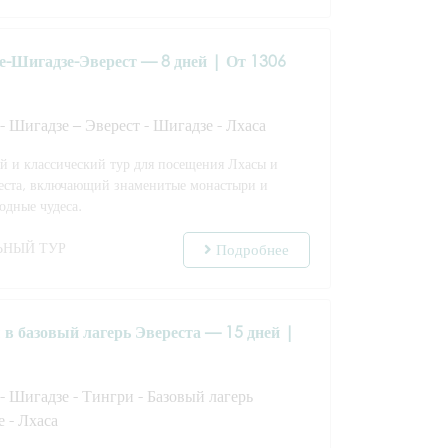
е-Шигадзе-Эверест — 8 дней | От 1306
 - Шигадзе – Эверест - Шигадзе - Лхаса
й и классический тур для посещения Лхасы и
реста, включающий знаменитые монастыри и
одные чудеса.
ЬНЫЙ ТУР
Подробнее
 в базовый лагерь Эвереста — 15 дней |
 - Шигадзе - Тингри - Базовый лагерь
е - Лхаса