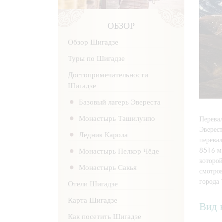
ОБЗОР
Обзор Шигадзе
Туры по Шигадзе
Достопримечательности
Шигадзе
Базовый лагерь Эвереста
Монастырь Ташилунпо
Перева
Эверест
Ледник Карола
перева
8516 м
Монастырь Пелкор Чёде
которо
Монастырь Сакья
смотро
города 
Отели Шигадзе
Карта Шигадзе
Вид 
Как посетить Шигадзе