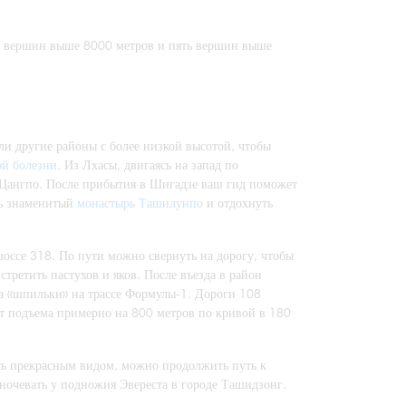
ть вершин выше 8000 метров и пять вершин выше
ли другие районы с более низкой высотой, чтобы
ой болезни
. Из Лхасы, двигаясь на запад по
 Цангпо. После прибытия в Шигадзе ваш гид поможет
ть знаменитый
монастырь Ташилунпо
и отдохнуть
шоссе 318. По пути можно свернуть на дорогу, чтобы
третить пастухов и яков. После въезда в район
на «шпильки» на трассе Формулы-1. Дороги 108
ет подъема примерно на 800 метров по кривой в 180
есь прекрасным видом, можно продолжить путь к
еночевать у подножия Эвереста в городе Ташидзонг.