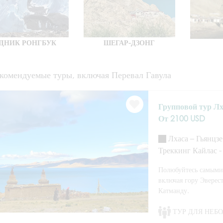
ДНИК РОНГБУК
ШЕГАР-ДЗОНГ
комендуемые туры, включая Перевал Гавула
Групповой тур Лх
От 2100 USD
Лхаса – Гьянцзе
Треккинг Кайлас -
Полюбуйтесь самыми
включая гору Эверест
Катманду.
ТУР ДЛЯ НЕБ