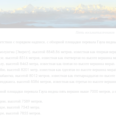
Пять восьмитысячников
ветствии с порядком надписи, с обзорной площадки перевала Гаула видн
олунгма (Эверест), высотой 8848,86 метров, известная как «первая вер
зе, высотой 8516 метров, известная как «четвертая по высоте вершина м
лу, высотой 8463 метра, известная как «пятая по высоте вершина мира».
йю, высотой 8201 метр, известная как «десятая по высоте вершина мира»
бангма, высотой 8012 метров, известная как «четырнадцатая по высоте
енджанга, высотой 8586 метров, известная как «третья по высоте вершин
рной площадки перевала Гаула видны пять вершин выше 7000 метров, а 
юн, высотой 7589 метров.
цзе, высотой 7543 метра.
зе, высотой 7855 метров.