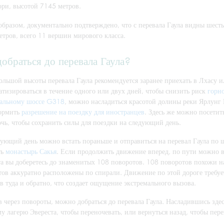
ри, высотой 7145 метров.
образом, документально подтверждено, что с перевала Гаула видны шес
етров, всего 11 вершин мирового класса.
добраться до перевала Гаула?
ольшой высоты перевала Гаула рекомендуется заранее приехать в Лхасу и
атизироваться в течение одного или двух дней, чтобы снизить риск
горн
альному шоссе G318
, можно насладиться красотой долины реки Ярлунг
ормить
разрешение на поездку для иностранцев
. Здесь же можно посети
очь, чтобы сохранить силы для поездки на следующий день.
дующий день можно встать пораньше и отправиться на перевал Гаула по 
ть
монастырь Сакья
. Если продолжить движение вперед, по пути можно вс
та вы доберетесь до знаменитых 108 поворотов. 108 поворотов похожи 
тов аккуратно расположены по спирали. Движение по этой дороге требу
в туда и обратно, что создает ощущение экстремального вызова.
в через повороты, можно добраться до перевала Гаула. Насладившись зд
у лагерю Эвереста, чтобы переночевать, или вернуться назад, чтобы пер