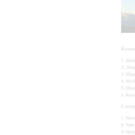
В соот
Джом
Лхоц
Мака
Чо-О
Шиша
Канч
С обзо
Чжоц
Чанг
Нупц