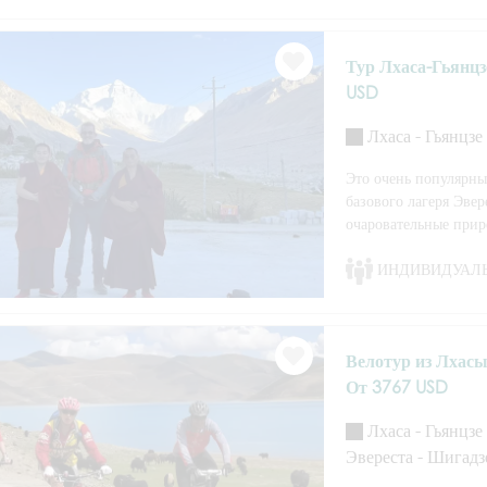
Тур Лхаса-Гьянцз
USD
Лхаса - Гьянцзе
Это очень популярны
базового лагеря Эве
очаровательные прир
ИНДИВИДУАЛ
Велотур из Лхасы
От 3767 USD
Лхаса - Гьянцзе
Эвереста - Шигадз