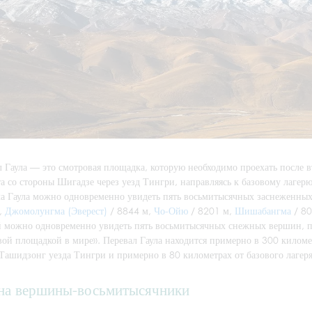
л Гаула — это смотровая площадка, которую необходимо проехать после
а со стороны Шигадзе через уезд Тингри, направляясь к базовому лагерю
ла Гаула можно одновременно увидеть пять восьмитысячных заснеженных
,
Джомолунгма (Эверест)
/ 8844 м,
Чо-Ойю
/ 8201 м,
Шишабангма
/ 80
й можно одновременно увидеть пять восьмитысячных снежных вершин, по
вой площадкой в мире». Перевал Гаула находится примерно в 300 киломе
Ташидзонг уезда Тингри и примерно в 80 километрах от базового лагеря
на вершины-восьмитысячники