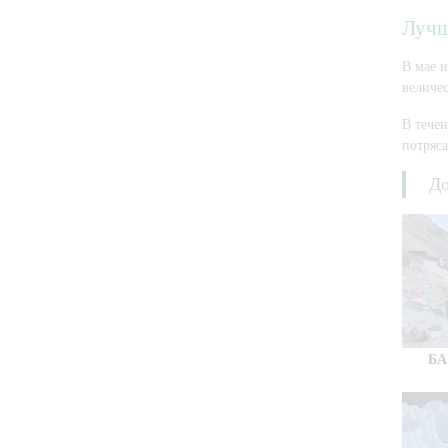
Лучш
В мае и
величе
В течен
потряс
До
БА