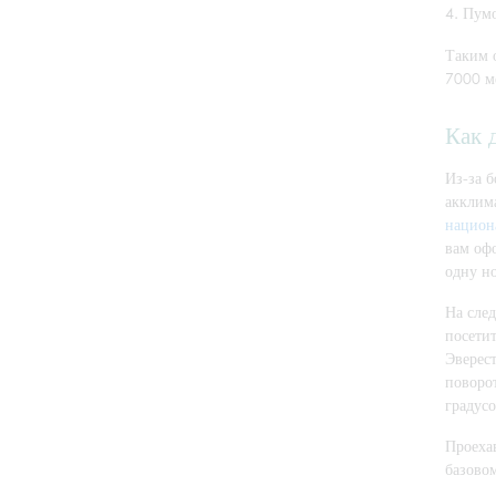
Пумо
Таким 
7000 м
Как 
Из-за б
акклим
национ
вам оф
одну н
На сле
посети
Эверес
поворо
градусо
Проеха
базовом