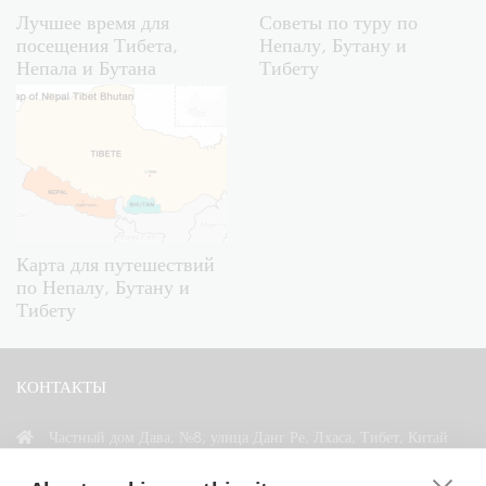
Лучшее время для
Советы по туру по
посещения Тибета,
Непалу, Бутану и
Непала и Бутана
Тибету
Карта для путешествий
по Непалу, Бутану и
Тибету
КОНТАКТЫ
Частный дом Дава, №8, улица Данг Ре, Лхаса, Тибет, Китай
+86 18583346229