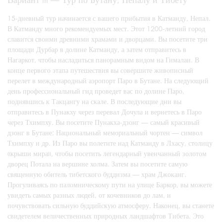
15-дневный тур начинается с вашего прибытия в Катманду, Непал.
В Катманду много рекомендуемых мест. Этот 1200-летний город
славится своими древними храмами и дворцами. Вы посетите три
площади Дурбар в долине Катманду, а затем отправитесь в
Нагаркот, чтобы насладиться панорамным видом на Гималаи. В
конце первого этапа путешествия вы совершите живописный
перелет в международный аэропорт Паро в Бутане. На следующий
день профессиональный гид проведет вас по долине Паро,
поднявшись к Такцангу на скале. В последующие дни вы
отправитесь в Пунакху через перевал Дочула и вернетесь в Паро
через Тхимпху. Вы посетите Пунакха-дзонг — самый красивый
дзонг в Бутане; Национальный мемориальный чортен — символ
Тхимпху и др. Из Паро вы полетите над Катманду в Лхасу, столицу
«крыши мира», чтобы посетить легендарный увенчанный золотом
дворец Потала на вершине холма. Затем вы посетите самую
священную обитель тибетского буддизма — храм Джоканг.
Прогуливаясь по паломническому пути на улице Баркор, вы можете
увидеть самых разных людей, от кочевников до лам, и
почувствовать сильную буддийскую атмосферу. Наконец, вы станете
свидетелем величественных природных ландшафтов Тибета. Это