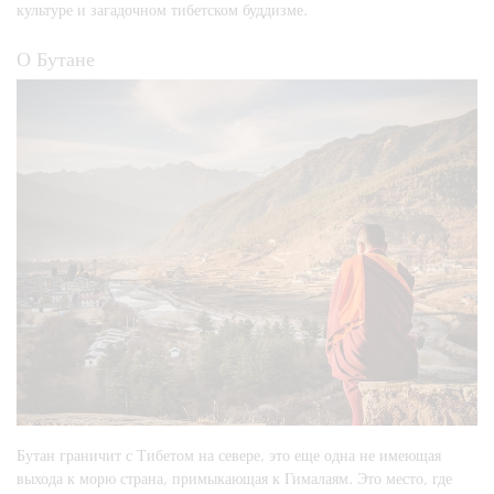
культуре и загадочном тибетском буддизме.
О Бутане
Бутан граничит с Тибетом на севере, это еще одна не имеющая
выхода к морю страна, примыкающая к Гималаям. Это место, где