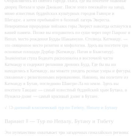
Отправляйтесь из святого города Лхаса, где вы посетите знаковые
дворец Потала и храм Джоканг. После этого поезжайте на запад,
мимо известных буддийских культурных городов Гьянцзе и
Шигадзе, а затем прибывайте в базовый лагерь Эвереста.
Невероятные природные пейзажи горы Эверест навсегда останутся в
вашей памяти. Позже вы отправитесь по суше через порт Гьиронг в
Непал, место рождения Будды Шакьямуни. Столица, Катманду, —
это священное место религии и мифологии. Здесь вы посетите три
основные площади Дурбар (Катманду, Патан и Бхактапур).
Знаменитая ступа Боднатх расположена в восточной части
Катманду и содержит реликвии древних Будд. Где бы вы ни
находились в Катманду, вы можете увидеть резные узоры и фигуры,
связанные с религиозными верованиями. Наконец, вы полетите из
Катманду в Бутан, последнюю Шангри-Ла на земле. Здесь вы
посетите Такцанг — самый известный буддийский храм Бутана, и
Пунакха-дзонг — самый красивый дзонг в Бутане.
√
13-дневный классический тур по Тибету, Непалу и Бутану
Вариант II — Тур по Непалу, Бутану и Тибету
Это путешествие охватывает три загадочных гималайских региона: