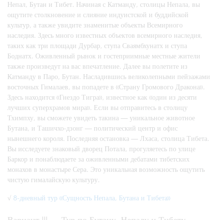
Непал, Бутан и Тибет. Начиная с Катманду, столицы Непала, вы
ощутите столкновение и слияние индуистской и буддийской
культур, а также увидите знаменитые объекты Всемирного
наследия. Здесь много известных объектов всемирного наследия,
таких как три площади Дурбар, ступа Сваямбхунатх и ступа
Боднатх. Оживленный рынок и гостеприимные местные жители
также произведут на вас впечатление. Далее вы полетите из
Катманду в Паро, Бутан. Насладившись великолепными пейзажами
восточных Гималаев, вы попадете в «Страну Громового Дракона».
Здесь находится «Гнездо Тигра», известное как «один из десяти
лучших суперхрамов мира». Если вы отправитесь в столицу
Тхимпху, вы сможете увидеть такина — уникальное животное
Бутана, и Ташичхо-дзонг — политический центр и офис
нынешнего короля. Последняя остановка — Лхаса, столица Тибета.
Вы исследуете знаковый дворец Потала, прогуляетесь по улице
Баркор и понаблюдаете за оживленными дебатами тибетских
монахов в монастыре Сера. Это уникальная возможность ощутить
чистую гималайскую культуру.
√
8-дневный тур «Сущность Непала, Бутана и Тибета»
Вариант III — Тур по Бутану, Непалу и Тибету