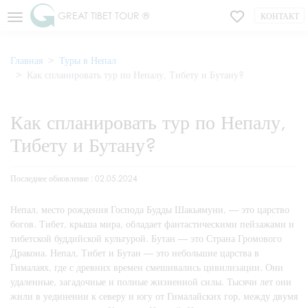
GREAT TIBET TOUR ®
КОНТАКТ
Главная
Туры в Непал
Как спланировать тур по Непалу, Тибету и Бутану?
Как спланировать тур по Непалу,
Тибету и Бутану?
Последнее обновление : 02.05.2024
Непал, место рождения Господа Будды Шакьямуни, — это царство
богов. Тибет, крыша мира, обладает фантастическими пейзажами и
тибетской буддийской культурой. Бутан — это Страна Громового
Дракона. Непал, Тибет и Бутан — это небольшие царства в
Гималаях, где с древних времен смешивались цивилизации. Они
удаленные, загадочные и полные жизненной силы. Тысячи лет они
жили в уединении к северу и югу от Гималайских гор, между двумя