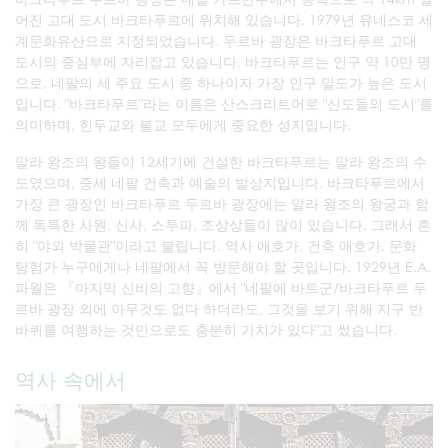
어진 고대 도시 바크타푸르에 위치해 있습니다. 1979년 유네스코 세
계문화유산으로 지정되었습니다. 두르바 광장은 바크타푸르 고대
도시의 중심부에 자리잡고 있습니다. 바크타푸르는 인구 약 10만 명
으로, 네팔의 세 주요 도시 중 하나이자 가장 인구 밀도가 높은 도시
입니다. "바크타푸르"라는 이름은 산스크리트어로 "신도들의 도시"를
의미하며, 힌두교와 불교 모두에게 중요한 성지입니다.
말라 왕조의 왕들이 12세기에 건설한 바크타푸르는 말라 왕조의 수
도였으며, 중세 네팔 건축과 예술의 발상지입니다. 바크타푸르에서
가장 큰 광장인 바크타푸르 두르바 광장에는 말라 왕조의 왕궁과 함
께 독특한 사원, 신사, 스투파, 조상상들이 많이 있습니다. 그래서 흔
히 "야외 박물관"이라고 불립니다. 역사 애호가, 건축 애호가, 문화
탐험가 누구에게나 네팔에서 꼭 방문해야 할 곳입니다. 1929년 E.A.
파월은 『마지막 신비의 고향』에서 "네팔에 바트군/바크타푸르 두
르바 광장 외에 아무것도 없다 하더라도, 그것을 보기 위해 지구 반
바퀴를 여행하는 것만으로도 충분히 가치가 있다"고 썼습니다.
역사 속에서