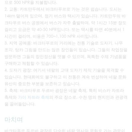
으로 500 NPR을 지불합니다.
교통: 카트만두에서 바크타푸르로 가는 것은 쉽습니다. 도시는
14km 떨어져 있으며, 정기 버스와 택시가 있습니다. 카트만두의 바
크타푸르 버스 공원에서 버스가 자주 출발하며, 약 1시간 15분 정도
걸리고 요금은 약 40-50 NPR입니다. 또는 택시를 타면 40분에서 1
시간이 걸리며, 비용은 700~1,100 NPR 사이입니다.
지역 공예품: 바크타푸르의 거리에는 전통 기술로 도자기, 나무
조각, 탕카 그림을 만드는 많은 장인들이 있습니다. 그들의 작업장을
방문하면 그들의 장인정신을 엿볼 수 있으며, 독특한 수제 기념품을
구매하고 체험할 수 있습니다.
도자기 광장: 여기서 네팔의 고대 도자기 제작 기술을 목격할 수
있습니다. 현대화에도 불구하고 이 전통은 계속 번성하며 네팔 문화
유산의 중요한 부분을 보존하고 있습니다.
축제: 바크타푸르 두르바 광장은 네팔 축제, 특히 비스카 자트라
축제와
가이 자트라 축제
의 주요 장소로, 수천 명의 현지인과 관광객
을 끌어들입니다.
마치며
바크타푸르 두르바 광장은 단순히 네팔 역사와 문화로 가는 관문이