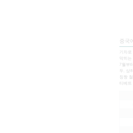
중국
기차로
막히는 
7월부터
두, 상
칭짱 철
티베트