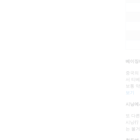
베이징
중국의 
서 티베
보통 약
보기
시닝에
또 다른
시닝行 
는 볼거