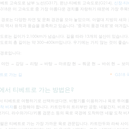
베트 고속도로 남부 노선(G317), 윈난-티베트 고속도로(G214),
신장-티
G318은 이 고속도로 중 가장 아름다운 경치를 자랑하기 때문에 가장 주
 경로는 다양한 자연 및 문화 경관을 모아 놓았으며, 아열대 지방의 새
의 역사 유적과 풍습을 응축하고 있습니다. "중국의 풍경 대로"로 여겨집
도로는 길이가 2,100km가 넘습니다. 길을 따라 13개의 설산이 있습니다.
도로의 총 길이는 약 300~400km입니다. 우기에는 가지 않는 것이 좋습
 경로입니다:
 야안 → 강딩 → 리탕 → 바탕 → 마르캄 현 → 쭤궁 현 → 바쉬 현 → 보미
트로 가는 길
G318 
에서 티베트로 가는 방법은?
서 티베트로 여행하기로 선택하셨다면, 비행기를 이용하거나 육로 투어를
착 비자
를 신청해야 합니다. 카트만두의 트리부반 공항, 네팔간지, 비르
당가디, 라수와가디/키롱 검문소 등의 육로 국경에 도착하면 네팔 도착 비
팔은 티베트로 가는 가장 가까운 육로 관문입니다. 카트만두와 라싸 사이의 