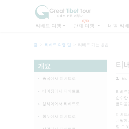
티베트 여행
단체 여행
네팔-티베
홈
티베트 여행 팁
티베트 가는 방법
티
개요
중국에서 티베트로
Eric
베이징에서 티베트로
티베트는
순수한 
상하이에서 티베트로
름다움을
티베트로
청두에서 티베트로
네팔에
할 수 
샤먼에서 티베트로