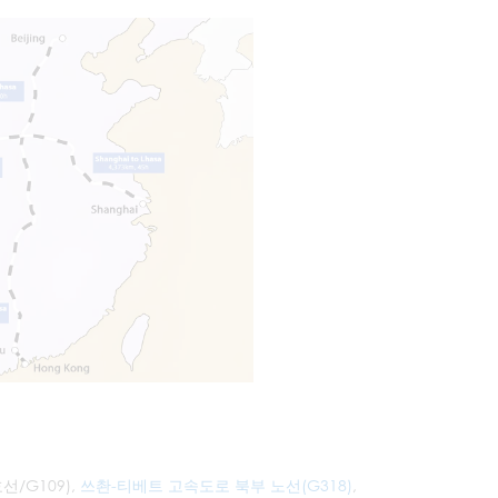
/G109),
쓰촨-티베트 고속도로 북부 노선(G318)
,