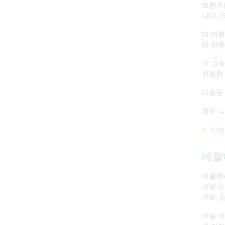
쓰촨-티
니다. 
이 여행
러 민족
이 고속
위험한 
다음은
청두 →
티베
네팔
네팔에
네팔 도
가르, 
사실 네