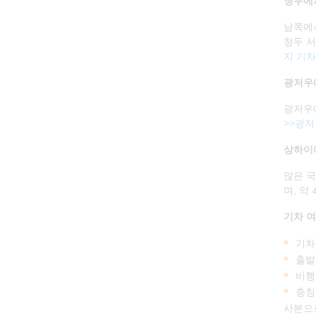
청두에
남쪽에서
청두 서
지 기차
광저우
광저우에
>>광
상하이
많은 국
며, 약
기차 여
기차
출발
비행
충칭
사본으