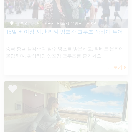
베이징 - 시안 - 라싸 - 양쯔강 유람선 - 상하이
15일 베이징 시안 라싸 양쯔강 크루즈 상하이 투어
중국 황금 삼각주의 필수 명소를 방문하고, 티베트 문화에
몰입하며, 환상적인 양쯔강 크루즈를 즐기세요.
더 보기