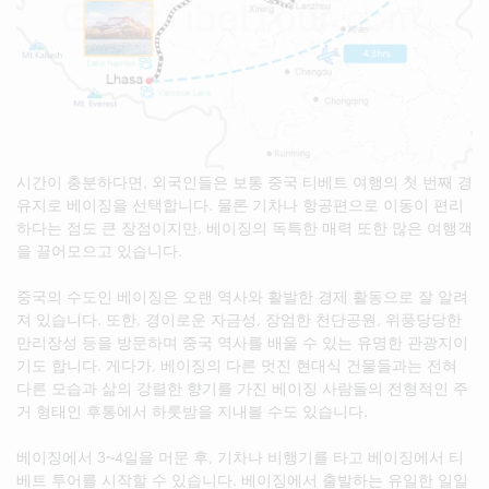
시간이 충분하다면, 외국인들은 보통 중국 티베트 여행의 첫 번째 경
유지로 베이징을 선택합니다. 물론 기차나 항공편으로 이동이 편리
하다는 점도 큰 장점이지만, 베이징의 독특한 매력 또한 많은 여행객
을 끌어모으고 있습니다.
중국의 수도인 베이징은 오랜 역사와 활발한 경제 활동으로 잘 알려
져 있습니다. 또한, 경이로운 자금성, 장엄한 천단공원, 위풍당당한
만리장성 등을 방문하며 중국 역사를 배울 수 있는 유명한 관광지이
기도 합니다. 게다가, 베이징의 다른 멋진 현대식 건물들과는 전혀
다른 모습과 삶의 강렬한 향기를 가진 베이징 사람들의 전형적인 주
거 형태인 후통에서 하룻밤을 지내볼 수도 있습니다.
베이징에서 3~4일을 머문 후, 기차나 비행기를 타고 베이징에서 티
베트 투어를 시작할 수 있습니다. 베이징에서 출발하는 유일한 일일