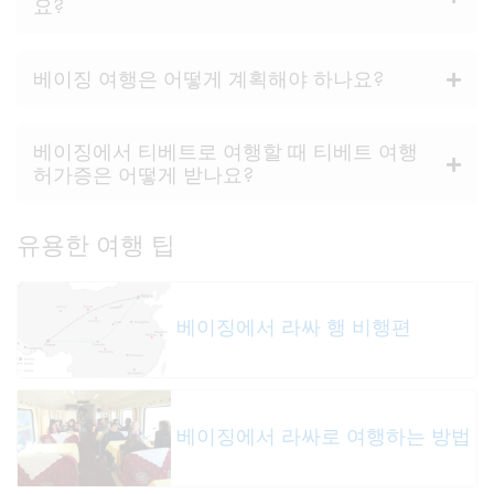
요?
베이징 여행은 어떻게 계획해야 하나요?
베이징에서 티베트로 여행할 때 티베트 여행
허가증은 어떻게 받나요?
유용한 여행 팁
베이징에서 라싸 행 비행편
베이징에서 라싸로 여행하는 방법