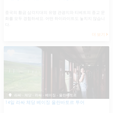
중국의 황금 삼각지대의 유명 관광지와 티베트의 종교 문
화를 모두 경험하세요. 어떤 하이라이트도 놓치지 않습니
다.
더 보기
라싸 - 체당 - 라싸 - 베이징 - 울란바토르
14일 라싸 체당 베이징 울란바토르 투어