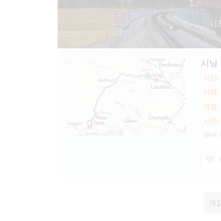
시닝
기간:
가격:
여정:
시즌:
투어 
개