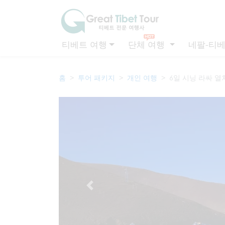
티베트 여행
단체 여행
네팔-티베
홈
투어 패키지
개인 여행
6일 시닝 라싸 열