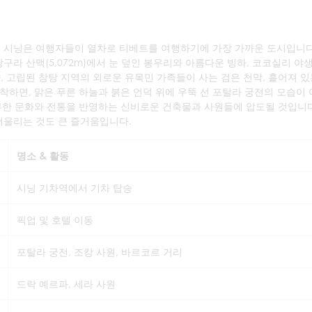
 시닝은 여행자들이 열차로 티베트를 여행하기에 가장 가까운 도시입니다
구라 산맥(5,072m)에서 눈 덮인 봉우리와 아름다운 빙하, 코코실리 야
 고립된 창탕 지역의 외로운 유목민 가족들이 사는 검은 천막, 흩어져 있
착하면, 맑은 푸른 하늘과 붉은 언덕 위에 우뚝 선 포탈라 궁전의 모습이
풍부한 문화와 전통을 반영하는 신비로운 건축물과 사원들에 압도될 것입니다
어울리는 것도 큰 즐거움입니다.
명소 & 활동
시닝 기차역에서 기차 탑승
픽업 및 호텔 이동
포탈라 궁전, 조캉 사원, 바르코르 거리
드락 예르파, 세라 사원