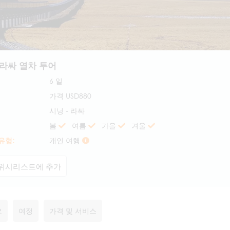
 라싸 열차 투어
6 일
가격
USD880
시닝 - 라싸
봄
여름
가을
겨울
유형:
개인 여행
위시리스트에 추가
요
여정
가격 및 서비스