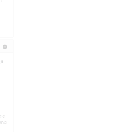
n
di
ale
 una