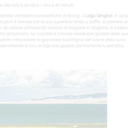
 del volo è di circa 1 ora e 40 minuti.
 famose attrazioni panoramiche di Xining - il
Lago Qinghai
. In qu
nghai è famoso per la sua superficie simile a zaffiro, la prateria si
Le vedute pittoresche variano di stagione in stagione, e il peri
state all'autunno. La crociera è il modo ideale per godere della su
potrete intravedere la grandiosa Montagna del Sole e della Luna
, pernotterete in riva al lago per godere del tramonto e dell'alba