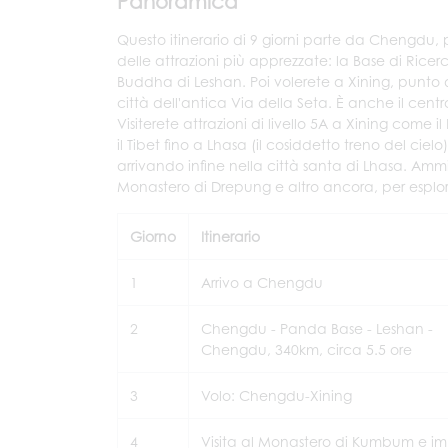
Panoramica
Questo itinerario di 9 giorni parte da Chengdu, p
delle attrazioni più apprezzate: la Base di Ric
Buddha di Leshan. Poi volerete a Xining, punto d
città dell'antica Via della Seta. È anche il centr
Visiterete attrazioni di livello 5A a Xining come
il Tibet fino a Lhasa (il cosiddetto treno del cie
arrivando infine nella città santa di Lhasa. Ammi
Monastero di Drepung e altro ancora, per esplora
Giorno
Itinerario
1
Arrivo a Chengdu
2
Chengdu - Panda Base - Leshan -
Chengdu, 340km, circa 5.5 ore
3
Volo: Chengdu-Xining
4
Visita al Monastero di Kumbum e i