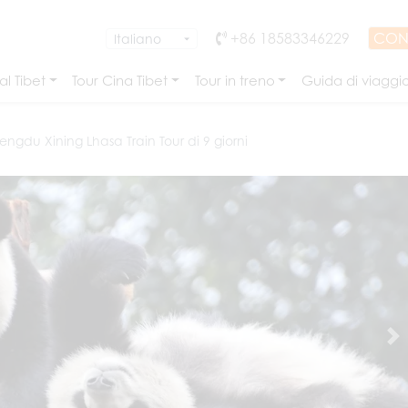
+86 18583346229
CON
l Tibet
Tour Cina Tibet
Tour in treno
Guida di viaggi
ngdu Xining Lhasa Train Tour di 9 giorni