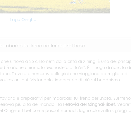
Lago Qinghai
e imbarco sul treno notturno per Lhasa
che si trova a 25 chilometri dalla città di Xining. È uno dei princip
 è anche chiamato "Monastero di Ta'er". È il luogo di nascita di
ano. Troverete numerosi pellegrini che viaggiano da migliaia di
rostrazioni qui. Visitandolo, imparerete di più sul buddhismo
roviaria e preparativi per imbarcarsi sul treno per Lhasa. Sul treno
errovia più alta del mondo - la
Ferrovia del Qinghai-Tibet
. Vedrete
l Qinghai-Tibet come pascoli nomadi, laghi color zaffiro, greggi d