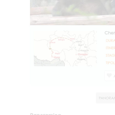
Chen
DURA
ITINE
STAG
TIPO
PANORA