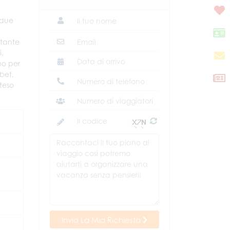
 due
rtante
i.
no per
ibet,
steso
Invia La Mia Richiesta