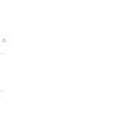
ali
,
 il
i