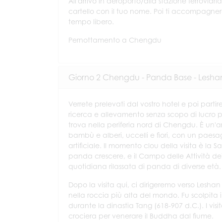
All'arrivo in aeroporto/alla stazione ferroviar
cartello con il tuo nome. Poi ti accompagnera
tempo libero.
Pernottamento a Chengdu
Giorno 2 Chengdu - Panda Base - Leshan
Verrete prelevati dal vostro hotel e poi partir
ricerca e allevamento senza scopo di lucro p
trova nella periferia nord di Chengdu. È un'a
bambù e alberi, uccelli e fiori, con un paes
artificiale. Il momento clou della visita è la 
panda crescere, e il Campo delle Attività dei
quotidiana rilassata di panda di diverse età.
Dopo la visita qui, ci dirigeremo verso Leshan p
nella roccia più alta del mondo. Fu scolpita
durante la dinastia Tang (618-907 d.C.). I vi
crociera per venerare il Buddha dal fiume.