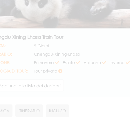
gdu Xining Lhasa Train Tour
TA:
9 Giorni
RARIO:
Chengdu-Xining-Lhasa
IONE:
Primavera
Estate
Autunno
Inverno
LOGIA DI TOUR:
Tour privato
Aggiungi alla lista dei desideri
MICA
ITINERARIO
INCLUSO