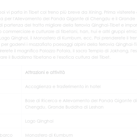
oi vi porta in Tibet col treno più breve da Xining. Prima visiterete
erca per l'Allevamento del Panda Gigante di Chengdu e il Grande
i partenza del tratto migliore della ferrovia Qinghai-Tibet e impo
o commerciale e culturale di tibetani, han, hui e altri gruppi etnic
 il Lago Qinghai, il Monastero di Kumbum, ecc. Poi prenderete il tre
lo) per godervi i mozzafiato paesaggi alpini della ferrovia Qinghai-T
rerete il magnifico Palazzo Potala, il sacro Tempio di Jokhang, l'e
re il Buddismo tibetano e l'esotica cultura del Tibet.
Attrazioni e attività
Accoglienza e trasferimento in hotel
Base di Ricerca e Allevamento del Panda Gigante di
Chengdu, Grande Buddha di Leshan
Lago Qinghai
mbarco
Monastero di Kumbum