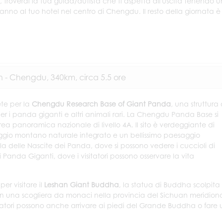
ia, troverai la tua guida/autista che ti aspetta all'uscita tenendo u
nno al tuo hotel nel centro di Chengdu. Il resto della giornata è
 - Chengdu, 340km, circa 5.5 ore
ete per la
Chengdu Research Base of Giant Panda
, una struttura 
er i panda giganti e altri animali rari. La Chengdu Panda Base si
rea panoramica nazionale di livello 4A. Il sito è verdeggiante di
aggio montano naturale integrato e un bellissimo paesaggio
Sala delle Nascite dei Panda, dove si possono vedere i cuccioli di
 Panda Giganti, dove i visitatori possono osservare la vita
er visitare il
Leshan Giant Buddha
, la statua di Buddha scolpita
 in una scogliera da monaci nella provincia del Sichuan meridion
sitatori possono anche arrivare ai piedi del Grande Buddha o fare