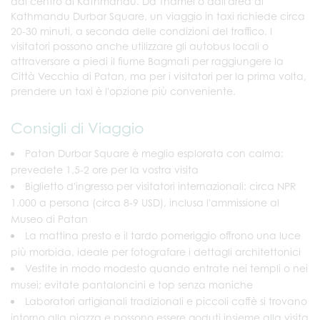
dal centro di Kathmandu. Da Thamel o dall'area di
Kathmandu Durbar Square, un viaggio in taxi richiede circa
20-30 minuti, a seconda delle condizioni del traffico. I
visitatori possono anche utilizzare gli autobus locali o
attraversare a piedi il fiume Bagmati per raggiungere la
Città Vecchia di Patan, ma per i visitatori per la prima volta,
prendere un taxi è l'opzione più conveniente.
Consigli di Viaggio
Patan Durbar Square è meglio esplorata con calma;
prevedete 1,5-2 ore per la vostra visita
Biglietto d'ingresso per visitatori internazionali: circa NPR
1.000 a persona (circa 8-9 USD), inclusa l'ammissione al
Museo di Patan
La mattina presto e il tardo pomeriggio offrono una luce
più morbida, ideale per fotografare i dettagli architettonici
Vestite in modo modesto quando entrate nei templi o nei
musei; evitate pantaloncini e top senza maniche
Laboratori artigianali tradizionali e piccoli caffè si trovano
intorno alla piazza e possono essere goduti insieme alla visita