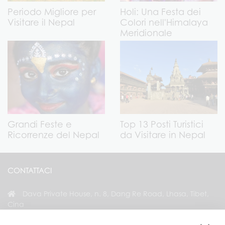
Periodo Migliore per
Holi: Una Festa dei
Visitare il Nepal
Colori nell'Himalaya
Meridionale
Grandi Feste e
Top 13 Posti Turistici
Ricorrenze del Nepal
da Visitare in Nepal
CONTATTACI
Dava Private House, n. 8, Dang Re Road, Lhasa, Tibet,
Cina
+86 18583346229