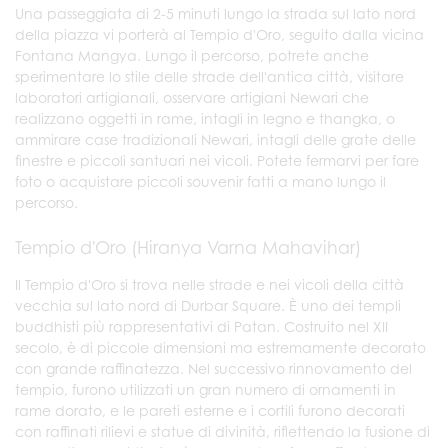
Una passeggiata di 2-5 minuti lungo la strada sul lato nord
della piazza vi porterà al Tempio d'Oro, seguito dalla vicina
Fontana Mangya. Lungo il percorso, potrete anche
sperimentare lo stile delle strade dell'antica città, visitare
laboratori artigianali, osservare artigiani Newari che
realizzano oggetti in rame, intagli in legno e thangka, o
ammirare case tradizionali Newari, intagli delle grate delle
finestre e piccoli santuari nei vicoli. Potete fermarvi per fare
foto o acquistare piccoli souvenir fatti a mano lungo il
percorso.
Tempio d'Oro (Hiranya Varna Mahavihar)
Il Tempio d'Oro si trova nelle strade e nei vicoli della città
vecchia sul lato nord di Durbar Square. È uno dei templi
buddhisti più rappresentativi di Patan. Costruito nel XII
secolo, è di piccole dimensioni ma estremamente decorato
con grande raffinatezza. Nel successivo rinnovamento del
tempio, furono utilizzati un gran numero di ornamenti in
rame dorato, e le pareti esterne e i cortili furono decorati
con raffinati rilievi e statue di divinità, riflettendo la fusione di