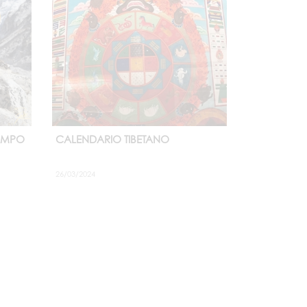
CAMPO
CALENDARIO TIBETANO
26/03/2024