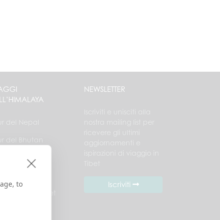
AGGI
NEWSLETTER
LL’HIMALAYA
Iscriviti e unisciti alla
ur del Nepal
nostra mailing list per
ricevere gli ultimi
ur del Bhutan
aggiornamenti e
ispirazioni di viaggio in
ur Nepal Tibet
Tibet
ur Bhutan Tibet
age, to
Iscriviti
utan Nepal Tibet
llegrinaggio al