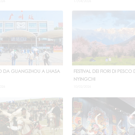
026
17/04/2026
O DA GUANGZHOU A LHASA
FESTIVAL DEI FIORI DI PESCO 
NYINGCHI
026
10/02/2026