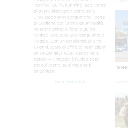
21/07/2
Pechino, Guilin, Kunming, ecc. Penso
di aver visitato gran parte della
Cina. Dopo aver completato il corso
di Gestione del Turismo all'università,
ho scelto prima di fare la guida
turistica. Ora sono una consulente di
viaggio. Con un'esperienza di oltre
10 anni, spero di offrire ai nostri clienti
un GREAT TIBET TOUR. Credo nelle
parole --- Il viaggio è l'unica cosa
per cui spendi soldi ma che ti
TREN
arricchisce.
Invia feedback
06/04/2