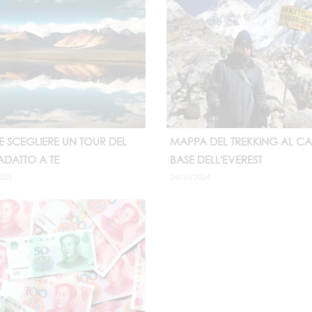
 SCEGLIERE UN TOUR DEL
MAPPA DEL TREKKING AL 
 ADATTO A TE
BASE DELL'EVEREST
025
24/10/2024