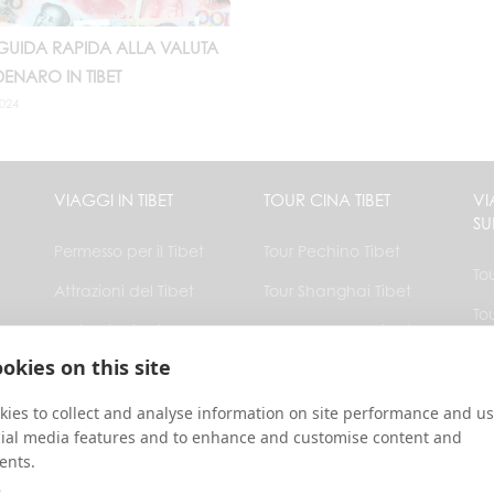
GUIDA RAPIDA ALLA VALUTA
DENARO IN TIBET
024
VIAGGI IN TIBET
TOUR CINA TIBET
VI
SU
Permesso per il Tibet
Tour Pechino Tibet
To
Attrazioni del Tibet
Tour Shanghai Tibet
To
Meteo in Tibet
Tour Chengdu Tibet
To
okies on this site
Hotel in Tibet
Tour Xi’an Tibet
To
FAQ
Tour Xining Tibet
ies to collect and analyse information on site performance and us
Bh
cial media features and to enhance and customise content and
Mappa del Tibet
Tour Yunnan Tibet
ents.
Pe
e