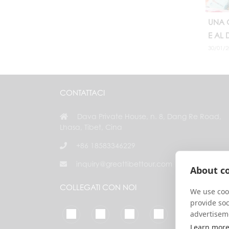
UNA 
E AL 
30/01/2
CONTATTACI
Dava Private House, n. 8, Dang Re Road,
Lhasa, Tibet, Cina
+86 18583346229
inquiry@greattibettour.com
About co
COLLEGATI CON NOI
We use cook
provide so
advertisem
Learn mor