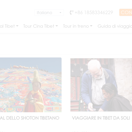
+86 18583346229
CON
l Tibet
Tour Cina Tibet
Tour in treno
Guida di viaggi
VAL DELLO SHOTON TIBETANO
VIAGGIARE IN TIBET DA SOLI