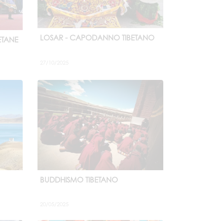
LOSAR - CAPODANNO TIBETANO
ETANE
27/10/2025
BUDDHISMO TIBETANO
20/05/2025