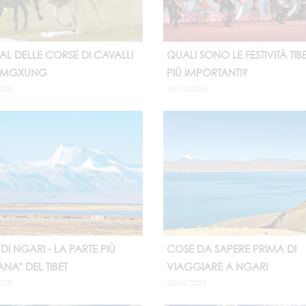
VAL DELLE CORSE DI CAVALLI
QUALI SONO LE FESTIVITÀ TIB
AMGXUNG
PIÙ IMPORTANTI?
025
19/11/2025
I DI NGARI - LA PARTE PIÙ
COSE DA SAPERE PRIMA DI
TANA" DEL TIBET
VIAGGIARE A NGARI
025
30/05/2025