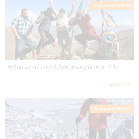
เริ่มต้นจาก USD3939
ทัวร์เอเวอเรสต์และงารีเส้นทางนอกลู่นอกทาง 19 วัน
ดูเพิ่มเติม
เริ่มต้นจาก USD1823