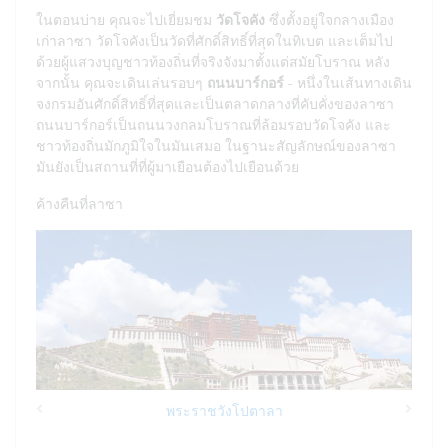
ในตอนบ่าย คุณจะไปเยี่ยมชม
วัดโจคัง
ซึ่งตั้งอยู่ใจกลางเมือง
เก่าลาซา วัดโจคังเป็นวัดที่ศักดิ์สิทธิ์ที่สุดในทิเบต และเต็มไป
ด้วยผู้แสวงบุญชาวท้องถิ่นที่จริงจังมาตั้งแต่สมัยโบราณ หลัง
จากนั้น คุณจะเดินเล่นรอบๆ
ถนนบาร์กอร์
- หนึ่งในเส้นทางเดิน
จงกรมอันศักดิ์สิทธิ์ที่สุดและเป็นตลาดกลางที่คับคั่งของลาซา
ถนนบาร์กอร์เป็นถนนวงกลมโบราณที่ล้อมรอบวัดโจคัง และ
ชาวท้องถิ่นมักภูมิใจในมันเสมอ ในฐานะสัญลักษณ์ของลาซา
มันยังเป็นสถานที่ที่ผู้มาเยือนต้องไปเยือนด้วย
ค้างคืนที่ลาซา
พระราชวังโปตาลา
Previous
Next