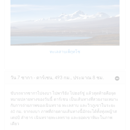
ทะเลสาบเพ็กุทโซ
วัน 7 ซากา - ดาร์เชน, 493 กม., ประมาณ 8 ชม.
ขับรถจากซากาไปจงบา ไปพาริยัง ไปฮอร์ชู่ แล้วสุดท้ายคือจุด
หมายปลายทางของวันนี้ ดาร์เชน เป็นเส้นทางที่สวยงามเหมาะ
กับการถ่ายภาพของเนินทราย ทะเลสาบ และวิวภูเขาในระยะ
60 กม. จากจงบา ภาพที่ถ่ายตามเส้นทางนี้มักจะได้ทั้งทุ่งหญ้าส
เตปป์ ลำธาร เนินทรายทะเลทราย และยอดเขาหิมะในภาพ
เดียว