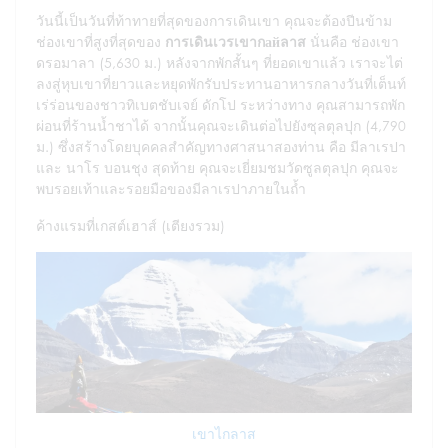
วันนี้เป็นวันที่ท้าทายที่สุดของการเดินเขา คุณจะต้องปีนข้าม
ช่องเขาที่สูงที่สุดของ
การเดินเวรเขากайลาส
นั่นคือ ช่องเขา
ดรอมาลา (5,630 ม.) หลังจากพักสั้นๆ ที่ยอดเขาแล้ว เราจะไต่
ลงสู่หุบเขาที่ยาวและหยุดพักรับประทานอาหารกลางวันที่เต็นท์
เร่ร่อนของชาวทิเบตชับเจย์ ดักโป ระหว่างทาง คุณสามารถพัก
ผ่อนที่ร้านน้ำชาได้ จากนั้นคุณจะเดินต่อไปยังซุลตุลปุก (4,790
ม.) ซึ่งสร้างโดยบุคคลสำคัญทางศาสนาสองท่าน คือ มีลาเรปา
และ นาโร บอนชุง สุดท้าย คุณจะเยี่ยมชมวัดซูลตุลปุก คุณจะ
พบรอยเท้าและรอยมือของมีลาเรปาภายในถ้ำ
ค้างแรมที่เกสต์เฮาส์ (เตียงรวม)
เขาไกลาส