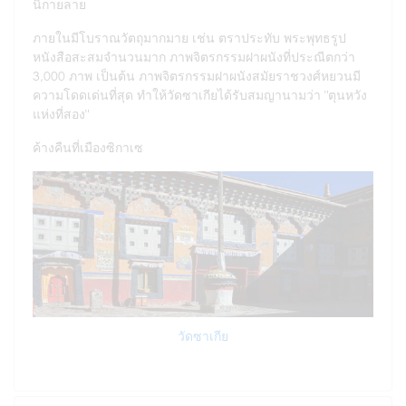
นิกายลาย
ภายในมีโบราณวัตถุมากมาย เช่น ตราประทับ พระพุทธรูป
หนังสือสะสมจำนวนมาก ภาพจิตรกรรมฝาผนังที่ประณีตกว่า
3,000 ภาพ เป็นต้น ภาพจิตรกรรมฝาผนังสมัยราชวงศ์หยวนมี
ความโดดเด่นที่สุด ทำให้วัดซาเกียได้รับสมญานามว่า "ตุนหวัง
แห่งที่สอง"
ค้างคืนที่เมืองซิกาเซ
วัดซาเกีย