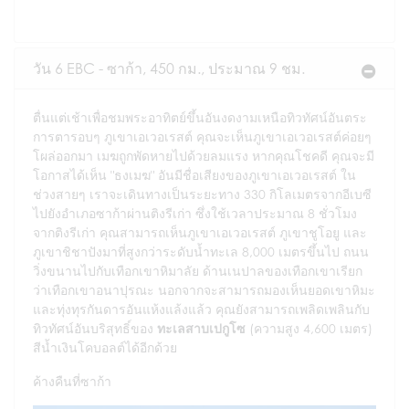
วัน 6 EBC - ซาก้า, 450 กม., ประมาณ 9 ชม.
ตื่นแต่เช้าเพื่อชมพระอาทิตย์ขึ้นอันงดงามเหนือทิวทัศน์อันตระ
การตารอบๆ ภูเขาเอเวอเรสต์ คุณจะเห็นภูเขาเอเวอเรสต์ค่อยๆ
โผล่ออกมา เมฆถูกพัดหายไปด้วยลมแรง หากคุณโชคดี คุณจะมี
โอกาสได้เห็น "ธงเมฆ" อันมีชื่อเสียงของภูเขาเอเวอเรสต์ ใน
ช่วงสายๆ เราจะเดินทางเป็นระยะทาง 330 กิโลเมตรจากอีเบซี
ไปยังอำเภอซาก้าผ่านติงรีเก่า ซึ่งใช้เวลาประมาณ 8 ชั่วโมง
จากติงรีเก่า คุณสามารถเห็นภูเขาเอเวอเรสต์ ภูเขาชูโอยู และ
ภูเขาชิชาปังมาที่สูงกว่าระดับน้ำทะเล 8,000 เมตรขึ้นไป ถนน
วิ่งขนานไปกับเทือกเขาหิมาลัย ด้านเนปาลของเทือกเขาเรียก
ว่าเทือกเขาอนาปุรณะ นอกจากจะสามารถมองเห็นยอดเขาหิมะ
และทุ่งทุรกันดารอันแห้งแล้งแล้ว คุณยังสามารถเพลิดเพลินกับ
ทิวทัศน์อันบริสุทธิ์ของ
ทะเลสาบเปกูโซ
(ความสูง 4,600 เมตร)
สีน้ำเงินโคบอลต์ได้อีกด้วย
ค้างคืนที่ซาก้า