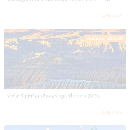
ดูเพิ่มเติม
เริ่มต้นจาก USD4020
ทัวร์งารีลูปพร้อมเดินคอร่าภูเขาไกรลาส 20 วัน
ดูเพิ่มเติม