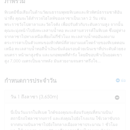
ภาพรวม
ทิเบตมีชื่อเสียงในด้านวัฒนธรรมพุทธทิเบตและทิวทัศน์ธรรมชาติอัน
น่าทึ่ง คุณจะได้สำรวจไฮไลท์ของลาซาเป็นเวลา 2 วัน เช่น
พระราชวังโปตาลาและวัดโจคัง เพื่อปรับตัวกับระดับความสูง จากนั้น
คุณจะมุ่งหน้าไปยังทะเลสาบน้ำทอ ทะเลสาบสวรรค์ในทิเบต ซึ่งอยู่ห่าง
จากลาซาไปทางเหนือเพียงไม่กี่ชั่วโมง ทะเลสาบน้ำทออันงดงาม
ตระการตาเป็นตัวแทนของทิวทัศน์ที่สวยงามแต่โหดร้ายของทิเบตตอน
เหนือ ทะเลสาบน้ำทอสีน้ำเงินเข้มล้อมรอบด้วยเนินเขาที่ประดับด้วยธง
มนตรา หน้าผาสูงชัน และนกอพยพที่ทำรัง โดยมีขอบฟ้าเป็นยอดเขา
สูง 7,000 เมตรเป็นฉากหลัง มันสวยงามจนตราตรึงใจ...
กำหนดการประจำวัน
ย่อ
วัน 1 ถึงลาซา (3,650m)
นี่เป็นวันแรกในทิเบต ไกด์ของคุณจะต้อนรับคุณที่สนามบิน/
สถานีรถไฟลาซากงการ์ และส่งคุณไปยังโรงแรม ใช้เวลาขับรถ
จากสนามบินลาซาไปยังใจกลางเมืองลาซาประมาณ 1 ชั่วโมง