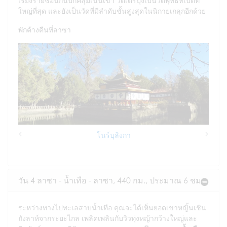
เรียงรายซ้อนกันปกคลุมเนินเขา วัดเดรปุงเป็นวัดพุทธทิเบตที่
ใหญ่ที่สุด และยังเป็นวัดที่มีลำดับชั้นสูงสุดในนิกายเกลุกอีกด้วย
พักค้างคืนที่ลาซา
โนร์บุลิงกา
Previous
Next
วัน 4 ลาซา - น้ำเทือ - ลาซา, 440 กม., ประมาณ 6 ชม.
ระหว่างทางไปทะเลสาบน้ำเทือ คุณจะได้เห็นยอดเขาหญิ้นเชิน
ถังลาห์จากระยะไกล เพลิดเพลินกับวิวทุ่งหญ้ากว้างใหญ่และ