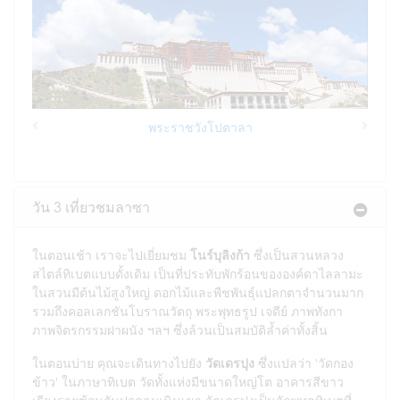
พระราชวังโปตาลา
Previous
Next
วัน 3 เที่ยวชมลาซา
ในตอนเช้า เราจะไปเยี่ยมชม
โนร์บุลิงก้า
ซึ่งเป็นสวนหลวง
สไตล์ทิเบตแบบดั้งเดิม เป็นที่ประทับพักร้อนขององค์ดาไลลามะ
ในสวนมีต้นไม้สูงใหญ่ ดอกไม้และพืชพันธุ์แปลกตาจำนวนมาก
รวมถึงคอลเลกชันโบราณวัตถุ พระพุทธรูป เจดีย์ ภาพทังกา
ภาพจิตรกรรมฝาผนัง ฯลฯ ซึ่งล้วนเป็นสมบัติล้ำค่าทั้งสิ้น
ในตอนบ่าย คุณจะเดินทางไปยัง
วัดเดรปุง
ซึ่งแปลว่า 'วัดกอง
ข้าว' ในภาษาทิเบต วัดทั้งแห่งมีขนาดใหญ่โต อาคารสีขาว