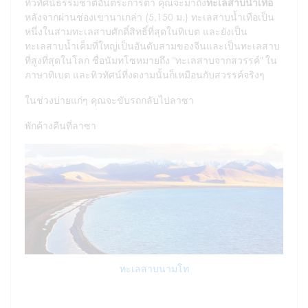
ทิวทัศน์ธรรมชาติอันตระการตา คุณจะมาถึง
ทะเลสาบน้ำเทือ
หลังจากผ่านช่องเขานาเกล่า (5,150 ม.) ทะเลสาบน้ำเทือเป็น
หนึ่งในสามทะเลสาบศักดิ์สิทธิ์ที่สุดในทิเบต และยังเป็น
ทะเลสาบน้ำเค็มที่ใหญ่เป็นอันดับสามของจีนและเป็นทะเลสาบ
ที่สูงที่สุดในโลก ชื่อนัมทโซหมายถึง "ทะเลสาบจากสวรรค์" ใน
ภาษาทิเบต และทิวทัศน์ที่งดงามนั้นก็เหมือนกับสวรรค์จริงๆ
ในช่วงบ่ายแก่ๆ คุณจะขับรถกลับไปลาซา
พักค้างคืนที่ลาซา
ทะเลสาบนามโท