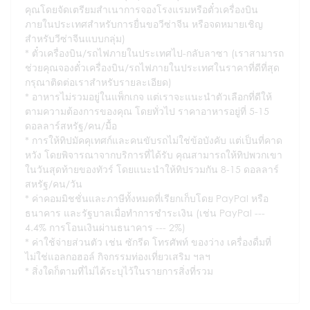
คุณโดยจัดเตรียมสำเนาการจองโรงแรมหรือตั๋วเครื่องบิน
ภายในประเทศสำหรับการยื่นขอวีซ่าจีน หรือจดหมายเชิญ
สำหรับวีซ่าจีนแบบกลุ่ม)
ตั๋วเครื่องบิน/รถไฟภายในประเทศไป-กลับลาซา (เราสามารถ
ช่วยคุณจองตั๋วเครื่องบิน/รถไฟภายในประเทศในราคาที่ดีที่สุด
กรุณาติดต่อเราสำหรับรายละเอียด)
อาหารไม่รวมอยู่ในแพ็กเกจ แต่เราจะแนะนำตัวเลือกที่ดีให้
ตามความต้องการของคุณ โดยทั่วไป ราคาอาหารอยู่ที่ 5-15
ดอลลาร์สหรัฐ/คน/มื้อ
การให้ทิปมัคคุเทศก์และคนขับรถไม่ใช่ข้อบังคับ แต่เป็นที่คาด
หวัง โดยพิจารณาจากบริการที่ได้รับ คุณสามารถให้ทิปพวกเขา
ในวันสุดท้ายของทัวร์ โดยแนะนำให้ทิปรวมกัน 8-15 ดอลลาร์
สหรัฐ/คน/วัน
ค่าคอมมิชชั่นและภาษีทั้งหมดที่เรียกเก็บโดย PayPal หรือ
ธนาคาร และรัฐบาลเมื่อทำการชำระเงิน (เช่น PayPal ---
4.4% การโอนเงินผ่านธนาคาร --- 2%)
ค่าใช้จ่ายส่วนตัว เช่น ซักรีด โทรศัพท์ ของว่าง เครื่องดื่มที่
ไม่ใช่แอลกอฮอล์ กิจกรรมท่องเที่ยวเสริม ฯลฯ
สิ่งใดก็ตามที่ไม่ได้ระบุไว้ในรายการสิ่งที่รวม