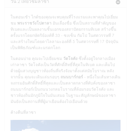
วัน 2 เที่ยวชมลาซา
ในตอนเช้า ไกด์ของคุณจะพบคุณที่โรงแรมและพาคุณไปเยี่ยม
ชม
พระราชวังโปตาลา
อันเลื่องชื่อ ซึ่งเป็นสถานที่สำคัญของ
ทิเบตและเป็นผลงานชิ้นเอกของสถาปัตยกรรมทิเบต สร้างขึ้น
ครั้งแรกโดยกษัตริย์องค์ที่ 33 - ซงเซ็น กัมโป ในศตวรรษที่ 7
และสร้างใหม่โดยดาไลลามะองค์ที่ 5 ในศตวรรษที่ 17 ปัจจุบัน
เป็นพิพิธภัณฑ์และมรดกโลก
ในตอนบ่าย คุณจะไปเยี่ยมชม
วัดโจคัง
ซึ่งตั้งอยู่ใจกลางเมือง
เก่าลาซา วัดโจคังเป็นวัดที่ศักดิ์สิทธิ์ที่สุดในทิเบต และเต็มไป
ด้วยผู้แสวงบุญชาวท้องถิ่นที่จริงจังมาตั้งแต่สมัยโบราณ หลัง
จากนั้น คุณจะเดินเล่นรอบๆ
ถนนบาร์กอร์
- หนึ่งในเส้นทางเดิน
จงกรมอันศักดิ์สิทธิ์ที่สุดและเป็นตลาดกลางที่คับคั่งของลาซา
ถนนบาร์กอร์เป็นถนนวงกลมโบราณที่ล้อมรอบวัดโจคัง และ
ชาวท้องถิ่นมักภูมิใจในมันเสมอ ในฐานะสัญลักษณ์ของลาซา
มันยังเป็นสถานที่ที่ผู้มาเยือนต้องไปเยือนด้วย
ค้างคืนที่ลาซา