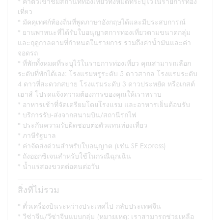
ค่าตั๋วเข้าชมสถานที่ท่องเที่ยวทั้งหมดที่ระบุไว้ในรายการท่อง
เที่ยว
มัคคุเทศก์ท้องถิ่นที่พูดภาษาอังกฤษได้และมีประสบการณ์
ยานพาหนะที่ได้รับใบอนุญาตการท่องเที่ยวตามขนาดกลุ่ม
และฤดูกาลตามที่กำหนดในรายการ รวมถึงค่าน้ำมันและค่า
จอดรถ
ที่พักทั้งหมดที่ระบุไว้ในรายการท่องเที่ยว คุณสามารถเลือก
ระดับที่พักได้เอง: โรงแรมหรูระดับ 5 ดาวสากล โรงแรมระดับ
4 ดาวที่สะดวกสบาย โรงแรมระดับ 3 ดาวประหยัด หรือเกสต์
เฮาส์ โปรดแจ้งความต้องการของคุณให้เราทราบ
อาหารเช้าที่จัดเตรียมโดยโรงแรม และอาหารเย็นต้อนรับ
บริการรับ-ส่งจากสนามบิน/สถานีรถไฟ
ประกันความรับผิดชอบต่อตัวแทนท่องเที่ยว
ภาษีรัฐบาล
ค่าจัดส่งด่วนสำหรับใบอนุญาต (เช่น SF Express)
ถังออกซิเจนสำหรับใช้ในกรณีฉุกเฉิน
น้ำแร่สองขวดต่อคนต่อวัน
สิ่งที่ไม่รวม
ตั๋วเครื่องบินระหว่างประเทศไป-กลับประเทศจีน
วีซ่าจีน/วีซ่าจีนแบบกลุ่ม (หมายเหตุ: เราสามารถช่วยเหลือ