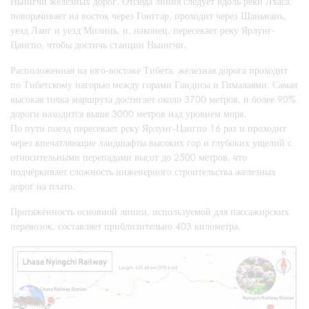
Ньингчи железных дорог. Отсюда линия следует вдоль реки Лхаса,
поворачивает на восток через Гонггар, проходит через Шаньнань,
уезд Ланг и уезд Милинь, и, наконец, пересекает реку Ярлунг-
Цангпо, чтобы достичь станции Ньингчи.
Расположенная на юго-востоке Тибета, железная дорога проходит
по Тибетскому нагорью между горами Гандисы и Гималаями. Самая
высокая точка маршрута достигает около 3700 метров, и более 90%
дороги находится выше 3000 метров над уровнем моря.
По пути поезд пересекает реку Ярлунг-Цангпо 16 раз и проходит
через впечатляющие ландшафты высоких гор и глубоких ущелий с
относительными перепадами высот до 2500 метров, что
подчёркивает сложность инженерного строительства железных
дорог на плато.
Протяжённость основной линии, используемой для пассажирских
перевозок, составляет приблизительно 403 километра.