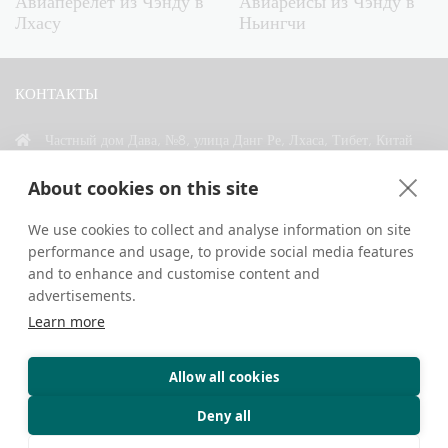
Авиаперелет из Чэнду в
Авиарейсы из Чэнду в
Лхасу
Ньингчи
КОНТАКТЫ
Частный дом Дава, №8, улица Данг Ре, Лхаса, Тибет, Китай
+86 18583346229
About cookies on this site
inquiry@greattibettour.com
We use cookies to collect and analyse information on site
performance and usage, to provide social media features
СВЯЗАТЬСЯ С НАМИ
and to enhance and customise content and
advertisements.
Learn more
Allow all cookies
Авторские права © 2026. Все права защищены.
Конфиденциальность
Контакты
Советы путешественникам
Deny all