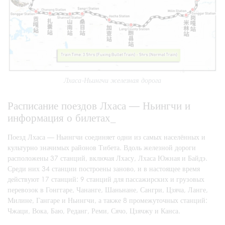
Лхаса-Ньингчи железная дорога
Расписание поездов Лхаса — Ньингчи и
информация о билетах_
Поезд Лхаса — Ньингчи соединяет одни из самых населённых и
культурно значимых районов Тибета. Вдоль железной дороги
расположены 37 станций, включая Лхасу, Лхаса Южная и Байдэ.
Среди них 34 станции построены заново, и в настоящее время
действуют 17 станций: 9 станций для пассажирских и грузовых
перевозок в Гонггаре, Чананге, Шаньнане, Сангри, Цзяча, Ланге,
Милине, Гангаре и Ньингчи, а также 8 промежуточных станций:
Чжаци, Вока, Баю, Реданг, Реми, Сячо, Цзячжу и Канса.