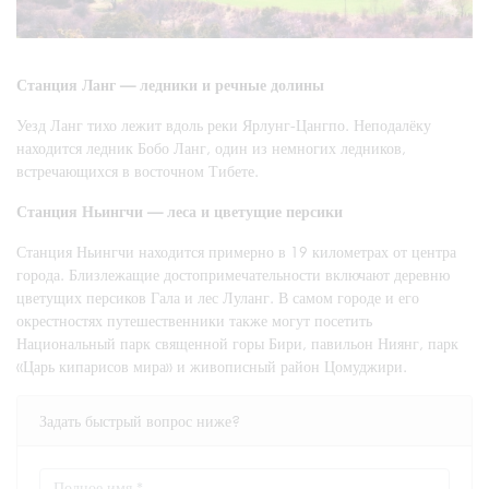
Станция Ланг — ледники и речные долины
Уезд Ланг тихо лежит вдоль реки Ярлунг-Цангпо. Неподалёку
находится ледник Бобо Ланг, один из немногих ледников,
встречающихся в восточном Тибете.
Станция Ньингчи — леса и цветущие персики
Станция Ньингчи находится примерно в 19 километрах от центра
города. Близлежащие достопримечательности включают деревню
цветущих персиков Гала и лес Луланг. В самом городе и его
окрестностях путешественники также могут посетить
Национальный парк священной горы Бири, павильон Ниянг, парк
«Царь кипарисов мира» и живописный район Цомуджири.
Задать быстрый вопрос ниже?