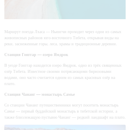
Маршрут поезда Лхаса — Ньингчи проходит через одни из самых
живописных районов юго-восточного Тибета, открывая виды на
реки, заснеженные горы, леса, храмы и традиционные деревни.
Станция Гонггар — озеро Ямдрок
В уезде Гонггар находится озеро Ямдрок, одно из трёх священных
озёр Тибета. Известное своими потрясающими бирюзовыми
водами, оно часто считается одним из самых красивых озёр на
плато.
Станция Чананг — монастырь Самье
Со станции Чананг путешественники могут посетить монастырь
Самье — первый буддийский монастырь в тибетской истории, а
также близлежащую пустыню Чананг — редкий ландшафт на плато.