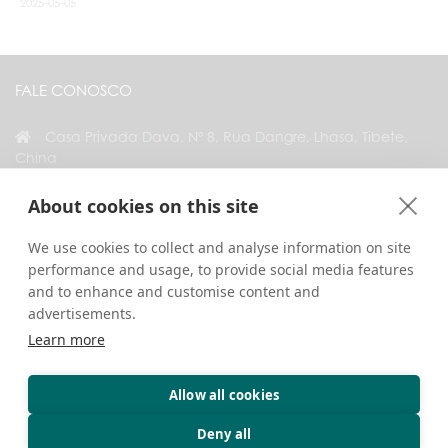
2025-05-05
FALE CONOSCO
Casa Privada Dava, Nº 8, Rua Dangre, Lhasa, Tibete,
China
+86 18583346229
About cookies on this site
inquiry@greattibettour.com
We use cookies to collect and analyse information on site
performance and usage, to provide social media features
CONECTE-SE CONOSCO
and to enhance and customise content and
advertisements.
Learn more
Allow all cookies
Direitos Autorais © 2026. Todos os Direitos Reservados.
Privacidade
Fale Conosco
Dicas de Viagem
Deny all