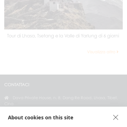
Tour di Lhasa, Tsetang e la Valle di Yarlung di 6 giorni
Visualizza altro
CONTATTACI
Dava Private House, n. 8, Dang Re Road, Lhasa, Tibet,
Cina
+86 18583346229
About cookies on this site
inquiry@greattibettour.com