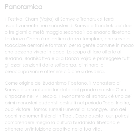
Panoramica
Il Festival Cham (Vajra) di Samye e Trandruk si terrà
rispettivamente nei monasteri di Samye e Trandruk per due
o tre giorni a metà maggio secondo il calendario tibetano.
La danza Cham è un'antica danza templare, che serve a
scacciare demoni e fantasmi per la gente comune in modo
che possano vivere in pace. Lo scopo di fare offerte ai
Buddha, Bodhisattva e alla Danza Vajra è proteggere tutti
gli esseri senzienti dalla sofferenza, eliminare le
preoccupazioni e ottenere ciò che si desidera.
Come origine del Buddhismo Tibetano, il Monastero di
Samye è un santuario fondato dal grande maestro Guru
Rinpoche nell'VIII secolo. Il Monastero di Trandruk è uno dei
primi monasteri buddhisti costruiti nel periodo Tobo. Inoltre,
puoi visitare i famosi Tumuli Funerari di Chongye, uno dei
pochi monumenti storici in Tibet. Dopo questo tour, potresti
comprendere meglio la cultura buddhista tibetana e
ottenere un'intuizione creativa nella tua vita.