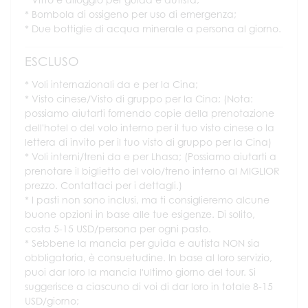
Bombola di ossigeno per uso di emergenza;
Due bottiglie di acqua minerale a persona al giorno.
ESCLUSO
Voli internazionali da e per la Cina;
Visto cinese/Visto di gruppo per la Cina; (Nota:
possiamo aiutarti fornendo copie della prenotazione
dell'hotel o del volo interno per il tuo visto cinese o la
lettera di invito per il tuo visto di gruppo per la Cina)
Voli interni/treni da e per Lhasa; (Possiamo aiutarti a
prenotare il biglietto del volo/treno interno al MIGLIOR
prezzo. Contattaci per i dettagli.)
I pasti non sono inclusi, ma ti consiglieremo alcune
buone opzioni in base alle tue esigenze. Di solito,
costa 5-15 USD/persona per ogni pasto.
Sebbene la mancia per guida e autista NON sia
obbligatoria, è consuetudine. In base al loro servizio,
puoi dar loro la mancia l'ultimo giorno del tour. Si
suggerisce a ciascuno di voi di dar loro in totale 8-15
USD/giorno;