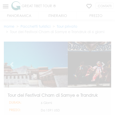
GREAT TIBET TOUR ®
CONTATTI
PANORAMICA
ITINERARIO
PREZZO
Home
Pacchetti turistici
Tour privato
Tour del Festival Cham di Samye e Trandruk di 6 giorni
Tour del Festival Cham di Samye e Trandruk
DURATA:
6 Giorni
PREZZO:
Da
1591 USD