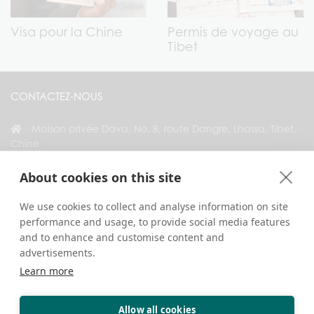
Visa pour la Chine
Permis de voyage au
Tibet
CONTACTEZ-NOUS
Maison privée Dava, No. 8, route Dangre, Lhassa, Tibet,
Chine
+86 18583346229
About cookies on this site
inquiry@greattibettour.com
We use cookies to collect and analyse information on site
performance and usage, to provide social media features
RESTEZ CONNECTÉ AVEC NOUS
and to enhance and customise content and
advertisements.
Learn more
Allow all cookies
Droits d’auteur © 2026. Tous droits réservés.