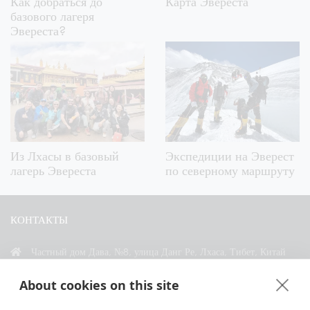
Как добраться до
Карта Эвереста
базового лагеря
Эвереста?
Из Лхасы в базовый
Экспедиции на Эверест
лагерь Эвереста
по северному маршруту
КОНТАКТЫ
Частный дом Дава, №8, улица Данг Ре, Лхаса, Тибет, Китай
+86 18583346229
About cookies on this site
inquiry@greattibettour.com