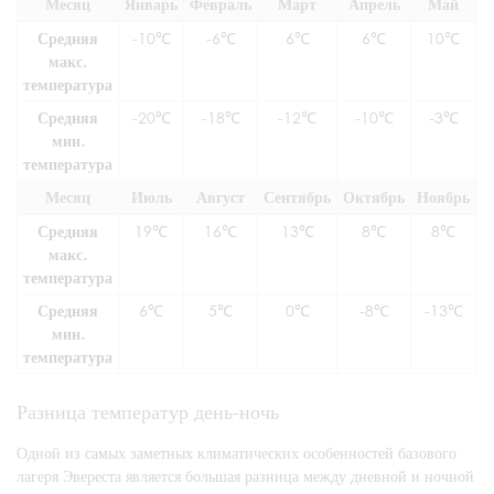
Месяц
Январь
Февраль
Март
Апрель
Май
Средняя
-10℃
-6℃
6℃
6℃
10℃
макс.
температура
Средняя
-20℃
-18℃
-12℃
-10℃
-3℃
мин.
температура
Месяц
Июль
Август
Сентябрь
Октябрь
Ноябрь
Д
Средняя
19℃
16℃
13℃
8℃
8℃
макс.
температура
Средняя
6℃
5℃
0℃
-8℃
-13℃
мин.
температура
Разница температур день-ночь
Одной из самых заметных климатических особенностей базового
лагеря Эвереста является большая разница между дневной и ночной