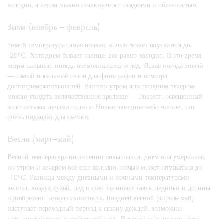
холодно, а летом можно столкнуться с осадками и облачностью.
Зима (ноябрь – февраль)
Зимой температура самая низкая, ночью может опускаться до
-20°C. Хотя днем бывает солнце, все равно холодно. В это время
ветры сильные, иногда возможны снег и лед. Ясная погода зимой
— самый идеальный сезон для фотографии и осмотра
достопримечательностей. Ранним утром или поздним вечером
можно увидеть величественное зрелище — Эверест, освещенный
золотистыми лучами солнца. Ночью звездное небо чистое, что
очень подходит для съемки.
Весна (март–май)
Весной температура постепенно повышается, днем она умеренная,
но утром и вечером все еще холодно, ночью может опускаться до
-10°C. Разница между дневными и ночными температурами
велика, воздух сухой, лед и снег начинают таять, ледники и долины
приобретают четкую слоистость. Поздней весной (апрель-май)
наступает переходный период к сезону дождей, возможны
порывистый ветер и небольшой снег. В ясный день можно четко