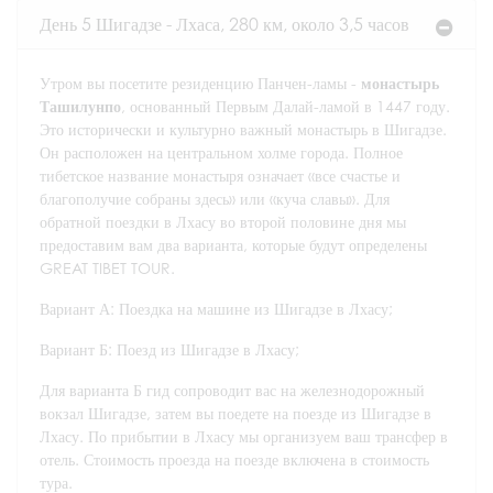
День 5 Шигадзе - Лхаса, 280 км, около 3,5 часов
Утром вы посетите резиденцию Панчен-ламы -
монастырь
Ташилунпо
, основанный Первым Далай-ламой в 1447 году.
Это исторически и культурно важный монастырь в Шигадзе.
Он расположен на центральном холме города. Полное
тибетское название монастыря означает «все счастье и
благополучие собраны здесь» или «куча славы». Для
обратной поездки в Лхасу во второй половине дня мы
предоставим вам два варианта, которые будут определены
GREAT TIBET TOUR.
Вариант А: Поездка на машине из Шигадзе в Лхасу;
Вариант Б: Поезд из Шигадзе в Лхасу;
Для варианта Б гид сопроводит вас на железнодорожный
вокзал Шигадзе, затем вы поедете на поезде из Шигадзе в
Лхасу. По прибытии в Лхасу мы организуем ваш трансфер в
отель. Стоимость проезда на поезде включена в стоимость
тура.