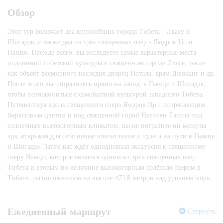
Обзор
Этот тур включает два крупнейших города Тибета - Лхасу и
Шигадзе, а также два из трёх священных озёр - Ямдрок Цо и
Намцо. Прежде всего, вы исследуете самые характерные места
подлинной тибетской культуры в священном городе Лхасе, такие
как объект всемирного наследия дворец Потала, храм Джоканг и др.
После этого вы отправитесь прямо на запад, в Гьянце и Шигадзе,
чтобы познакомиться с самобытной культурой западного Тибета.
Путешествуя вдоль священного озера Ямдрок Цо с потрясающим
бирюзовым цветом и под священной горой Ньенчен Тангла под
солнечным высокогорным климатом, вы не потратите ни минуты
зря, открывая для себя новые впечатления и чудеса на пути в Гьянце
и Шигадзе. Затем вас ждёт однодневная экскурсия к священному
озеру Намцо, которое является одним из трёх священных озёр
Тибета и вторым по величине высокогорным солёным озером в
Тибете, расположенным на высоте 4718 метров над уровнем моря.
Ежедневный маршрут
Свернуть