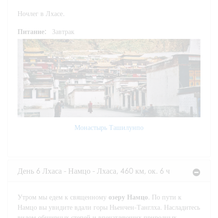
Ночлег в Лхасе.
Питание:
Завтрак
Монастырь Ташилунпо
День 6 Лхаса - Намцо - Лхаса, 460 км, ок. 6 ч
Утром мы едем к священному
озеру Намцо
. По пути к
Намцо вы увидите вдали горы Ньенчен-Танглха. Насладитесь
видом обширных степей и впечатляющих природных