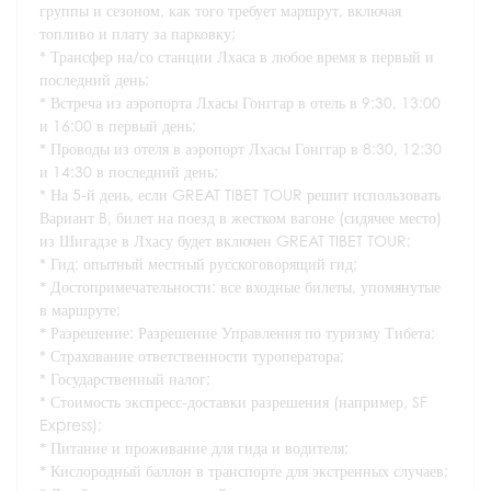
группы и сезоном, как того требует маршрут, включая
топливо и плату за парковку;
* Трансфер на/со станции Лхаса в любое время в первый и
последний день;
* Встреча из аэропорта Лхасы Гонггар в отель в 9:30, 13:00
и 16:00 в первый день;
* Проводы из отеля в аэропорт Лхасы Гонггар в 8:30, 12:30
и 14:30 в последний день;
* На 5-й день, если GREAT TIBET TOUR решит использовать
Вариант B, билет на поезд в жестком вагоне (сидячее место)
из Шигадзе в Лхасу будет включен GREAT TIBET TOUR;
* Гид: опытный местный русскоговорящий гид;
* Достопримечательности: все входные билеты, упомянутые
в маршруте;
* Разрешение: Разрешение Управления по туризму Тибета;
* Страхование ответственности туроператора;
* Государственный налог;
* Стоимость экспресс-доставки разрешения (например, SF
Express);
* Питание и проживание для гида и водителя;
* Кислородный баллон в транспорте для экстренных случаев;