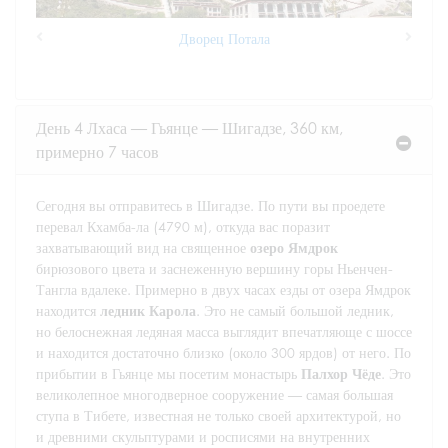
Дворец Потала
Previous
Next
День 4 Лхаса — Гьянце — Шигадзе, 360 км,
примерно 7 часов
Сегодня вы отправитесь в Шигадзе. По пути вы проедете
перевал Кхамба-ла (4790 м), откуда вас поразит
захватывающий вид на священное
озеро Ямдрок
бирюзового цвета и заснеженную вершину горы Ньенчен-
Тангла вдалеке. Примерно в двух часах езды от озера Ямдрок
находится
ледник Карола
. Это не самый большой ледник,
но белоснежная ледяная масса выглядит впечатляюще с шоссе
и находится достаточно близко (около 300 ярдов) от него. По
прибытии в Гьянце мы посетим монастырь
Палхор Чёде
. Это
великолепное многодверное сооружение — самая большая
ступа в Тибете, известная не только своей архитектурой, но
и древними скульптурами и росписями на внутренних