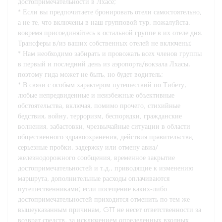
достопримечательности в Лхасе;
* Если вы предпочитаете бронировать отели самостоятельно,
а не те, что включены в наш групповой тур, пожалуйста,
вовремя присоединяйтесь к остальной группе в их отеле дня.
Трансферы в/из ваших собственных отелей не включены;
* Нам необходимо забирать и провожать всех членов группы
в первый и последний день из аэропорта/вокзала Лхасы,
поэтому гида может не быть, но будет водитель;
* В связи с особым характером путешествий по Тибету,
любые непредвиденные и неизбежные объективные
обстоятельства, включая, помимо прочего, стихийные
бедствия, войну, терроризм, беспорядки, гражданские
волнения, забастовки, чрезвычайные ситуации в области
общественного здравоохранения, действия правительства,
серьезные пробки, задержку или отмену авиа/
железнодорожного сообщения, временное закрытие
достопримечательностей и т.д., приводящие к изменению
маршрута, дополнительные расходы оплачиваются
путешественниками; если посещение каких-либо
достопримечательностей приходится отменить по тем же
вышеуказанным причинам, GTT не несет ответственности за
возврат средств, за исключением определенных входных