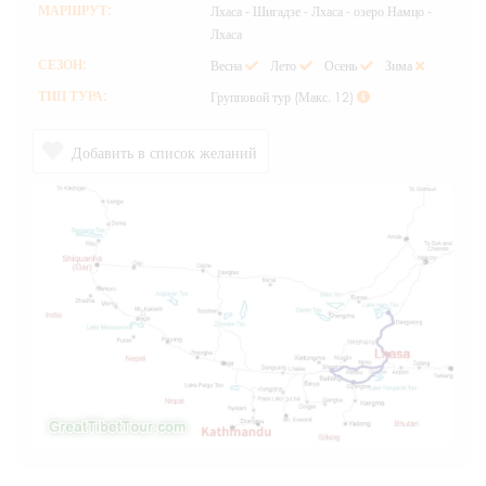
МАРШРУТ:
Лхаса - Шигадзе - Лхаса - озеро Намцо -
Лхаса
СЕЗОН:
Весна
Лето
Осень
Зима
ТИП ТУРА:
Групповой тур (Макс. 12)
Добавить в список желаний