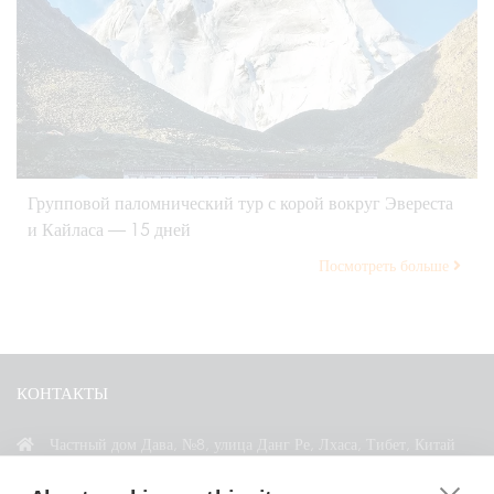
Групповой паломнический тур с корой вокруг Эвереста
и Кайласа — 15 дней
Посмотреть больше
КОНТАКТЫ
Частный дом Дава, №8, улица Данг Ре, Лхаса, Тибет, Китай
+86 18583346229