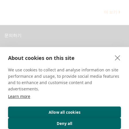
더 보기
문의하기
중국 티베트 라싸 당레로 8번지 다바 개인주택
About cookies on this site
+86 18583346229
inquiry@greattibettour.com
We use cookies to collect and analyse information on site
performance and usage, to provide social media features
연결하기
and to enhance and customise content and
advertisements.
Learn more
Allow all cookies
저작권 © 2026. 판권 소유.
개인정보 보호
문의하기
여행 팁
Deny all