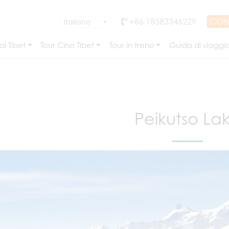
+86 18583346229
CON
l Tibet
Tour Cina Tibet
Tour in treno
Guida di viaggi
Peikutso La