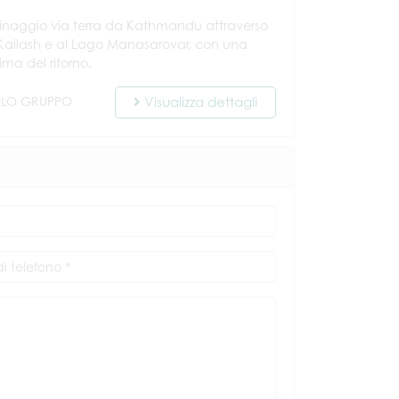
rinaggio via terra da Kathmandu attraverso
Kailash e al Lago Manasarovar, con una
rima del ritorno.
OLO GRUPPO
Visualizza dettagli