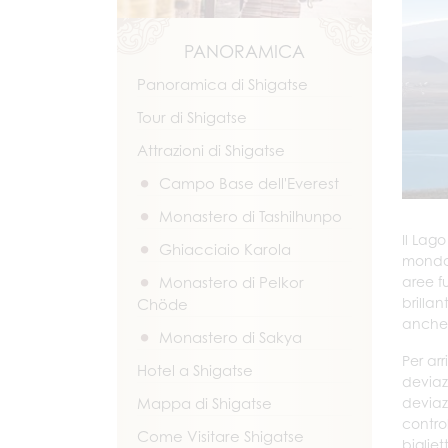
PANORAMICA
Panoramica di Shigatse
Tour di Shigatse
Attrazioni di Shigatse
Campo Base dell'Everest
Monastero di Tashilhunpo
Il Lag
Ghiacciaio Karola
mondo.
aree fu
Monastero di Pelkor
brillan
Chöde
anche m
Monastero di Sakya
Per ar
Hotel a Shigatse
deviaz
deviaz
Mappa di Shigatse
contro
Come Visitare Shigatse
biglie