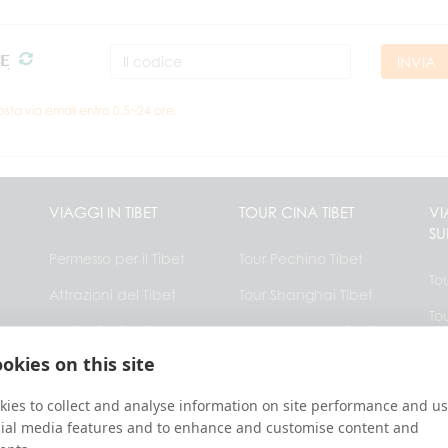
INVIA
osta via email entro 0,5~24 ore.
VIAGGI IN TIBET
TOUR CINA TIBET
VI
SU
Permesso per il Tibet
Tour Pechino Tibet
To
Attrazioni del Tibet
Tour Shanghai Tibet
To
Meteo in Tibet
Tour Chengdu Tibet
To
okies on this site
Hotel in Tibet
Tour Xi’an Tibet
To
FAQ
Tour Xining Tibet
ies to collect and analyse information on site performance and us
Bh
cial media features and to enhance and customise content and
Mappa del Tibet
Tour Yunnan Tibet