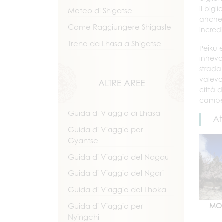
il bigl
Meteo di Shigatse
anche 
Come Raggiungere Shigaste
incred
Treno da Lhasa a Shigatse
Peiku 
inneva
strada
valevo
ALTRE AREE
città 
campeg
Guida di Viaggio di Lhasa
At
Guida di Viaggio per
Gyantse
Guida di Viaggio del Nagqu
Guida di Viaggio del Ngari
Guida di Viaggio del Lhoka
Guida di Viaggio per
MON
Nyingchi