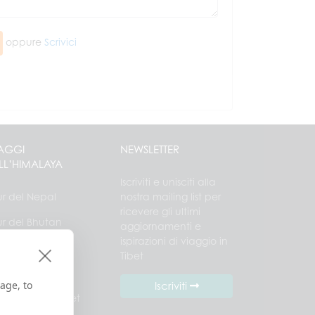
oppure
Scrivici
AGGI
NEWSLETTER
LL’HIMALAYA
Iscriviti e unisciti alla
ur del Nepal
nostra mailing list per
ricevere gli ultimi
ur del Bhutan
aggiornamenti e
ispirazioni di viaggio in
ur Nepal Tibet
Tibet
ur Bhutan Tibet
age, to
Iscriviti
utan Nepal Tibet