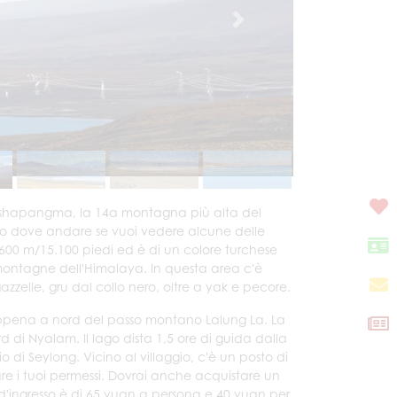
 Shishapangma, la 14a montagna più alta del
to dove andare se vuoi vedere alcune delle
di 4600 m/15.100 piedi ed è di un colore turchese
lle montagne dell'Himalaya. In questa area c'è
gazzelle, gru dal collo nero, oltre a yak e pecore.
a appena a nord del passo montano Lalung La. La
 di Nyalam. Il lago dista 1,5 ore di guida dalla
o di Seylong. Vicino al villaggio, c'è un posto di
rare i tuoi permessi. Dovrai anche acquistare un
o d'ingresso è di 65 yuan a persona e 40 yuan per