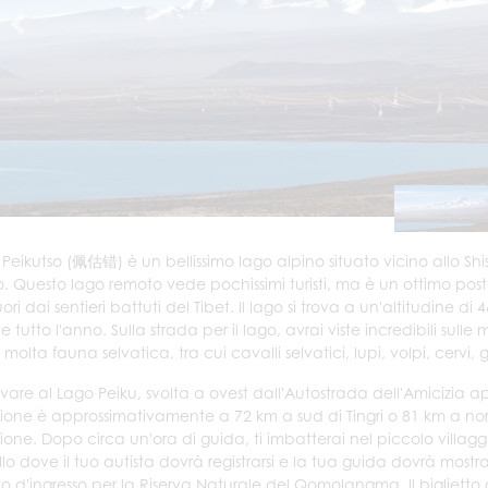
o Peikutso (佩估错) è un bellissimo lago alpino situato vicino allo
 Questo lago remoto vede pochissimi turisti, ma è un ottimo pos
ori dai sentieri battuti del Tibet. Il lago si trova a un'altitudine 
te tutto l'anno. Sulla strada per il lago, avrai viste incredibili su
olta fauna selvatica, tra cui cavalli selvatici, lupi, volpi, cervi, 
rivare al Lago Peiku, svolta a ovest dall'Autostrada dell'Amicizi
ione è approssimativamente a 72 km a sud di Tingri o 81 km a nord
ione. Dopo circa un'ora di guida, ti imbatterai nel piccolo villaggi
llo dove il tuo autista dovrà registrarsi e la tua guida dovrà most
tto d'ingresso per la Riserva Naturale del Qomolangma. Il bigliett