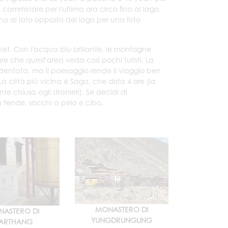
ai camminare per l'ultima ora circa fino al lago,
ino al lato opposto del lago per una foto
ibet. Con l'acqua blu brillante, le montagne
e che quest'area veda così pochi turisti. La
cidentata, ma il paesaggio rende il viaggio ben
La città più vicina è Saga, che dista 4 ore (la
 chiusa agli stranieri). Se decidi di
 tende, sacchi a pelo e cibo.
MONASTERO DI
ASTERO DI
YUNGDRUNGLING
ARTHANG