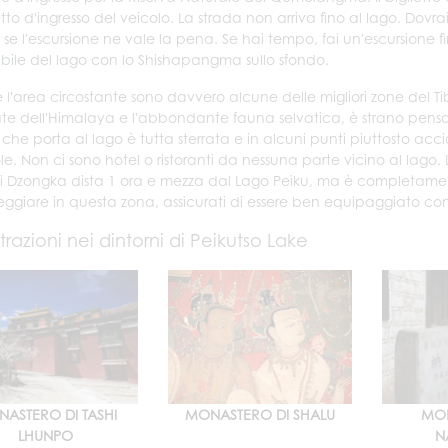
ietto d'ingresso del veicolo. La strada non arriva fino al lago. Dovr
se l'escursione ne vale la pena. Se hai tempo, fai un'escursione f
ibile del lago con lo Shishapangma sullo sfondo.
e l'area circostante sono davvero alcune delle migliori zone del T
te dell'Himalaya e l'abbondante fauna selvatica, è strano pensar
 che porta al lago è tutta sterrata e in alcuni punti piuttosto ac
le. Non ci sono hotel o ristoranti da nessuna parte vicino al lago. 
di Dzongka dista 1 ora e mezza dal Lago Peiku, ma è completamente
giare in questa zona, assicurati di essere ben equipaggiato con
trazioni nei dintorni di Peikutso Lake
ASTERO DI TASHI
MONASTERO DI SHALU
MON
LHUNPO
N