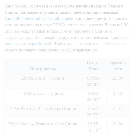
Как правило,
если вы возьмете более ранний поезд из Лхасы в
Синин, вы сможете увидеть самые впечатляющие пейзажи
Цинхай-Тибетской железной дороги
в дневное время
. Например,
если вы поедете на поезде Z8982, отправляющемся из Лхасы в 9:30
утра, вы увидите закат в Хох-Силе и прибудете в Синин на
следующее утро. Вы сможете увидеть почти все пейзажи, кроме
гор
Куньлунь
и
озера Цинхай
. Чтобы лучше рассмотреть пейзажи, вы
можете протереть окна вагона перед отправлением.
Отпр. -
Время в
Номер поезда
Приб.
пути
Z8982 Лхаса → Синин
09:30 -
20:38
+1
06:08
Y930 Лхаса → Синин
10:30 -
21:30
+1
08:00
Z166 Лхаса → Шанхай через Синин
11:50 -
21:17
+1
09:07
Z266 Лхаса → Гуанчжоу через Синин
12:35 -
21:36
+1
10:11