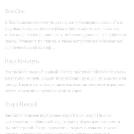
Хох-Сил
В Хох-Силе вы сможете увидеть красоту безлюдной земли. У вас
есть шанс стать свидетелем редких диких животных, таких как
тибетские антилопы, дикие яки, тибетские дикие ослы и тибетские
газели, бегающих по степям, а также непрерывных заснеженных
гор, величественных озер...
Горы Куньлунь
Этот величественный горный хребет, протянувшийся более чем на
тысячу километров, создает потрясающий фон для путешествия на
поезде. Глядя в окно, вы увидите высокие заснеженные вершины,
глубокие каньоны и величественные горы.
Озеро Цинхай
Как самое большое внутреннее озеро Китая, озеро Цинхай
расположено на обширной территории с огромными степями и
пышной травой. Озеро окружено четырьмя высокими горами,
которые, оглядываясь вокруг, подобны четырем огромным