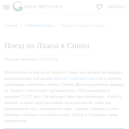
GREAT TIBET TOUR ®
КОНТАКТ
Главная
Тибетский поезд
Поезд из Лхасы в Синин
Поезд из Лхасы в Синин
Последнее обновление : 05.04.2026
Путешествуя на поезде из Лхасы в Синин, вы сможете насладиться
великолепными пейзажами
Цинхай-Тибетского нагорья
и оценить
уникальные этнические обычаи Тибета. Железнодорожный маршрут
из Лхасы в Синин имеет протяженность 1956 километров и
занимает 21/22 часа. Он проходит через две провинции - Тибет и
Цинхай, а также через различные типы местности, такие как
высокогорные луга, заснеженные горы, ледники, каньоны и реки.
Пейзажи, особенно на участке между Лхасой и Голмудом, самые
живописные.