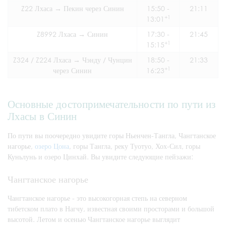
Z22 Лхаса → Пекин через Синин
15:50 -
21:11
+1
13:01
Z8992 Лхаса → Синин
17:30 -
21:45
+1
15:15
Z324 / Z224 Лхаса → Чэнду / Чунцин
18:50 -
21:33
+1
через Синин
16:23
Основные достопримечательности по пути из
Лхасы в Синин
По пути вы поочередно увидите горы Ньенчен-Тангла, Чангтанское
нагорье,
озеро Цона
, горы Тангла, реку Туотуо, Хох-Сил, горы
Куньлунь и озеро Цинхай. Вы увидите следующие пейзажи:
Чангтанское нагорье
Чангтанское нагорье - это высокогорная степь на северном
тибетском плато в Нагчу, известная своими просторами и большой
высотой. Летом и осенью Чангтанское нагорье выглядит