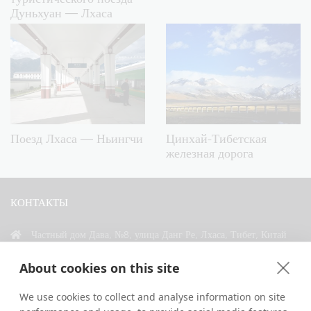
Дуньхуан — Лхаса
Поезд Лхаса — Ньингчи
Цинхай-Тибетская
железная дорога
КОНТАКТЫ
Частный дом Дава, №8, улица Данг Ре, Лхаса, Тибет, Китай
+86 18583346229
About cookies on this site
inquiry@greattibettour.com
We use cookies to collect and analyse information on site