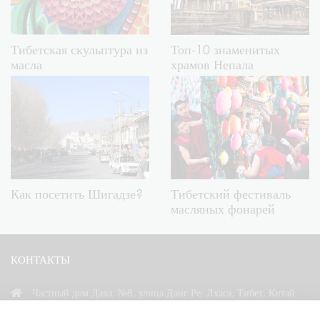
Тибетская скульптура из
Топ-10 знаменитых
масла
храмов Непала
Как посетить Шигадзе?
Тибетский фестиваль
масляных фонарей
КОНТАКТЫ
Частный дом Дава, №8, улица Данг Ре, Лхаса, Тибет, Китай
+86 18583346229