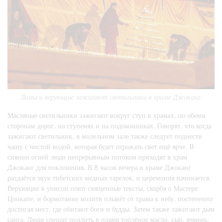
Ламы и верующие зажигают светильники в храме Джоканг.
Масляные светильники зажигают вокруг ступ в храмах, по обеим
сторонам дорог, на ступенях и на подоконниках. Говорят, что когда
зажигают светильник, в молельном зале также следует поднести
чашу с чистой водой, которая будет отражать свет ещё ярче. В
сиянии огней люди непрерывным потоком приходят в храм
Джоканг для поклонения. В 8 часов вечера в храме Джоканг
раздаётся звук тибетских медных тарелок, и церемония начинается.
Верующие в унисон поют священные тексты, скорбя о Мастере
Цонкапе, и бормотание молитв плывёт от храма к небу, постепенно
достигая мест, где обитают боги и будды. Затем также зажигают дым
санга. Люди спешат подлить в пламя топлёное масло, сыр, ячмень,