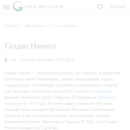
GREAT TIBET TOUR ®
КОНТАКТ
Главная
Фестивали
Галдан Намчот
Галдан Намчот
Zoe
Последнее обновление : 03.01.2026
Галдан Намчот — тибетский праздник, что означает подношение
пяти видов даров (благовоний, цветов, светильников, воды и
плодов) Будде. Он посвящён рождению и паринирване (смерти)
Дже Цонкапы, основателя
школы Гелуг тибетского буддизма
,
который скончался и достиг Нирваны 25 октября по
тибетскому
календарю
в 1419 году. Поэтому люди установили этот день,
который также называют Фестивалем Масляных Светильников
Цонкапы, в честь великого учителя. Этот праздник широко
отмечается в Тибете, Монголии и Ладакхе. В 2026 году Галдан
Намчот выпадает на 3 декабря.