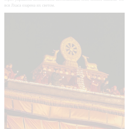
вся Лхаса озарена их светом.