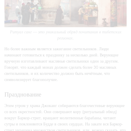
Ритуал санг — это уникальный обряд почитания в тибетских
регионах.
Но более важным является зажигание светильников. Люди
начинают готовиться к празднику за несколько дней. Верующие
вручную изготавливают масляные светильники один за другим.
Говорят, что каждый монах должен сделать более 30 масляных
светильников, и их количество должно быть нечётным, что
символизирует благополучие.
Празднование
Этим утром у храма Джоканг собираются благочестивые верующие
со всех окрестностей. Они совершают кору (ритуальный обход)
вокруг Баркор-стрит, вращают молитвенные барабаны, читают
сутры и поклоняются Будде в своих сердцах. На закате вся Баркор-
стрит украшена множеством светильников, или, можно сказать, что