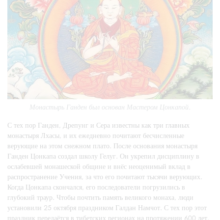
Монастырь Ганден был основан Мастером Цонкапой.
С тех пор Ганден, Дрепунг и Сера известны как три главных
монастыря Лхасы, и их ежедневно почитают бесчисленные
верующие на этом снежном плато. После основания монастыря
Ганден Цонкапа создал школу Гелуг. Он укрепил дисциплину в
ослабевшей монашеской общине и внёс неоценимый вклад в
распространение Учения, за что его почитают тысячи верующих.
Когда Цонкапа скончался, его последователи погрузились в
глубокий траур. Чтобы почтить память великого монаха, люди
установили 25 октября праздником Галдан Намчот. С тех пор этот
праздник передаётся в тибетских регионах на протяжении 600 лет,