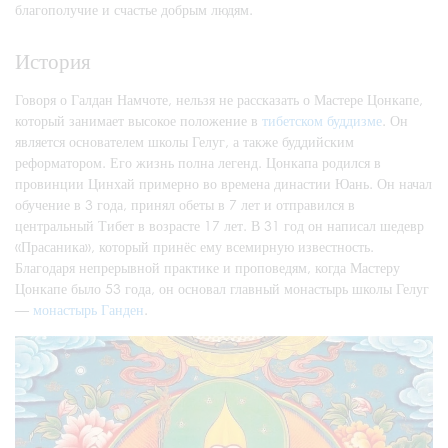
благополучие и счастье добрым людям.
История
Говоря о Галдан Намчоте, нельзя не рассказать о Мастере Цонкапе,
который занимает высокое положение в
тибетском буддизме
. Он
является основателем школы Гелуг, а также буддийским
реформатором. Его жизнь полна легенд. Цонкапа родился в
провинции Цинхай примерно во времена династии Юань. Он начал
обучение в 3 года, принял обеты в 7 лет и отправился в
центральный Тибет в возрасте 17 лет. В 31 год он написал шедевр
«Прасаника», который принёс ему всемирную известность.
Благодаря непрерывной практике и проповедям, когда Мастеру
Цонкапе было 53 года, он основал главный монастырь школы Гелуг
—
монастырь Ганден
.