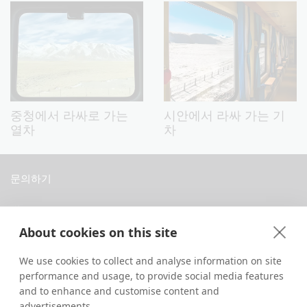
중청에서 라싸로 가는
시안에서 라싸 가는 기
열차
차
문의하기
중국 티베트 라싸 당레로 8번지 다바 개인주택
About cookies on this site
+86 18583346229
inquiry@greattibettour.com
We use cookies to collect and analyse information on site
performance and usage, to provide social media features
연결하기
and to enhance and customise content and
advertisements.