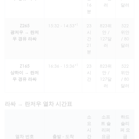
16
러
달러
분
+1
Z265
15:32 - 14:53
23
823위
522
광저우 → 란저
시
안 /
위안
우 경유 라싸
간
127달
/ 80
21
러
달러
분
+1
Z165
16:36 - 15:36
23
823위
522
상하이 → 란저
시
안 /
위안
우 경유 라싸
간
127달
/ 80
러
달러
라싸 → 란저우 열차 시간표
소
소프
하드
요
트 슬
슬리
시
리퍼
퍼 요
열차 번호
출발 - 도착
간
요금
금