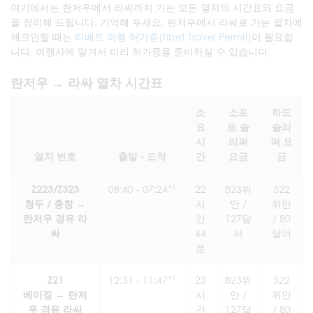
여기에서는 란저우에서 라싸까지 가는 모든 열차의 시간표와 요금
을 정리해 드립니다. 기억해 두세요, 란저우에서 라싸로 가는 열차에
체크인할 때는
티베트 여행 허가증(Tibet Travel Permit)
이 필요합
니다. 여행사에 맡겨서 미리 허가증을 준비하실 수 있습니다.
란저우 → 라싸 열차 시간표
소
소프
하드
요
트 슬
슬리
시
리퍼
퍼 요
열차 번호
출발 - 도착
간
요금
금
+1
Z223/Z323
08:40 - 07:24
22
823위
522
청두 / 충칭 →
시
안 /
위안
란저우 경유 라
간
127달
/ 80
싸
44
러
달러
분
+1
Z21
12:31 - 11:47
23
823위
522
베이징 → 란저
시
안 /
위안
우 경유 라싸
간
127달
/ 80