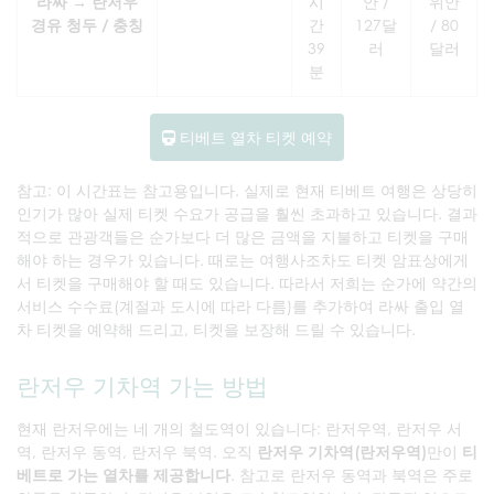
라싸 → 란저우
시
안 /
위안
경유 청두 / 충칭
간
127달
/ 80
39
러
달러
분
티베트 열차 티켓 예약
참고: 이 시간표는 참고용입니다. 실제로 현재 티베트 여행은 상당히
인기가 많아 실제 티켓 수요가 공급을 훨씬 초과하고 있습니다. 결과
적으로 관광객들은 순가보다 더 많은 금액을 지불하고 티켓을 구매
해야 하는 경우가 있습니다. 때로는 여행사조차도 티켓 암표상에게
서 티켓을 구매해야 할 때도 있습니다. 따라서 저희는 순가에 약간의
서비스 수수료(계절과 도시에 따라 다름)를 추가하여 라싸 출입 열
차 티켓을 예약해 드리고, 티켓을 보장해 드릴 수 있습니다.
란저우 기차역 가는 방법
현재 란저우에는 네 개의 철도역이 있습니다: 란저우역, 란저우 서
역, 란저우 동역, 란저우 북역. 오직
란저우 기차역(란저우역)
만이
티
베트로 가는 열차를 제공합니다
. 참고로 란저우 동역과 북역은 주로