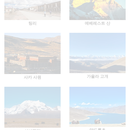
팅리
에베레스트 산
가울라 고개
사카 사원
얌드록초