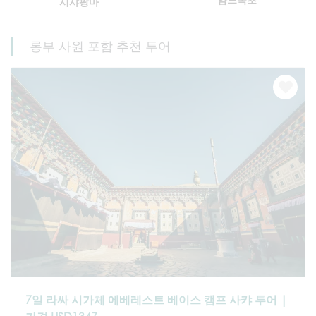
시샤팡마
롱부 사원 포함 추천 투어
7일 라싸 시가체 에베레스트 베이스 캠프 사캬 투어 |