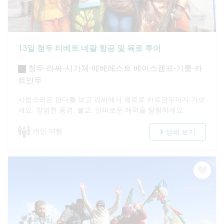
13일 청두 티베트 네팔 항공 및 육로 투어
청두-라싸-시가체-에베레스트 베이스캠프-기룽-카
트만두
사랑스러운 판다를 보고 라싸에서 육로로 카트만두까지 가보
세요. 장엄한 풍경, 불교, 신비로운 매력을 탐험하세요.
개인 여행
상세 보기