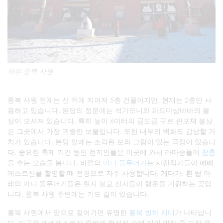
하부 롱북 사원
롱북 사원 전체는 산 위에 지어져 5층 건물이지만, 현재는 2층만 사
용하고 있습니다. 본당의 정문에는 석가모니와 파드마삼바바의 불
상이 모셔져 있습니다. 특히 높이 6미터의 금도금 구르 린포체 불상
은 그곳에서 가장 귀중한 보물입니다. 또한 내부의 벽화도 감상할 가
치가 있습니다. 본당 앞에는 조각된 보와 그림이 있는 극장이 있습니
다. 중요한 축제 기간 동안 현지인들은 이곳에 와서 라마승들이
참춤
을 추는 모습을 봅니다. 바깥의
마니 돌무더기
는 사진작가들이 에베
레스트산을 촬영할 때 전경으로 자주 사용합니다. 게다가, 흰 탑 아
래의 마니 돌무더기들은 현지 불교 신자들이 행운을 기원하는 곳입
니다. 롱북 사원 주변에는 기도 길이 있습니다.
롱북 사원에서 앞으로 걸어가면 유명한
롱북 빙하 지대
가 나타납니
다. 이곳은 에베레스트산 주변에 형성된 수백 개의 빙하 중 가장 큰