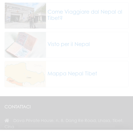
Come Viaggiare dal Nepal al
Tibet?
Visto per il Nepal
Mappa Nepal Tibet
CONTATTACI
Dava Private House, n. 8, Dang Re Road, Lhasa, Tibet,
Cina