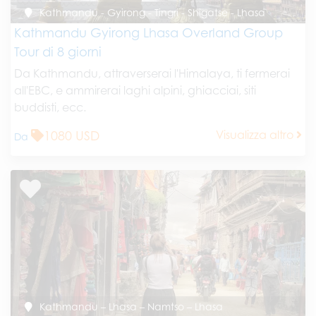
Kathmandu - Gyirong - Tingri - Shigatse - Lhasa
Kathmandu Gyirong Lhasa Overland Group
Tour di 8 giorni
Da Kathmandu, attraverserai l'Himalaya, ti fermerai
all'EBC, e ammirerai laghi alpini, ghiacciai, siti
buddisti, ecc.
1080 USD
Visualizza altro
Da
Kathmandu – Lhasa – Namtso – Lhasa