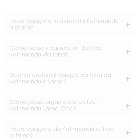
Posso viaggiare in aereo da Kathmandu
a Lhasa?
Come posso viaggiare in Tibet da
Kathmandu via terra?
Quanto costerà il viaggio via terra da
Kathmandu a Lhasa?
Come posso organizzare un tour
Kathmandu-Lhasa-Cina?
Posso viaggiare da Kathmandu al Tibet
in treno?