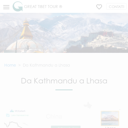
GREAT TIBET TOUR ®
CONTATTI
Home
Da Kathmandu a Lhasa
Da Kathmandu a Lhasa