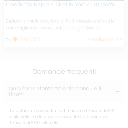
Esperienza Nepal e Tibet in Volo di 10 giorni
Esplora la mistica cultura di Kathmandu e scopri le
parti migliori di Lhasa, incluso il Lago Namtso.
1949 USD
Visualizza altro
Da
Domande frequenti
Qual è la distanza tra Kathmandu e il
Tibet?
La distanza in aereo tra Kathmandu e Lhasa è di 609
chilometri. La distanza su strada tra Kathmandu e
Lhasa è di 985 chilometri.