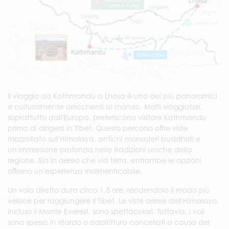
Il viaggio da Kathmandu a Lhasa è uno dei più panoramici
e culturalmente arricchenti al mondo. Molti viaggiatori,
soprattutto dall'Europa, preferiscono visitare Kathmandu
prima di dirigersi in Tibet. Questo percorso offre viste
mozzafiato sull'Himalaya, antichi monasteri buddhisti e
un'immersione profonda nelle tradizioni uniche della
regione. Sia in aereo che via terra, entrambe le opzioni
offrono un'esperienza indimenticabile.
Un volo diretto dura circa 1,5 ore, rendendolo il modo più
veloce per raggiungere il Tibet. Le viste aeree dell'Himalaya,
incluso il Monte Everest, sono spettacolari. Tuttavia, i voli
sono spesso in ritardo o addirittura cancellati a causa del