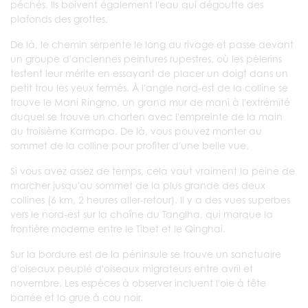
péchés. Ils boivent également l'eau qui dégoutte des
plafonds des grottes.
De là, le chemin serpente le long du rivage et passe devant
un groupe d'anciennes peintures rupestres, où les pèlerins
testent leur mérite en essayant de placer un doigt dans un
petit trou les yeux fermés. À l'angle nord-est de la colline se
trouve le Mani Ringmo, un grand mur de mani à l'extrémité
duquel se trouve un chorten avec l'empreinte de la main
du troisième Karmapa. De là, vous pouvez monter au
sommet de la colline pour profiter d'une belle vue.
Si vous avez assez de temps, cela vaut vraiment la peine de
marcher jusqu'au sommet de la plus grande des deux
collines (6 km, 2 heures aller-retour). Il y a des vues superbes
vers le nord-est sur la chaîne du Tanglha, qui marque la
frontière moderne entre le Tibet et le Qinghai.
Sur la bordure est de la péninsule se trouve un sanctuaire
d'oiseaux peuplé d'oiseaux migrateurs entre avril et
novembre. Les espèces à observer incluent l'oie à tête
barrée et la grue à cou noir.