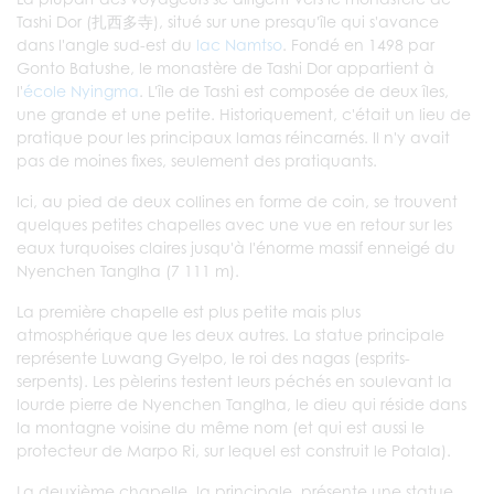
Tashi Dor (扎西多寺), situé sur une presqu'île qui s'avance
dans l'angle sud-est du
lac Namtso
. Fondé en 1498 par
Gonto Batushe, le monastère de Tashi Dor appartient à
l'
école Nyingma
. L'île de Tashi est composée de deux îles,
une grande et une petite. Historiquement, c'était un lieu de
pratique pour les principaux lamas réincarnés. Il n'y avait
pas de moines fixes, seulement des pratiquants.
Ici, au pied de deux collines en forme de coin, se trouvent
quelques petites chapelles avec une vue en retour sur les
eaux turquoises claires jusqu'à l'énorme massif enneigé du
Nyenchen Tanglha (7 111 m).
La première chapelle est plus petite mais plus
atmosphérique que les deux autres. La statue principale
représente Luwang Gyelpo, le roi des nagas (esprits-
serpents). Les pèlerins testent leurs péchés en soulevant la
lourde pierre de Nyenchen Tanglha, le dieu qui réside dans
la montagne voisine du même nom (et qui est aussi le
protecteur de Marpo Ri, sur lequel est construit le Potala).
La deuxième chapelle, la principale, présente une statue