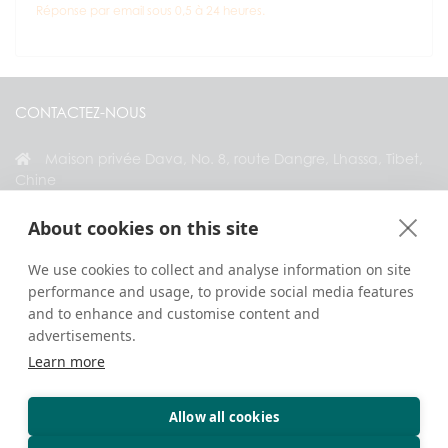
Réponse par email sous 0,5 à 24 heures.
CONTACTEZ-NOUS
Maison privée Dava, No. 8, route Dangre, Lhassa, Tibet,
Chine
+86 18583346229
About cookies on this site
inquiry@greattibettour.com
We use cookies to collect and analyse information on site
performance and usage, to provide social media features
RESTEZ CONNECTÉ AVEC NOUS
and to enhance and customise content and
advertisements.
Learn more
Allow all cookies
Droits d’auteur © 2026. Tous droits réservés.
Confidentialité
Contactez-nous
Conseils de voyage