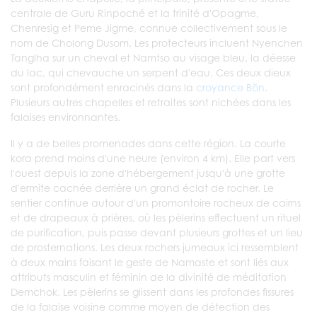
centrale de Guru Rinpoché et la trinité d'Opagme,
Chenresig et Peme Jigme, connue collectivement sous le
nom de Cholong Dusom. Les protecteurs incluent Nyenchen
Tanglha sur un cheval et Namtso au visage bleu, la déesse
du lac, qui chevauche un serpent d'eau. Ces deux dieux
sont profondément enracinés dans la
croyance Bön
.
Plusieurs autres chapelles et retraites sont nichées dans les
falaises environnantes.
Il y a de belles promenades dans cette région. La courte
kora prend moins d'une heure (environ 4 km). Elle part vers
l'ouest depuis la zone d'hébergement jusqu'à une grotte
d'ermite cachée derrière un grand éclat de rocher. Le
sentier continue autour d'un promontoire rocheux de cairns
et de drapeaux à prières, où les pèlerins effectuent un rituel
de purification, puis passe devant plusieurs grottes et un lieu
de prosternations. Les deux rochers jumeaux ici ressemblent
à deux mains faisant le geste de Namaste et sont liés aux
attributs masculin et féminin de la divinité de méditation
Demchok. Les pèlerins se glissent dans les profondes fissures
de la falaise voisine comme moyen de détection des