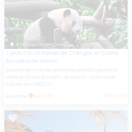
Chengdu-Leshan-Chengdu
1 jours Circuit Panda de Chengdu et Grand
Bouddha de Leshan
Approchez-vous des adorables pandas géants et
visitez le Grand Bouddha de Leshan - patrimoine
culturel de l'UNESCO.
200 USD
Voir plus
À partir de