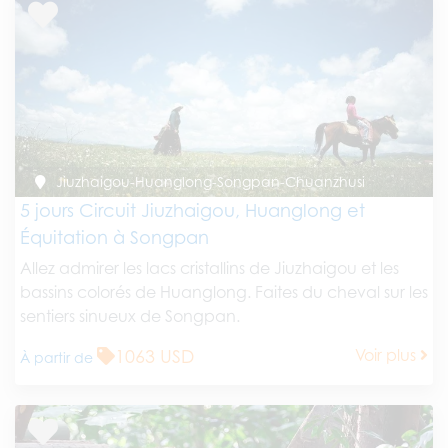
Jiuzhaigou-Huanglong-Songpan-Chuanzhusi
5 jours Circuit Jiuzhaigou, Huanglong et
Équitation à Songpan
Allez admirer les lacs cristallins de Jiuzhaigou et les
bassins colorés de Huanglong. Faites du cheval sur les
sentiers sinueux de Songpan.
1063 USD
Voir plus
À partir de