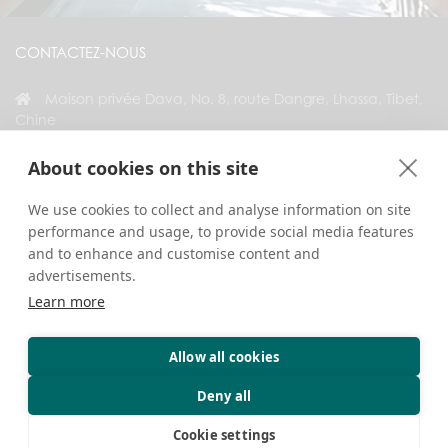
CONTACTEZ-NOUS
Maison privée Dava, No. 8, route Dangre, Lhassa, Tibet,
Chine
+86 18583346229
About cookies on this site
inquiry@greattibettour.com
We use cookies to collect and analyse information on site
performance and usage, to provide social media features
RESTEZ CONNECTÉ AVEC NOUS
and to enhance and customise content and
advertisements.
Learn more
Allow all cookies
Droits d’auteur © 2026. Tous droits réservés.
Confidentialité
Contactez-nous
Conseils de voyage
Deny all
Cookie settings