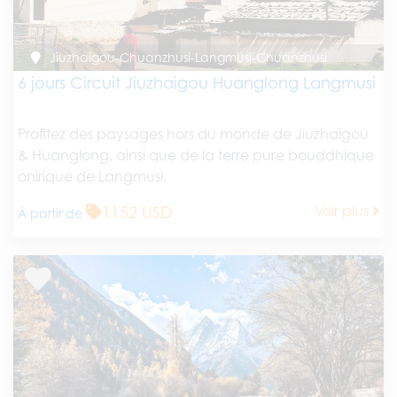
Jiuzhaigou-Chuanzhusi-Langmusi-Chuanzhusi
6 jours Circuit Jiuzhaigou Huanglong Langmusi
Profitez des paysages hors du monde de Jiuzhaigou
& Huanglong, ainsi que de la terre pure bouddhique
onirique de Langmusi.
1152 USD
Voir plus
À partir de