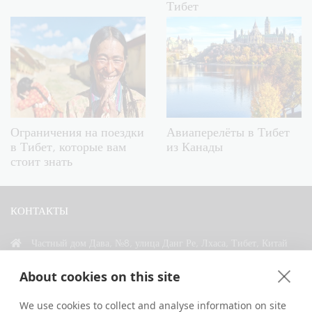
Тибет
Ограничения на поездки
Авиаперелёты в Тибет
в Тибет, которые вам
из Канады
стоит знать
КОНТАКТЫ
Частный дом Дава, №8, улица Данг Ре, Лхаса, Тибет, Китай
+86 18583346229
About cookies on this site
inquiry@greattibettour.com
We use cookies to collect and analyse information on site