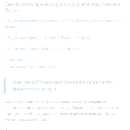
Самый популярный маршрут для обычных граждан
Индии
√
8-дневный групповой тур по суше из Катманду через Гьиронг в
Лхасу
√
8-дневный групповой тур из Лхасы к Эвересту
√
5-дневный тур из Лхасы к озеру Ямдрок
Китайская виза
Китайская групповая виза
Как индийским паломникам оформить
тибетскую визу?
Как только индийские путешественники хотят совершить
паломничество к горе Кайлас и озеру Манасаровар или проехать
через регион Нгари, даже если цель не религиозная, они будут
считаться паломниками.