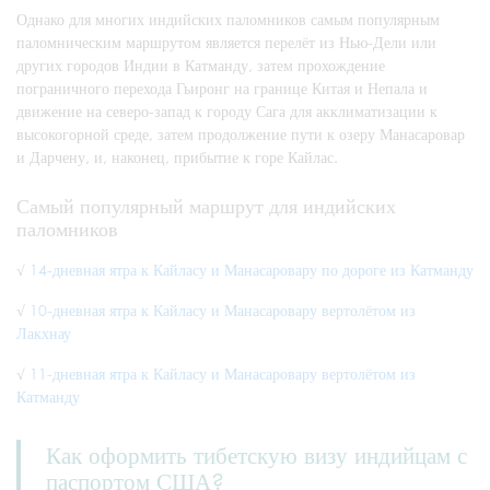
Однако для многих индийских паломников самым популярным
паломническим маршрутом является перелёт из Нью-Дели или
других городов Индии в Катманду, затем прохождение
пограничного перехода Гьиронг на границе Китая и Непала и
движение на северо-запад к городу Сага для акклиматизации к
высокогорной среде, затем продолжение пути к озеру Манасаровар
и Дарчену, и, наконец, прибытие к горе Кайлас.
Самый популярный маршрут для индийских
паломников
√
14-дневная ятра к Кайласу и Манасаровару по дороге из Катманду
√
10-дневная ятра к Кайласу и Манасаровару вертолётом из
Лакхнау
√
11-дневная ятра к Кайласу и Манасаровару вертолётом из
Катманду
Как оформить тибетскую визу индийцам с
паспортом США?