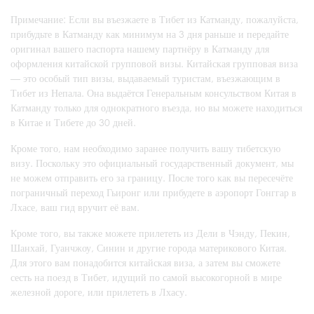
Примечание: Если вы въезжаете в Тибет из Катманду, пожалуйста,
прибудьте в Катманду как минимум на 3 дня раньше и передайте
оригинал вашего паспорта нашему партнёру в Катманду для
оформления китайской групповой визы. Китайская групповая виза
— это особый тип визы, выдаваемый туристам, въезжающим в
Тибет из Непала. Она выдаётся Генеральным консульством Китая в
Катманду только для однократного въезда, но вы можете находиться
в Китае и Тибете до 30 дней.
Кроме того, нам необходимо заранее получить вашу тибетскую
визу. Поскольку это официальный государственный документ, мы
не можем отправить его за границу. После того как вы пересечёте
пограничный переход Гьиронг или прибудете в аэропорт Гонггар в
Лхасе, ваш гид вручит её вам.
Кроме того, вы также можете прилететь из Дели в Чэнду, Пекин,
Шанхай, Гуанчжоу, Синин и другие города материкового Китая.
Для этого вам понадобится китайская виза, а затем вы сможете
сесть на поезд в Тибет, идущий по самой высокогорной в мире
железной дороге, или прилететь в Лхасу.