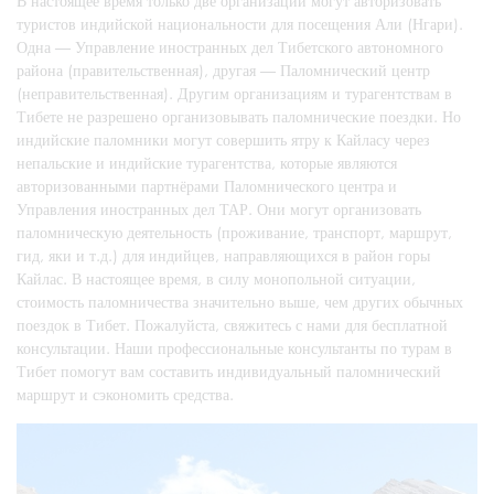
В настоящее время только две организации могут авторизовать
туристов индийской национальности для посещения Али (Нгари).
Одна — Управление иностранных дел Тибетского автономного
района (правительственная), другая — Паломнический центр
(неправительственная). Другим организациям и турагентствам в
Тибете не разрешено организовывать паломнические поездки. Но
индийские паломники могут совершить ятру к Кайласу через
непальские и индийские турагентства, которые являются
авторизованными партнёрами Паломнического центра и
Управления иностранных дел ТАР. Они могут организовать
паломническую деятельность (проживание, транспорт, маршрут,
гид, яки и т.д.) для индийцев, направляющихся в район горы
Кайлас. В настоящее время, в силу монопольной ситуации,
стоимость паломничества значительно выше, чем других обычных
поездок в Тибет. Пожалуйста, свяжитесь с нами для бесплатной
консультации. Наши профессиональные консультанты по турам в
Тибет помогут вам составить индивидуальный паломнический
маршрут и сэкономить средства.