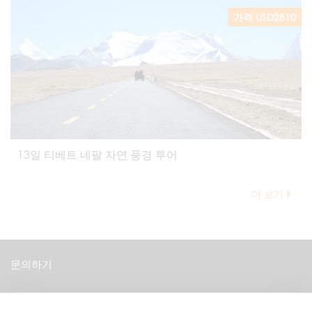
가격 USD2810
13일 티베트 네팔 자연 풍경 투어
더 보기
문의하기
중국 티베트 라싸 당레로 8번지 다바 개인주택