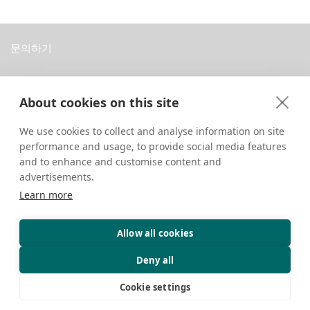
문의하기
중국 티베트 라싸 당레로 8번지 다바 개인주택
About cookies on this site
+86 18583346229
inquiry@greattibettour.com
We use cookies to collect and analyse information on site
performance and usage, to provide social media features
연결하기
and to enhance and customise content and
advertisements.
Learn more
Allow all cookies
저작권 © 2026. 판권 소유.
개인정보 보호
문의하기
여행 팁
Deny all
Cookie settings