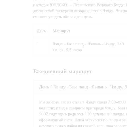
наследия ЮНЕСКО — Лешаньского Великого Будду. Об
двухчасовой экскурсии возвращаются в Чэнду. Эти д
сможете увидеть обе за один день.
День
Маршрут
1
Чэнду - База панд - Лэшань - Чэнду, 340
км, ок. 5,5 часов
Ежедневный маршрут
День 1 Чэнду - База панд - Лэшань - Чэнду, 3
Мы заберем вас из отеля в Чэнду около 7:00–8:00
больших панд
в северном пригороде Чэнду. База 
2007 году здесь родилось 110 детенышей панды, 
оформленный парк. Наша экскурсия по пандам зав
немного сухого пайка на случай, если проголодает