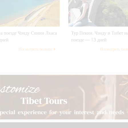
на поезде Чэнду Синин Лхаса
Тур Пекин, Чэнду и Тибет н
дней
поезде — 13 дней
Посмотреть больше
Посмотреть бо