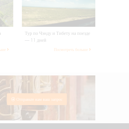
а
Тур по Чэнду и Тибету на поезде
— 11 дней
льше
Посмотреть больше
Отправьте нам ваш запрос