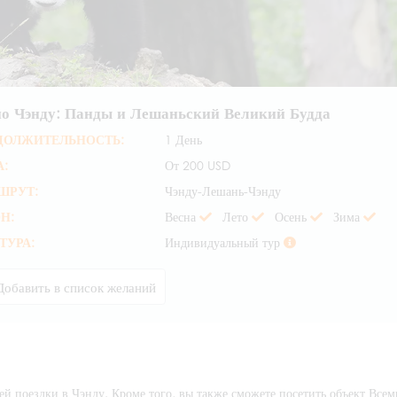
по Чэнду: Панды и Лешаньский Великий Будда
ДОЛЖИТЕЛЬНОСТЬ:
1 День
:
От
200 USD
ШРУТ:
Чэнду-Лешань-Чэнду
Н:
Весна
Лето
Осень
Зима
ТУРА:
Индивидуальный тур
Добавить в список желаний
 поездки в Чэнду. Кроме того, вы также сможете посетить объект Все