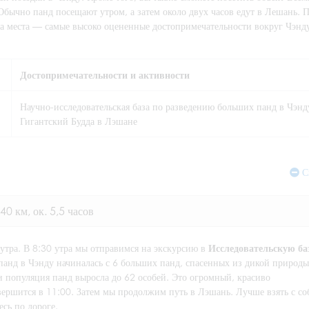
ычно панд посещают утром, а затем около двух часов едут в Лешань. П
ва места — самые высоко оцененные достопримечательности вокруг Чэнду
Достопримечательности и активности
Научно-исследовательская база по разведению больших панд в Чэнд
Гигантский Будда в Лэшане
С
40 км, ок. 5,5 часов
 утра. В 8:30 утра мы отправимся на экскурсию в
Исследовательскую ба
панд в Чэнду начиналась с 6 больших панд, спасенных из дикой природы
и популяция панд выросла до 62 особей. Это огромный, красиво
ершится в 11:00. Затем мы продолжим путь в Лэшань. Лучше взять с со
есь по дороге.