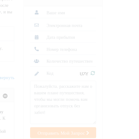
осле
, и вы
у,
вернуть
зу
. К
бой
Отправить Мой Запрос