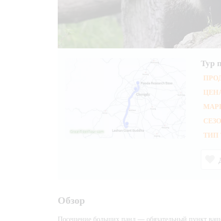
Тур 
ПРО
ЦЕНА
МАР
СЕЗО
ТИП 
Обзор
Посещение больших панд — обязательный пункт вашей