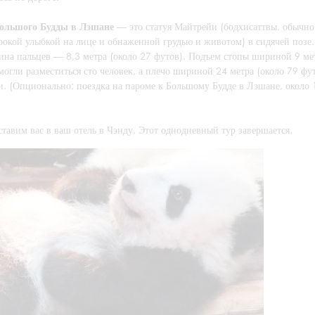
ольшого Будды в Лэшане
— это статуя Майтрейи (бодхисаттвы, обычно
рокой улыбкой на лице и обнаженной грудью и животом) в сидячей позе.
длина пальцев — 8,3 метра (около 27 футов). Подъем стопы шириной 9 ме
могли разместиться сто человек, а плечо шириной 24 метра (около 79 фу
и. (Опционально: поездка на пароме к Большому Будде в Лэшане, около 
тавим вас в ваш отель в Чэнду. Этот однодневный тур завершается.