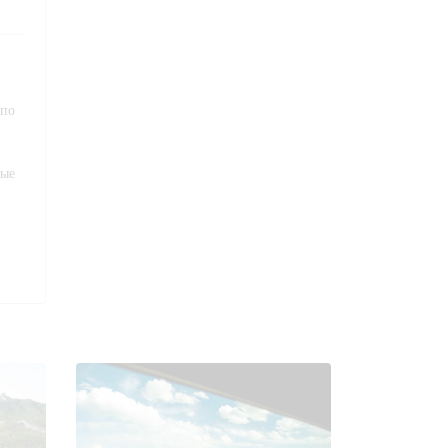
 по
вые