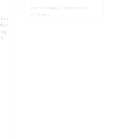
Ответ по электронной почте в течение
0.5~24 часов.
 Его
тров
тов)
10