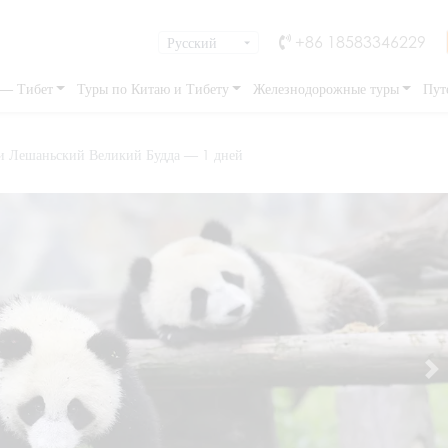
+86 18583346229
 — Тибет
Туры по Китаю и Тибету
Железнодорожные туры
Пут
 и Лешаньский Великий Будда — 1 дней